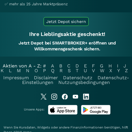
✅ mehr als 25 Jahre Marktpräsenz
Jetzt Depot sichern
Ihre Lieblingsaktie geschenkt!
Jetzt Depot bei SMARTBROKER+ eröffnen und
Willkommensgeschenk sichern.
Aktien von A - Z:
#
A
B
C
D
E
F
G
H
I
J
K
L
M
N
O
P
Q
R
S
T
U
V
W
X
Y
Z
Impressum
Disclaimer
Datenschutz
Datenschutz-
Einstellungen
Nutzungsbedingungen
Unsere Apps:
Wenn Sie Kursdaten, Widgets oder andere Finanzinformationen benötigen, hilft