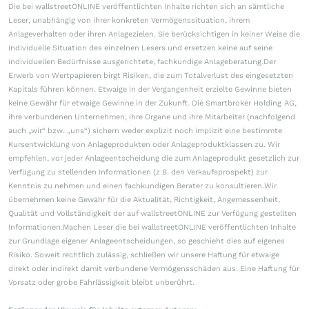
Die bei wallstreetONLINE veröffentlichten Inhalte richten sich an sämtliche
Leser, unabhängig von ihrer konkreten Vermögenssituation, ihrem
Anlageverhalten oder ihren Anlagezielen. Sie berücksichtigen in keiner Weise die
individuelle Situation des einzelnen Lesers und ersetzen keine auf seine
individuellen Bedürfnisse ausgerichtete, fachkundige Anlageberatung.Der
Erwerb von Wertpapieren birgt Risiken, die zum Totalverlust des eingesetzten
Kapitals führen können. Etwaige in der Vergangenheit erzielte Gewinne bieten
keine Gewähr für etwaige Gewinne in der Zukunft. Die Smartbroker Holding AG,
ihre verbundenen Unternehmen, ihre Organe und ihre Mitarbeiter (nachfolgend
auch „wir“ bzw. „uns“) sichern weder explizit noch implizit eine bestimmte
Kursentwicklung von Anlageprodukten oder Anlageproduktklassen zu. Wir
empfehlen, vor jeder Anlageentscheidung die zum Anlageprodukt gesetzlich zur
Verfügung zu stellenden Informationen (z.B. den Verkaufsprospekt) zur
Kenntnis zu nehmen und einen fachkundigen Berater zu konsultieren.Wir
übernehmen keine Gewähr für die Aktualität, Richtigkeit, Angemessenheit,
Qualität und Vollständigkeit der auf wallstreetONLINE zur Verfügung gestellten
Informationen.Machen Leser die bei wallstreetONLINE veröffentlichten Inhalte
zur Grundlage eigener Anlageentscheidungen, so geschieht dies auf eigenes
Risiko. Soweit rechtlich zulässig, schließen wir unsere Haftung für etwaige
direkt oder indirekt damit verbundene Vermögensschäden aus. Eine Haftung für
Vorsatz oder grobe Fahrlässigkeit bleibt unberührt.