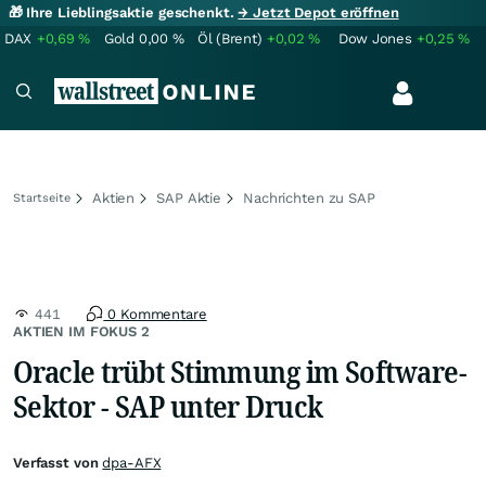
🎁 Ihre Lieblingsaktie geschenkt.
→ Jetzt Depot eröffnen
DAX
+0,69
%
Gold
0,00
%
Öl (Brent)
+0,02
%
Dow Jones
+0,25
%
Aktien
SAP Aktie
Nachrichten zu SAP
Startseite
441
0 Kommentare
AKTIEN IM FOKUS 2
Oracle trübt Stimmung im Software-
Sektor - SAP unter Druck
Verfasst von
dpa-AFX