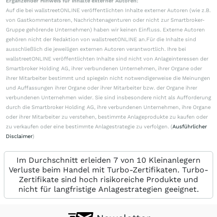
Ergänzender Hinweis für Inhalte externer Autoren:
Auf die bei wallstreetONLINE veröffentlichten Inhalte externer Autoren (wie z.B.
von Gastkommentatoren, Nachrichtenagenturen oder nicht zur Smartbroker-
Gruppe gehörende Unternehmen) haben wir keinen Einfluss. Externe Autoren
gehören nicht der Redaktion von wallstreetONLINE an.Für die Inhalte sind
ausschließlich die jeweiligen externen Autoren verantwortlich. Ihre bei
wallstreetONLINE veröffentlichten Inhalte sind nicht von Anlageinteressen der
Smartbroker Holding AG, ihrer verbundenen Unternehmen, ihrer Organe oder
ihrer Mitarbeiter bestimmt und spiegeln nicht notwendigerweise die Meinungen
und Auffassungen ihrer Organe oder ihrer Mitarbeiter bzw. der Organe ihrer
verbundenen Unternehmen wider. Sie sind insbesondere nicht als Aufforderung
durch die Smartbroker Holding AG, ihre verbundenen Unternehmen, ihre Organe
oder ihrer Mitarbeiter zu verstehen, bestimmte Anlageprodukte zu kaufen oder
zu verkaufen oder eine bestimmte Anlagestrategie zu verfolgen. (
Ausführlicher
Disclaimer
)
Im Durchschnitt erleiden 7 von 10 Kleinanlegern
Verluste beim Handel mit Turbo-Zertifikaten. Turbo-
Zertifikate sind hoch risikoreiche Produkte und
nicht für langfristige Anlagestrategien geeignet.