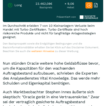
23.462,08€
× 9,06
Long
Basispreis
Hebel
Präsentiert von
Im Durchschnitt erleiden 7 von 10 Kleinanlegern Verluste beim
Handel mit Turbo-Zertifikaten. Turbo-Zertifikate sind hoch
risikoreiche Produkte und nicht für langfristige Anlagestrategien
geeignet.
Den Basisprospekt sowie die Endgültigen Bedingungen und die
Basisinformationsblätter erhalten Sie bei Klick auf das Disclaimer Dokument.
Beachten Sie auch die
weiteren Hinweise
zu dieser Werbung.
Nun stünden Oracle weitere hohe Geldabflüsse bevor,
um die Kapazitäten für den wachsenden
Auftragsbestand aufzubauen, schrieben die Experten
des Analysedienstes Vital Knowledge. Das werde mehr
Schulden und Eigenkapital benötigen.
Auch Marktbeobachter Stephen Innes äußerte sich
skeptisch: "Oracle gerät in eine Vertrauenskrise." Zwar
sei der vertraglich gesicherte Auftragsbestand