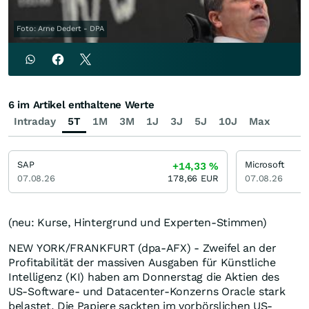
Foto: Arne Dedert - DPA
6 im Artikel enthaltene Werte
Intraday
5T
1M
3M
1J
3J
5J
10J
Max
SAP
Microsoft
+14,33
%
07.08.26
178,66
EUR
07.08.26
(neu: Kurse, Hintergrund und Experten-Stimmen)
NEW YORK/FRANKFURT (dpa-AFX) - Zweifel an der
Profitabilität der massiven Ausgaben für Künstliche
Intelligenz (KI) haben am Donnerstag die Aktien des
US-Software- und Datacenter-Konzerns Oracle stark
belastet. Die Papiere sackten im vorbörslichen US-