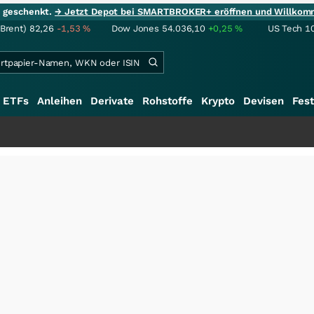
ie geschenkt.
→ Jetzt Depot bei SMARTBROKER+ eröffnen und Willkom
(Brent)
82,26
-1,53
%
Dow Jones
54.036,10
+0,25
%
US Tech 1
ETFs
Anleihen
Derivate
Rohstoffe
Krypto
Devisen
Fest