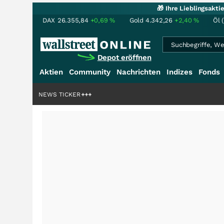
🎁 Ihre Lieblingsakt
DAX
26.355,84
+0,69
%
Gold
4.342,26
+2,40
%
Öl 
Depot eröffnen
Aktien
Community
Nachrichten
Indizes
Fonds
iardenstory?
+++
NEWS TICKER