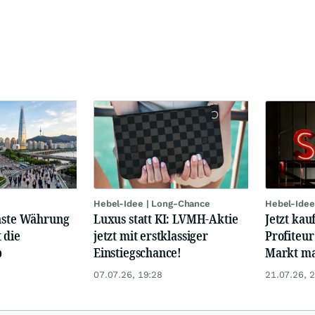
Hebel-Idee | Long-Chance
Hebel-Idee
chste Währung
Luxus statt KI: LVMH-Aktie
Jetzt kau
 die
jetzt mit erstklassiger
Profiteur
b
Einstiegschance!
Markt mal
07.07.26, 19:28
21.07.26, 