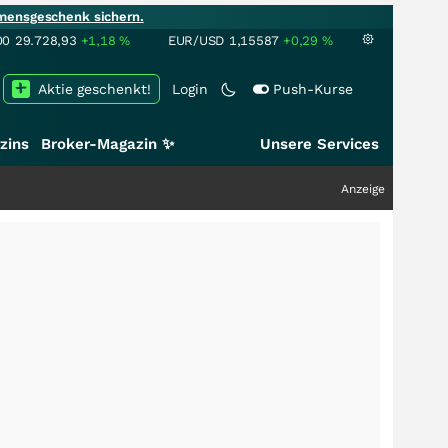
mensgeschenk sichern.
00
29.728,93
+1,18
%
EUR/USD
1,15587
+0,29
%
Aktie geschenkt!
Login
Push-Kurse
zins
Broker-Magazin ✨
Unsere Services
Anzeige