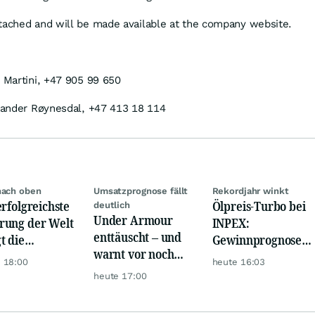
tached and will be made available at the company website.
t Martini, +47 905 99 650
ksander Røynesdal, +47 413 18 114
nach oben
Umsatzprognose fällt
Rekordjahr winkt
erfolgreichste
Ölpreis-Turbo bei
deutlich
Under Armour
ung der Welt
INPEX:
enttäuscht – und
t die
Gewinnprognose
warnt vor noch
urrenz ab
schießt auf
 18:00
heute 16:03
schwächeren
Rekordhoch
heute 17:00
Geschäften