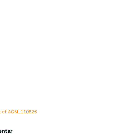
es of AGM_110626
entar