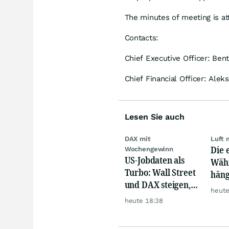
The minutes of meeting is at
Contacts:
Chief Executive Officer: Ben
Chief Financial Officer: Ale
Lesen Sie auch
DAX mit
Luft 
Die 
Wochengewinn
US-Jobdaten als
Währ
Turbo: Wall Street
häng
und DAX steigen,
Konk
heute
Gold glänzt
heute 18:38