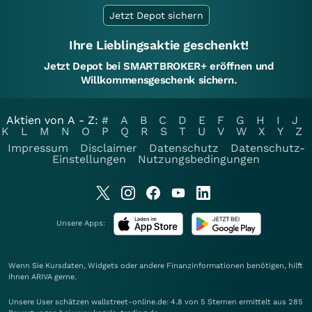
Jetzt Depot sichern
Ihre Lieblingsaktie geschenkt!
Jetzt Depot bei SMARTBROKER+ eröffnen und
Willkommensgeschenk sichern.
Aktien von A - Z:
#
A
B
C
D
E
F
G
H
I
J
K
L
M
N
O
P
Q
R
S
T
U
V
W
X
Y
Z
Impressum
Disclaimer
Datenschutz
Datenschutz-
Einstellungen
Nutzungsbedingungen
Unsere Apps:
Wenn Sie Kursdaten, Widgets oder andere Finanzinformationen benötigen, hilft
Ihnen
ARIVA
gerne.
Unsere User schätzen wallstreet-online.de: 4.8 von 5 Sternen ermittelt aus 285