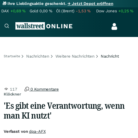
🎁 Ihre Lieblingsaktie geschenkt.
→ Jetzt Depot eröffnen
DAX
+0,69
%
Gold
0,00
%
Öl (Brent)
-1,53
%
Dow Jones
+0,25
%
Nachrichten
Weitere Nachrichten
Nachricht
Startseite
117
0 Kommentare
Klöckner
'Es gibt eine Verantwortung, wenn
man KI nutzt'
Verfasst von
dpa-AFX