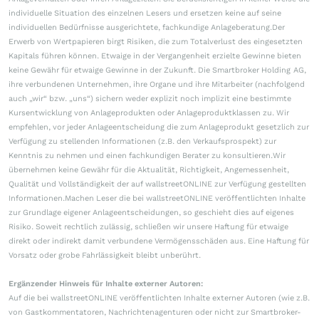
individuelle Situation des einzelnen Lesers und ersetzen keine auf seine
individuellen Bedürfnisse ausgerichtete, fachkundige Anlageberatung.Der
Erwerb von Wertpapieren birgt Risiken, die zum Totalverlust des eingesetzten
Kapitals führen können. Etwaige in der Vergangenheit erzielte Gewinne bieten
keine Gewähr für etwaige Gewinne in der Zukunft. Die Smartbroker Holding AG,
ihre verbundenen Unternehmen, ihre Organe und ihre Mitarbeiter (nachfolgend
auch „wir“ bzw. „uns“) sichern weder explizit noch implizit eine bestimmte
Kursentwicklung von Anlageprodukten oder Anlageproduktklassen zu. Wir
empfehlen, vor jeder Anlageentscheidung die zum Anlageprodukt gesetzlich zur
Verfügung zu stellenden Informationen (z.B. den Verkaufsprospekt) zur
Kenntnis zu nehmen und einen fachkundigen Berater zu konsultieren.Wir
übernehmen keine Gewähr für die Aktualität, Richtigkeit, Angemessenheit,
Qualität und Vollständigkeit der auf wallstreetONLINE zur Verfügung gestellten
Informationen.Machen Leser die bei wallstreetONLINE veröffentlichten Inhalte
zur Grundlage eigener Anlageentscheidungen, so geschieht dies auf eigenes
Risiko. Soweit rechtlich zulässig, schließen wir unsere Haftung für etwaige
direkt oder indirekt damit verbundene Vermögensschäden aus. Eine Haftung für
Vorsatz oder grobe Fahrlässigkeit bleibt unberührt.
Ergänzender Hinweis für Inhalte externer Autoren:
Auf die bei wallstreetONLINE veröffentlichten Inhalte externer Autoren (wie z.B.
von Gastkommentatoren, Nachrichtenagenturen oder nicht zur Smartbroker-