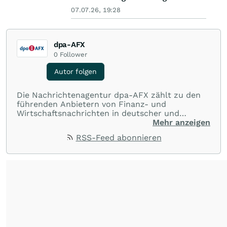
07.07.26, 19:28
dpa-AFX
0
Follower
Autor folgen
Die Nachrichtenagentur dpa-AFX zählt zu den
führenden Anbietern von Finanz- und
Wirtschaftsnachrichten in deutscher und
englischer Sprache. Gestützt auf ein
Mehr anzeigen
internationales Agentur-Netzwerk berichtet
RSS-Feed abonnieren
dpa-AFX unabhängig, zuverlässig und schnell
von allen wichtigen Finanzstandorten der Welt.
Die Nutzung der Inhalte in Form eines RSS-
Feeds ist ausschließlich für private und nicht
kommerzielle Internetangebote zulässig. Eine
dauerhafte Archivierung der dpa-AFX-
Nachrichten auf diesen Seiten ist nicht zulässig.
Alle Rechte bleiben vorbehalten. (dpa-AFX)