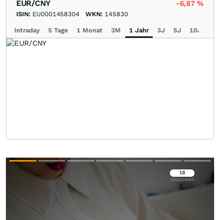
EUR/CNY
-6,87
%
ISIN:
EU0001458304
WKN:
145830
Intraday
5 Tage
1 Monat
3M
1 Jahr
3J
5J
10J
Ma
Überspringen