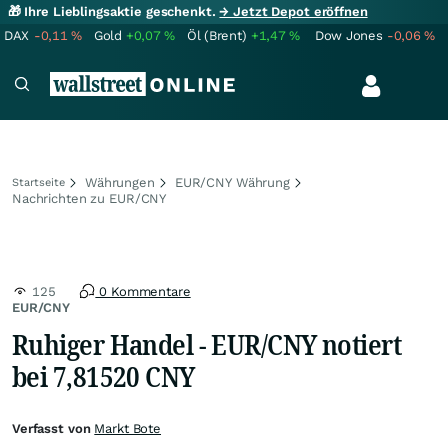
🎁 Ihre Lieblingsaktie geschenkt.
→ Jetzt Depot eröffnen
DAX
-0,11
%
Gold
+0,07
%
Öl (Brent)
+1,47
%
Dow Jones
-0,06
%
Währungen
EUR/CNY Währung
Startseite
Nachrichten zu EUR/CNY
125
0 Kommentare
EUR/CNY
Ruhiger Handel - EUR/CNY notiert
bei 7,81520 CNY
Verfasst von
Markt Bote