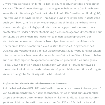
Erwerb von Wertpapieren birgt Risiken, die zum Totalverlust des eingesetzten
Kapitals führen können. Etwaige in der Vergangenheit erzielte Gewinne bieten
keine Gewähr für etwaige Gewinne in der Zukunft. Die Smartbroker Holding AG,
ihre verbundenen Unternehmen, ihre Organe und ihre Mitarbeiter (nachfolgend
auch „wir“ bzw. „uns“) sichern weder explizit noch implizit eine bestimmte
Kursentwicklung von Anlageprodukten oder Anlageproduktklassen zu. Wir
empfehlen, vor jeder Anlageentscheidung die zum Anlageprodukt gesetzlich zur
Verfügung zu stellenden Informationen (z.B. den Verkaufsprospekt) zur
Kenntnis zu nehmen und einen fachkundigen Berater zu konsultieren.Wir
übernehmen keine Gewähr für die Aktualität, Richtigkeit, Angemessenheit,
Qualität und Vollständigkeit der auf wallstreetONLINE zur Verfügung gestellten
Informationen.Machen Leser die bei wallstreetONLINE veröffentlichten Inhalte
zur Grundlage eigener Anlageentscheidungen, so geschieht dies auf eigenes
Risiko. Soweit rechtlich zulässig, schließen wir unsere Haftung für etwaige
direkt oder indirekt damit verbundene Vermögensschäden aus. Eine Haftung für
Vorsatz oder grobe Fahrlässigkeit bleibt unberührt.
Ergänzender Hinweis für Inhalte externer Autoren:
Auf die bei wallstreetONLINE veröffentlichten Inhalte externer Autoren (wie z.B.
von Gastkommentatoren, Nachrichtenagenturen oder nicht zur Smartbroker-
Gruppe gehörende Unternehmen) haben wir keinen Einfluss. Externe Autoren
gehören nicht der Redaktion von wallstreetONLINE an.Für die Inhalte sind