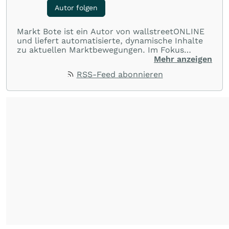
Autor folgen
Markt Bote ist ein Autor von wallstreetONLINE
und liefert automatisierte, dynamische Inhalte
zu aktuellen Marktbewegungen. Im Fokus
stehen Tops und Flops, Branchentrends und
Mehr anzeigen
Impulse aus der Community. Ob Tech-Aktien,
RSS-Feed abonnieren
Rohstoffe oder Krypto – die Beiträge sind kurz,
prägnant und regen zur Diskussion an, sodass
Leser schnell einen Überblick gewinnen und
eigene Marktideen entwickeln können.