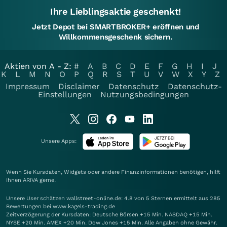
Ihre Lieblingsaktie geschenkt!
Jetzt Depot bei SMARTBROKER+ eröffnen und
Willkommensgeschenk sichern.
Aktien von A - Z:
#
A
B
C
D
E
F
G
H
I
J
K
L
M
N
O
P
Q
R
S
T
U
V
W
X
Y
Z
Impressum
Disclaimer
Datenschutz
Datenschutz-
Einstellungen
Nutzungsbedingungen
Unsere Apps:
Wenn Sie Kursdaten, Widgets oder andere Finanzinformationen benötigen, hilft
Ihnen
ARIVA
gerne.
Unsere User schätzen wallstreet-online.de: 4.8 von 5 Sternen ermittelt aus 285
Bewertungen bei www.kagels-trading.de
Zeitverzögerung der Kursdaten: Deutsche Börsen +15 Min. NASDAQ +15 Min.
NYSE +20 Min. AMEX +20 Min. Dow Jones +15 Min. Alle Angaben ohne Gewähr.