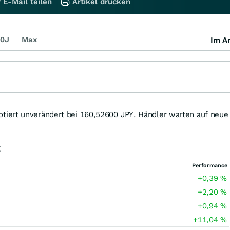
 E-Mail teilen
Artikel drucken
0J
Max
Im Ar
iert unverändert bei 160,52600
JPY
. Händler warten auf neue
g
Performance
+0,39
%
+2,20
%
+0,94
%
+11,04
%