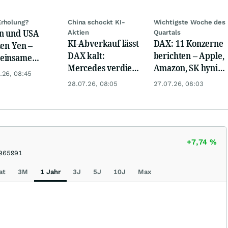
rholung?
China schockt KI-
Wichtigste Woche des
n und USA
Aktien
Quartals
KI-Abverkauf lässt
DAX: 11 Konzerne
zen Yen –
DAX kalt:
berichten – Apple,
einsame
Mercedes verdient
Amazon, SK hynix
rvention zeigt
.26, 08:45
mehr und
vor Zahlen
kung
28.07.26, 08:05
27.07.26, 08:03
Teamviewer unter
Druck
+7,74
%
965991
at
3M
1 Jahr
3J
5J
10J
Max