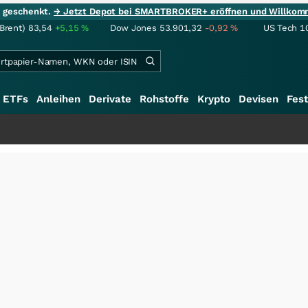
ie geschenkt.
→ Jetzt Depot bei SMARTBROKER+ eröffnen und Willkom
(Brent)
83,54
+5,15
%
Dow Jones
53.901,32
-0,92
%
US Tech 1
ETFs
Anleihen
Derivate
Rohstoffe
Krypto
Devisen
Fest