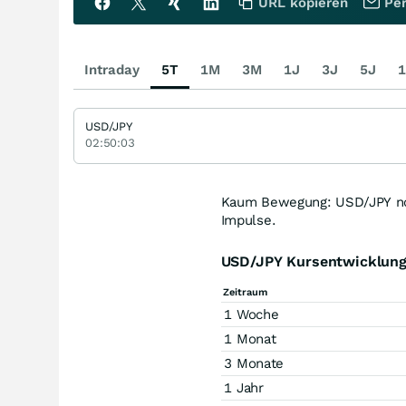
URL kopieren
Per
Intraday
5T
1M
3M
1J
3J
5J
1
USD/JPY
02:50:03
Kaum Bewegung: USD/JPY not
Impulse.
USD/JPY Kursentwicklun
Zeitraum
1 Woche
1 Monat
3 Monate
1 Jahr