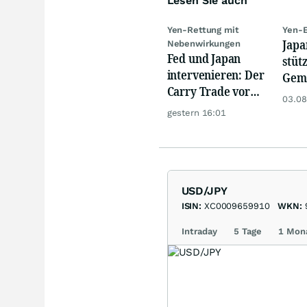
Lesen Sie auch
Yen-Rettung mit
Yen-E
Japa
Nebenwirkungen
Fed und Japan
stüt
intervenieren: Der
Gem
Carry Trade vor
Inte
03.08
der Zerreißprobe
Wir
gestern 16:01
USD/JPY
ISIN:
XC0009659910
WKN:
Intraday
5 Tage
1 Mon