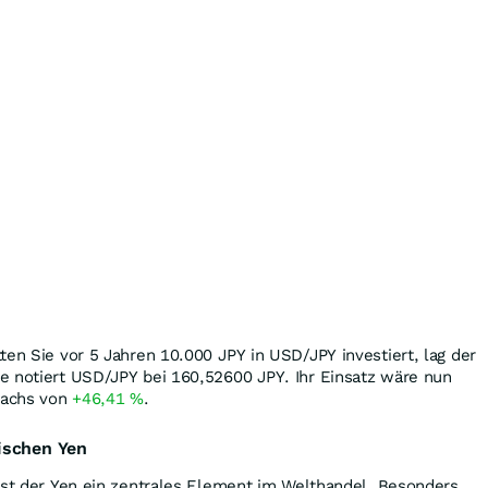
ten Sie vor 5 Jahren 10.000
JPY
in USD/JPY investiert, lag der
te notiert USD/JPY bei 160,52600
JPY
. Ihr Einsatz wäre nun
wachs von
+46,41
%
.
ischen Yen
ist der Yen ein zentrales Element im Welthandel. Besonders