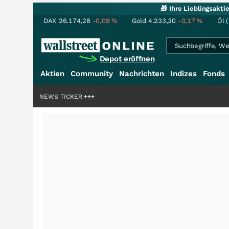
🎁 Ihre Lieblingsakt
DAX
26.174,28
-0,09
%
Gold
4.233,30
-0,17
%
Öl 
Depot eröffnen
Aktien
Community
Nachrichten
Indizes
Fonds
rdenstory?
+++
NEWS TICKER