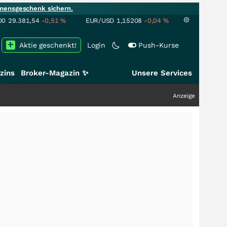
mensgeschenk sichern.
00
29.381,54
-0,51
%
EUR/USD
1,15208
-0,04
%
Aktie geschenkt!
Login
Push-Kurse
zins
Broker-Magazin ✨
Unsere Services
Anzeige