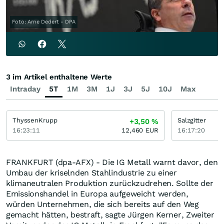
Foto: Arne Dedert - DPA
3 im Artikel enthaltene Werte
Intraday
5T
1M
3M
1J
3J
5J
10J
Max
ThyssenKrupp
Salzgitter
+3,50
%
16:23:11
12,460
EUR
16:17:20
FRANKFURT (dpa-AFX) - Die IG Metall warnt davor, den
Umbau der kriselnden Stahlindustrie zu einer
klimaneutralen Produktion zurückzudrehen. Sollte der
Emissionshandel in Europa aufgeweicht werden,
würden Unternehmen, die sich bereits auf den Weg
gemacht hätten, bestraft, sagte Jürgen Kerner, Zweiter