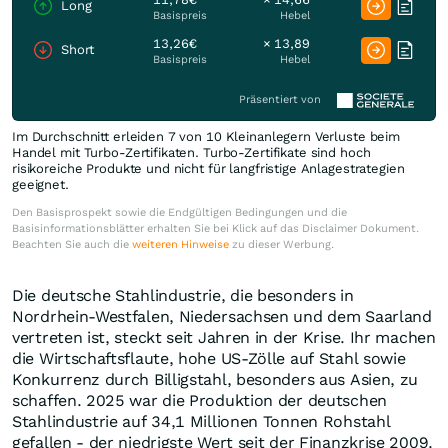
Long
Basispreis
Hebel
13,26€
× 13,89
Short
Basispreis
Hebel
Präsentiert von
Im Durchschnitt erleiden 7 von 10 Kleinanlegern Verluste beim
Handel mit Turbo-Zertifikaten. Turbo-Zertifikate sind hoch
risikoreiche Produkte und nicht für langfristige Anlagestrategien
geeignet.
Den Basisprospekt sowie die Endgültigen Bedingungen und die
Basisinformationsblätter erhalten Sie bei Klick auf das Disclaimer Dokument.
Beachten Sie auch die
weiteren Hinweise
zu dieser Werbung.
Die deutsche Stahlindustrie, die besonders in
Nordrhein-Westfalen, Niedersachsen und dem Saarland
vertreten ist, steckt seit Jahren in der Krise. Ihr machen
die Wirtschaftsflaute, hohe US-Zölle auf Stahl sowie
Konkurrenz durch Billigstahl, besonders aus Asien, zu
schaffen. 2025 war die Produktion der deutschen
Stahlindustrie auf 34,1 Millionen Tonnen Rohstahl
gefallen - der niedrigste Wert seit der Finanzkrise 2009.