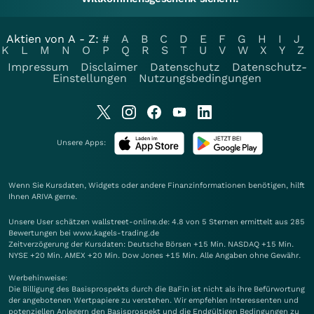
Aktien von A - Z:
#
A
B
C
D
E
F
G
H
I
J
K
L
M
N
O
P
Q
R
S
T
U
V
W
X
Y
Z
Impressum
Disclaimer
Datenschutz
Datenschutz-
Einstellungen
Nutzungsbedingungen
Unsere Apps:
Wenn Sie Kursdaten, Widgets oder andere Finanzinformationen benötigen, hilft
Ihnen
ARIVA
gerne.
Unsere User schätzen wallstreet-online.de: 4.8 von 5 Sternen ermittelt aus 285
Bewertungen bei www.kagels-trading.de
Zeitverzögerung der Kursdaten: Deutsche Börsen +15 Min. NASDAQ +15 Min.
NYSE +20 Min. AMEX +20 Min. Dow Jones +15 Min. Alle Angaben ohne Gewähr.
Werbehinweise:
Die Billigung des Basisprospekts durch die BaFin ist nicht als ihre Befürwortung
der angebotenen Wertpapiere zu verstehen. Wir empfehlen Interessenten und
potenziellen Anlegern den Basisprospekt und die Endgültigen Bedingungen zu