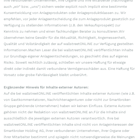
ihre verbundenen Unternehmen, ihre Organe und ihre Mitarbeiter (nachfolgend
auch „wir“ bzw. „uns“) sichern weder explizit noch implizit eine bestimmte
Kursentwicklung von Anlageprodukten oder Anlageproduktklassen zu. Wir
empfehlen, vor jeder Anlageentscheidung die zum Anlageprodukt gesetzlich zur
Verfügung zu stellenden Informationen (z.B. den Verkaufsprospekt) zur
Kenntnis zu nehmen und einen fachkundigen Berater zu konsultieren.Wir
übernehmen keine Gewähr für die Aktualität, Richtigkeit, Angemessenheit,
Qualität und Vollständigkeit der auf wallstreetONLINE zur Verfügung gestellten
Informationen.Machen Leser die bei wallstreetONLINE veröffentlichten Inhalte
zur Grundlage eigener Anlageentscheidungen, so geschieht dies auf eigenes
Risiko. Soweit rechtlich zulässig, schließen wir unsere Haftung für etwaige
direkt oder indirekt damit verbundene Vermögensschäden aus. Eine Haftung für
Vorsatz oder grobe Fahrlässigkeit bleibt unberührt.
Ergänzender Hinweis für Inhalte externer Autoren:
Auf die bei wallstreetONLINE veröffentlichten Inhalte externer Autoren (wie z.B.
von Gastkommentatoren, Nachrichtenagenturen oder nicht zur Smartbroker-
Gruppe gehörende Unternehmen) haben wir keinen Einfluss. Externe Autoren
gehören nicht der Redaktion von wallstreetONLINE an.Für die Inhalte sind
ausschließlich die jeweiligen externen Autoren verantwortlich. Ihre bei
wallstreetONLINE veröffentlichten Inhalte sind nicht von Anlageinteressen der
Smartbroker Holding AG, ihrer verbundenen Unternehmen, ihrer Organe oder
ihrer Mitarbeiter bestimmt und spiegeln nicht notwendigerweise die Meinungen