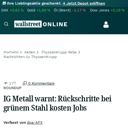
🎁 Ihre Lieblingsaktie geschenkt.
→ Jetzt Depot eröffnen
DAX
+0,62
%
Gold
+1,99
%
Öl (Brent)
-1,17
%
Dow Jones
+0,19
%
Aktien
ThyssenKrupp Aktie
Startseite
Nachrichten zu ThyssenKrupp
177
0 Kommentare
ROUNDUP
IG Metall warnt: Rückschritte bei
grünem Stahl kosten Jobs
Verfasst von
dpa-AFX