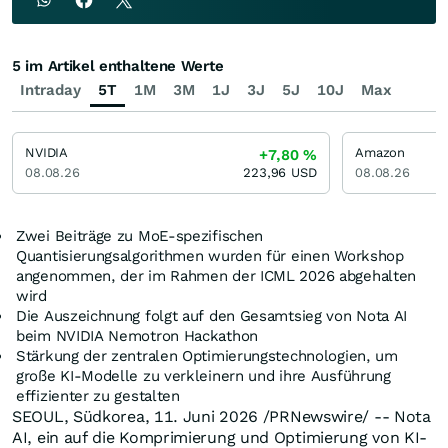
5 im Artikel enthaltene Werte
Intraday
5T
1M
3M
1J
3J
5J
10J
Max
NVIDIA
Amazon
+7,80
%
08.08.26
223,96
USD
08.08.26
Zwei Beiträge zu MoE-spezifischen
Quantisierungsalgorithmen wurden für einen Workshop
angenommen, der im Rahmen der ICML 2026 abgehalten
wird
Die Auszeichnung folgt auf den Gesamtsieg von Nota AI
beim NVIDIA Nemotron Hackathon
Stärkung der zentralen Optimierungstechnologien, um
große KI-Modelle zu verkleinern und ihre Ausführung
effizienter zu gestalten
SEOUL, Südkorea
,
11. Juni 2026
/PRNewswire/ -- Nota
AI, ein auf die Komprimierung und Optimierung von KI-