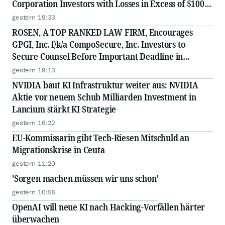
Corporation Investors with Losses in Excess of $100K
to Secure Counsel Before Important August 11
gestern 19:33
Deadline in Securities Class Action - MSFT
ROSEN, A TOP RANKED LAW FIRM, Encourages
GPGI, Inc. f/k/a CompoSecure, Inc. Investors to
Secure Counsel Before Important Deadline in
Securities Class Action - GPGI, CMPO
gestern 19:13
NVIDIA baut KI Infrastruktur weiter aus: NVIDIA
Aktie vor neuem Schub Milliarden Investment in
Lancium stärkt KI Strategie
gestern 16:22
EU-Kommissarin gibt Tech-Riesen Mitschuld an
Migrationskrise in Ceuta
gestern 11:20
'Sorgen machen müssen wir uns schon'
gestern 10:58
OpenAI will neue KI nach Hacking-Vorfällen härter
überwachen