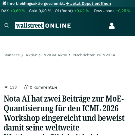
🎁 Ihre Lieblingsaktie geschenkt.
→ Jetzt Depot eröffnen
DAX
+0,69
%
Gold
0,00
%
Öl (Brent)
+0,02
%
Dow Jones
+0,25
%
Aktien
NVIDIA Aktie
Nachrichten zu NVIDIA
Startseite
133
0 Kommentare
Nota AI hat zwei Beiträge zur MoE-
Quantisierung für den ICML 2026
Workshop eingereicht und beweist
damit seine weltweite