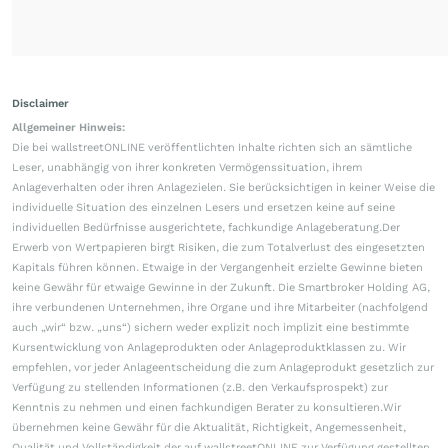
Disclaimer
Allgemeiner Hinweis:
Die bei wallstreetONLINE veröffentlichten Inhalte richten sich an sämtliche
Leser, unabhängig von ihrer konkreten Vermögenssituation, ihrem
Anlageverhalten oder ihren Anlagezielen. Sie berücksichtigen in keiner Weise die
individuelle Situation des einzelnen Lesers und ersetzen keine auf seine
individuellen Bedürfnisse ausgerichtete, fachkundige Anlageberatung.Der
Erwerb von Wertpapieren birgt Risiken, die zum Totalverlust des eingesetzten
Kapitals führen können. Etwaige in der Vergangenheit erzielte Gewinne bieten
keine Gewähr für etwaige Gewinne in der Zukunft. Die Smartbroker Holding AG,
ihre verbundenen Unternehmen, ihre Organe und ihre Mitarbeiter (nachfolgend
auch „wir“ bzw. „uns“) sichern weder explizit noch implizit eine bestimmte
Kursentwicklung von Anlageprodukten oder Anlageproduktklassen zu. Wir
empfehlen, vor jeder Anlageentscheidung die zum Anlageprodukt gesetzlich zur
Verfügung zu stellenden Informationen (z.B. den Verkaufsprospekt) zur
Kenntnis zu nehmen und einen fachkundigen Berater zu konsultieren.Wir
übernehmen keine Gewähr für die Aktualität, Richtigkeit, Angemessenheit,
Qualität und Vollständigkeit der auf wallstreetONLINE zur Verfügung gestellten