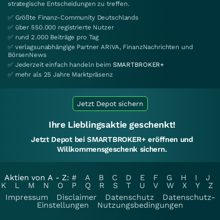
strategische Entscheidungen zu treffen.
✅ Größte Finanz-Community Deutschlands
✅ über 550.000 registrierte Nutzer
✅ rund 2.000 Beiträge pro Tag
✅ verlagsunabhängige Partner ARIVA, FinanzNachrichten und
BörsenNews
✅ Jederzeit einfach handeln beim
SMARTBROKER+
✅ mehr als 25 Jahre Marktpräsenz
Jetzt Depot sichern
Ihre Lieblingsaktie geschenkt!
Jetzt Depot bei SMARTBROKER+ eröffnen und
Willkommensgeschenk sichern.
Aktien von A - Z:
#
A
B
C
D
E
F
G
H
I
J
K
L
M
N
O
P
Q
R
S
T
U
V
W
X
Y
Z
Impressum
Disclaimer
Datenschutz
Datenschutz-
Einstellungen
Nutzungsbedingungen