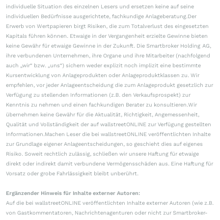
individuelle Situation des einzelnen Lesers und ersetzen keine auf seine
individuellen Bedürfnisse ausgerichtete, fachkundige Anlageberatung.Der
Erwerb von Wertpapieren birgt Risiken, die zum Totalverlust des eingesetzten
Kapitals führen können. Etwaige in der Vergangenheit erzielte Gewinne bieten
keine Gewähr für etwaige Gewinne in der Zukunft. Die Smartbroker Holding AG,
ihre verbundenen Unternehmen, ihre Organe und ihre Mitarbeiter (nachfolgend
auch „wir“ bzw. „uns“) sichern weder explizit noch implizit eine bestimmte
Kursentwicklung von Anlageprodukten oder Anlageproduktklassen zu. Wir
empfehlen, vor jeder Anlageentscheidung die zum Anlageprodukt gesetzlich zur
Verfügung zu stellenden Informationen (z.B. den Verkaufsprospekt) zur
Kenntnis zu nehmen und einen fachkundigen Berater zu konsultieren.Wir
übernehmen keine Gewähr für die Aktualität, Richtigkeit, Angemessenheit,
Qualität und Vollständigkeit der auf wallstreetONLINE zur Verfügung gestellten
Informationen.Machen Leser die bei wallstreetONLINE veröffentlichten Inhalte
zur Grundlage eigener Anlageentscheidungen, so geschieht dies auf eigenes
Risiko. Soweit rechtlich zulässig, schließen wir unsere Haftung für etwaige
direkt oder indirekt damit verbundene Vermögensschäden aus. Eine Haftung für
Vorsatz oder grobe Fahrlässigkeit bleibt unberührt.
Ergänzender Hinweis für Inhalte externer Autoren:
Auf die bei wallstreetONLINE veröffentlichten Inhalte externer Autoren (wie z.B.
von Gastkommentatoren, Nachrichtenagenturen oder nicht zur Smartbroker-