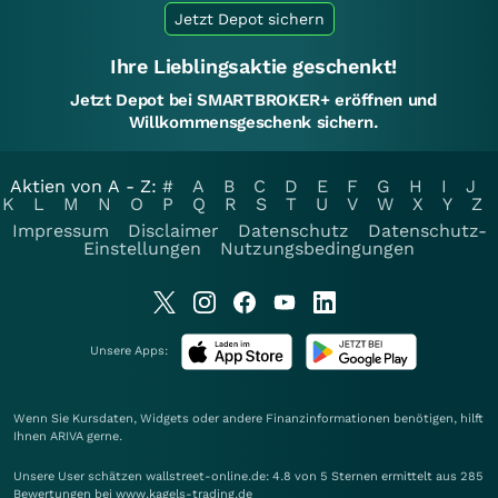
Jetzt Depot sichern
Ihre Lieblingsaktie geschenkt!
Jetzt Depot bei SMARTBROKER+ eröffnen und
Willkommensgeschenk sichern.
Aktien von A - Z:
#
A
B
C
D
E
F
G
H
I
J
K
L
M
N
O
P
Q
R
S
T
U
V
W
X
Y
Z
Impressum
Disclaimer
Datenschutz
Datenschutz-
Einstellungen
Nutzungsbedingungen
Unsere Apps:
Wenn Sie Kursdaten, Widgets oder andere Finanzinformationen benötigen, hilft
Ihnen
ARIVA
gerne.
Unsere User schätzen wallstreet-online.de: 4.8 von 5 Sternen ermittelt aus 285
Bewertungen bei www.kagels-trading.de