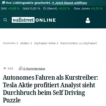
🎁 Ihre Lieblingsaktie geschenkt.
→ Jetzt Depot eröffnen
DAX
+0,69
%
Gold
0,00
%
Öl (Brent)
+0,02
%
Dow Jones
+0,25
%
Aktien
Alphabet Aktie
Nachrichten zu Alphabet
Startseite
545
0 Kommentare
Autonomes Fahren als Kurstreiber:
Tesla Aktie profitiert Analyst sieht
Durchbruch beim Self Driving
Puzzle