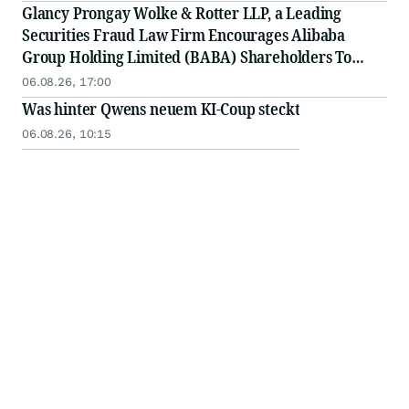
Glancy Prongay Wolke & Rotter LLP, a Leading
Securities Fraud Law Firm Encourages Alibaba
Group Holding Limited (BABA) Shareholders To
Inquire About Securities Fraud Class Action
06.08.26, 17:00
Was hinter Qwens neuem KI-Coup steckt
06.08.26, 10:15