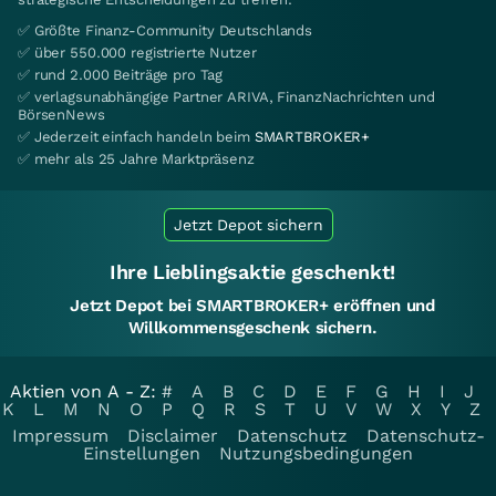
✅ Größte Finanz-Community Deutschlands
✅ über 550.000 registrierte Nutzer
✅ rund 2.000 Beiträge pro Tag
✅ verlagsunabhängige Partner ARIVA, FinanzNachrichten und
BörsenNews
✅ Jederzeit einfach handeln beim
SMARTBROKER+
✅ mehr als 25 Jahre Marktpräsenz
Jetzt Depot sichern
Ihre Lieblingsaktie geschenkt!
Jetzt Depot bei SMARTBROKER+ eröffnen und
Willkommensgeschenk sichern.
Aktien von A - Z:
#
A
B
C
D
E
F
G
H
I
J
K
L
M
N
O
P
Q
R
S
T
U
V
W
X
Y
Z
Impressum
Disclaimer
Datenschutz
Datenschutz-
Einstellungen
Nutzungsbedingungen