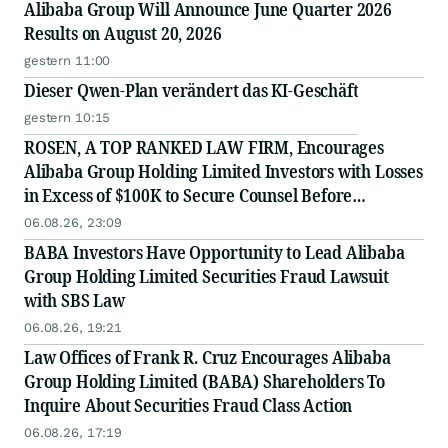
Alibaba Group Will Announce June Quarter 2026
Results on August 20, 2026
gestern 11:00
Dieser Qwen-Plan verändert das KI-Geschäft
gestern 10:15
ROSEN, A TOP RANKED LAW FIRM, Encourages
Alibaba Group Holding Limited Investors with Losses
in Excess of $100K to Secure Counsel Before
Important Deadline in Securities Class Action - BABA
06.08.26, 23:09
BABA Investors Have Opportunity to Lead Alibaba
Group Holding Limited Securities Fraud Lawsuit
with SBS Law
06.08.26, 19:21
Law Offices of Frank R. Cruz Encourages Alibaba
Group Holding Limited (BABA) Shareholders To
Inquire About Securities Fraud Class Action
06.08.26, 17:19