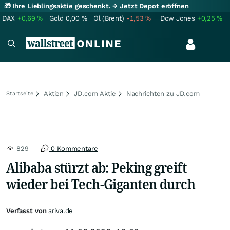
🎁 Ihre Lieblingsaktie geschenkt.
→ Jetzt Depot eröffnen
DAX
+0,69
%
Gold
0,00
%
Öl (Brent)
-1,53
%
Dow Jones
+0,25
%
Aktien
JD.com Aktie
Nachrichten zu JD.com
Startseite
829
0 Kommentare
Alibaba stürzt ab: Peking greift
wieder bei Tech-Giganten durch
Verfasst von
ariva.de