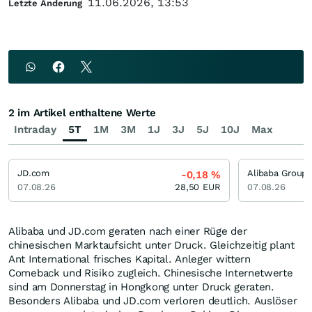
11.06.2026, 13:53
Letzte Änderung
2 im Artikel enthaltene Werte
Intraday
5T
1M
3M
1J
3J
5J
10J
Max
JD.com
Alibaba Group
-0,18
%
07.08.26
28,50
EUR
07.08.26
Alibaba und JD.com geraten nach einer Rüge der
chinesischen Marktaufsicht unter Druck. Gleichzeitig plant
Ant International frisches Kapital. Anleger wittern
Comeback und Risiko zugleich. Chinesische Internetwerte
sind am Donnerstag in Hongkong unter Druck geraten.
Besonders Alibaba und JD.com verloren deutlich. Auslöser