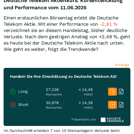
Deutsche Telekom Aktienkurs: Kursentwicklung
und Performance vom 11.06.2026
Einen erstaunlichen Börsentag erlebt die Deutsche
Telekom Aktie. Mit einer Performance von
-2,81
%
verzeichnet sie an diesem Handelstag, bisher deutliche
Verluste. Nach dem gestrigen Anstieg von +2,48
%
, geht
es heute bei der Deutsche Telekom Aktie nach unten.
Wie geht es weiter, folgt die Trendwende?
Anzeige
Handeln Sie Ihre Einschätzung zu Deutsche Telekom AG!
27,23€
× 14,49
Long
Basispreis
Hebel
30,97€
× 14,28
Short
Basispreis
Hebel
Präsentiert von
Im Durchschnitt erleiden 7 von 10 Kleinanlegern Verluste beim