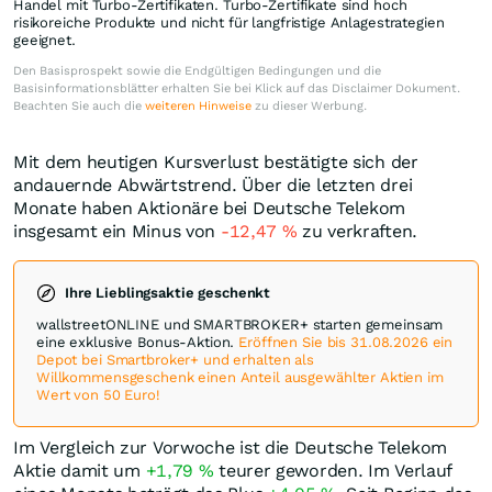
Handel mit Turbo-Zertifikaten. Turbo-Zertifikate sind hoch
risikoreiche Produkte und nicht für langfristige Anlagestrategien
geeignet.
Den Basisprospekt sowie die Endgültigen Bedingungen und die
Basisinformationsblätter erhalten Sie bei Klick auf das Disclaimer Dokument.
Beachten Sie auch die
weiteren Hinweise
zu dieser Werbung.
Mit dem heutigen Kursverlust bestätigte sich der
andauernde Abwärtstrend. Über die letzten drei
Monate haben Aktionäre bei Deutsche Telekom
insgesamt ein Minus von
-12,47
%
zu verkraften.
Ihre Lieblingsaktie geschenkt
wallstreetONLINE und SMARTBROKER+ starten gemeinsam
eine exklusive Bonus-Aktion.
Eröffnen Sie bis 31.08.2026 ein
Depot bei Smartbroker+ und erhalten als
Willkommensgeschenk einen Anteil ausgewählter Aktien im
Wert von 50 Euro!
Im Vergleich zur Vorwoche ist die Deutsche Telekom
Aktie damit um
+1,79
%
teurer geworden. Im Verlauf