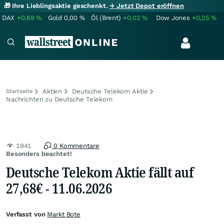
🎁 Ihre Lieblingsaktie geschenkt.
→ Jetzt Depot eröffnen
DAX
+0,69
%
Gold
0,00
%
Öl (Brent)
+0,02
%
Dow Jones
+0,25
%
Aktien
Deutsche Telekom Aktie
Startseite
Nachrichten zu Deutsche Telekom
1941
0 Kommentare
Besonders beachtet!
Deutsche Telekom Aktie fällt auf
27,68€ - 11.06.2026
Verfasst von
Markt Bote