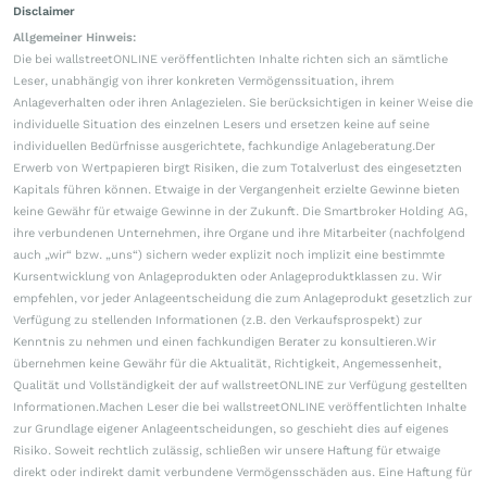
Disclaimer
Allgemeiner Hinweis:
Die bei wallstreetONLINE veröffentlichten Inhalte richten sich an sämtliche
Leser, unabhängig von ihrer konkreten Vermögenssituation, ihrem
Anlageverhalten oder ihren Anlagezielen. Sie berücksichtigen in keiner Weise die
individuelle Situation des einzelnen Lesers und ersetzen keine auf seine
individuellen Bedürfnisse ausgerichtete, fachkundige Anlageberatung.Der
Erwerb von Wertpapieren birgt Risiken, die zum Totalverlust des eingesetzten
Kapitals führen können. Etwaige in der Vergangenheit erzielte Gewinne bieten
keine Gewähr für etwaige Gewinne in der Zukunft. Die Smartbroker Holding AG,
ihre verbundenen Unternehmen, ihre Organe und ihre Mitarbeiter (nachfolgend
auch „wir“ bzw. „uns“) sichern weder explizit noch implizit eine bestimmte
Kursentwicklung von Anlageprodukten oder Anlageproduktklassen zu. Wir
empfehlen, vor jeder Anlageentscheidung die zum Anlageprodukt gesetzlich zur
Verfügung zu stellenden Informationen (z.B. den Verkaufsprospekt) zur
Kenntnis zu nehmen und einen fachkundigen Berater zu konsultieren.Wir
übernehmen keine Gewähr für die Aktualität, Richtigkeit, Angemessenheit,
Qualität und Vollständigkeit der auf wallstreetONLINE zur Verfügung gestellten
Informationen.Machen Leser die bei wallstreetONLINE veröffentlichten Inhalte
zur Grundlage eigener Anlageentscheidungen, so geschieht dies auf eigenes
Risiko. Soweit rechtlich zulässig, schließen wir unsere Haftung für etwaige
direkt oder indirekt damit verbundene Vermögensschäden aus. Eine Haftung für