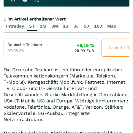
1 im Artikel enthaltener Wert
Intraday
5T
1M
3M
1J
3J
5J
10J
Max
Deutsche Telekom
+8,19
%
Deutsche Tel
07.08.26
29,00
EUR
Die Deutsche Telekom ist ein führender europäischer
Telekommunikationskonzern (Marke u.a. Telekom,
T‑Mobile). Kerngeschäft: Mobilfunk, Festnetz, Internet,
TV, Cloud- und IT-Dienste für Privat- und
Geschäftskunden. Starke Marktstellung in Deutschland,
USA (T‑Mobile US) und Europa. Wichtige Konkurrenten:
Vodafone, Telefónica, Orange, AT&T, Verizon. Stärken:
Skalenvorteile, 5G-Ausbau, integrierte
Netzinfrastruktur.