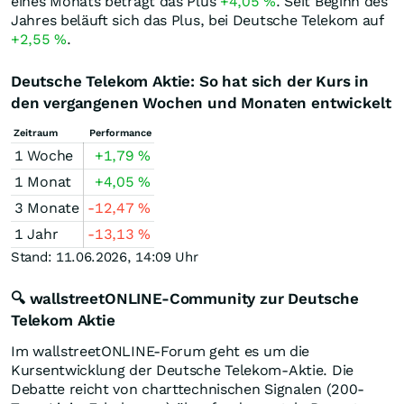
eines Monats beträgt das Plus
+4,05
%
. Seit Beginn des
Jahres beläuft sich das Plus, bei Deutsche Telekom auf
+2,55
%
.
Deutsche Telekom Aktie: So hat sich der Kurs in
den vergangenen Wochen und Monaten entwickelt
Zeitraum
Performance
1 Woche
+1,79
%
1 Monat
+4,05
%
3 Monate
-12,47
%
1 Jahr
-13,13
%
Stand: 11.06.2026, 14:09 Uhr
🔍 wallstreetONLINE-Community zur Deutsche
Telekom Aktie
Im wallstreetONLINE-Forum geht es um die
Kursentwicklung der Deutsche Telekom-Aktie. Die
Debatte reicht von charttechnischen Signalen (200-