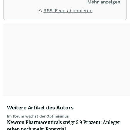
stehen Tops und Flops, Branchentrends und
Mehr anzeigen
Impulse aus der Community. Ob Tech-Aktien,
RSS-Feed abonnieren
Rohstoffe oder Krypto – die Beiträge sind kurz,
prägnant und regen zur Diskussion an, sodass
Leser schnell einen Überblick gewinnen und
eigene Marktideen entwickeln können.
Weitere Artikel des Autors
Im Forum wächst der Optimismus
Newron Pharmaceuticals steigt 5,9 Prozent: Anleger
sehen noch mehr Potenzial