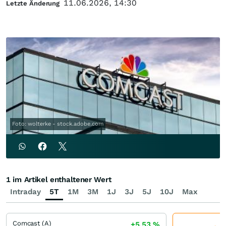
11.06.2026, 14:30
Letzte Änderung
Foto: wolterke - stock.adobe.com
1 im Artikel enthaltener Wert
Intraday
5T
1M
3M
1J
3J
5J
10J
Max
Comcast (A)
+5,53
%