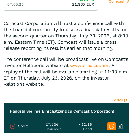
Comcast (A) j
07.08.26
21,935
EUR
Comcast Corporation will host a conference call with
the financial community to discuss financial results for
the second quarter on Thursday, July 23, 2026, at 8:30
a.m. Eastern Time (ET). Comcast will issue a press
release reporting its results earlier that morning.
The conference call will be broadcast live on Comcast’s
Investor Relations website at
www.cmcsa.com
. A
replay of the call will be available starting at 11:30 a.m.
ET on Thursday, July 23, 2026, on the Investor
Relations website.
Anzeige
Handeln Sie Ihre Einschätzung zu Comcast Corporation!
27,35€
× 12,18
Short
Basispreis
Hebel