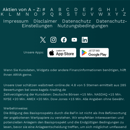
Aktien von A - Z:
#
A
B
C
D
E
F
G
H
I
J
K
L
M
N
O
P
Q
R
S
T
U
V
W
X
Y
Z
Impressum
Disclaimer
Datenschutz
Datenschutz-
Einstellungen
Nutzungsbedingungen
Unsere Apps:
Wenn Sie Kursdaten, Widgets oder andere Finanzinformationen benötigen, hilft
Ihnen
ARIVA
gerne.
Unsere User schätzen wallstreet-online.de: 4.8 von 5 Sternen ermittelt aus 285
Bewertungen bei www.kagels-trading.de
Zeitverzögerung der Kursdaten: Deutsche Börsen +15 Min. NASDAQ +15 Min.
NYSE +20 Min. AMEX +20 Min. Dow Jones +15 Min. Alle Angaben ohne Gewähr.
Werbehinweise:
Die Billigung des Basisprospekts durch die BaFin ist nicht als ihre Befürwortung
der angebotenen Wertpapiere zu verstehen. Wir empfehlen Interessenten und
potenziellen Anlegern den Basisprospekt und die Endgültigen Bedingungen zu
lesen, bevor sie eine Anlageentscheidung treffen, um sich möglichst umfassend