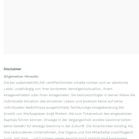
Disclaimer
Allgemeiner Hinweis:
Die bei wallstreetONLINE veröffentlichten Inhalte richten sich an sämtliche
Leser, unabhängig von ihrer konkreten Vermögenssituation, ihrem
Anlageverhalten oder ihren Anlagezielen. Sie berücksichtigen in keiner Weise die
individuelle Situation des einzelnen Lesers und ersetzen keine auf seine
individuellen Bedürfnisse ausgerichtete, fachkundige Anlageberatung.Der
Erwerb von Wertpapieren birgt Risiken, die zum Totalverlust des eingesetzten
Kapitals führen können. Etwaige in der Vergangenheit erzielte Gewinne bieten
keine Gewähr für etwaige Gewinne in der Zukunft. Die Smartbroker Holding AG,
ihre verbundenen Unternehmen, ihre Organe und ihre Mitarbeiter (nachfolgend
auch „wir“ bzw. „uns“) sichern weder explizit noch implizit eine bestimmte