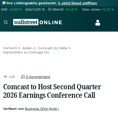
🎁 Ihre Lieblingsaktie geschenkt.
→ Jetzt Depot eröffnen
DAX
+0,69
%
Gold
0,00
%
Öl (Brent)
+0,18
%
Dow Jones
+0,25
%
Aktien
Comcast (A) Aktie
Startseite
Nachrichten zu Comcast (A)
129
0 Kommentare
Comcast to Host Second Quarter
2026 Earnings Conference Call
Verfasst von
Business Wire (engl.)