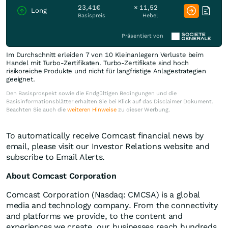
23,41€
× 11,52
Long
Basispreis
Hebel
Präsentiert von
Im Durchschnitt erleiden 7 von 10 Kleinanlegern Verluste beim
Handel mit Turbo-Zertifikaten. Turbo-Zertifikate sind hoch
risikoreiche Produkte und nicht für langfristige Anlagestrategien
geeignet.
Den Basisprospekt sowie die Endgültigen Bedingungen und die
Basisinformationsblätter erhalten Sie bei Klick auf das Disclaimer Dokument.
Beachten Sie auch die
weiteren Hinweise
zu dieser Werbung.
To automatically receive Comcast financial news by
email, please visit our Investor Relations website and
subscribe to Email Alerts.
About Comcast Corporation
Comcast Corporation (Nasdaq: CMCSA) is a global
media and technology company. From the connectivity
and platforms we provide, to the content and
experiences we create, our businesses reach hundreds