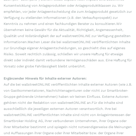
Kursentwicklung von Anlageprodukten oder Anlageproduktklassen zu. Wir
empfehlen, vor jeder Anlageentscheidung die zum Anlageprodukt gesetzlich zur
Verfügung zu stellenden Informationen (z.B. den Verkaufsprospekt) zur
Kenntnis zu nehmen und einen fachkundigen Berater zu konsultieren.Wir
übernehmen keine Gewähr für die Aktualität, Richtigkeit, Angemessenheit,
Qualität und Vollständigkeit der auf wallstreetONLINE zur Verfügung gestellten
Informationen.Machen Leser die bei wallstreetONLINE veröffentlichten Inhalte
zur Grundlage eigener Anlageentscheidungen, so geschieht dies auf eigenes
Risiko. Soweit rechtlich zulässig, schließen wir unsere Haftung für etwaige
direkt oder indirekt damit verbundene Vermögensschäden aus. Eine Haftung für
Vorsatz oder grobe Fahrlässigkeit bleibt unberührt.
Ergänzender Hinweis für Inhalte externer Autoren:
Auf die bei wallstreetONLINE veröffentlichten Inhalte externer Autoren (wie z.B.
von Gastkommentatoren, Nachrichtenagenturen oder nicht zur Smartbroker-
Gruppe gehörende Unternehmen) haben wir keinen Einfluss. Externe Autoren
gehören nicht der Redaktion von wallstreetONLINE an.Für die Inhalte sind
ausschließlich die jeweiligen externen Autoren verantwortlich. Ihre bei
wallstreetONLINE veröffentlichten Inhalte sind nicht von Anlageinteressen der
Smartbroker Holding AG, ihrer verbundenen Unternehmen, ihrer Organe oder
ihrer Mitarbeiter bestimmt und spiegeln nicht notwendigerweise die Meinungen
und Auffassungen ihrer Organe oder ihrer Mitarbeiter bzw. der Organe ihrer