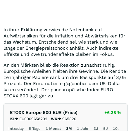
In ihrer Erklärung verwies die Notenbank auf
Aufwärtsrisiken für die Inflation und Abwärtsrisiken für
das Wachstum. Entscheidend sei, wie stark und wie
lange der Energiepreisschock anhält. Auch indirekte
Effekte und Zweitrundeneffekte bleiben im Fokus.
An den Märkten blieb die Reaktion zunächst ruhig.
Europäische Anleihen hielten ihre Gewinne. Die Rendite
zehnjähriger Papiere sank um drei Basispunkte auf 3,05
Prozent. Der Euro notierte gegenüber dem US-Dollar
kaum verändert. Der paneuropäische Index EURO
STOXX 600 legt gar zu.
STOXX Europe 600 EUR (Price)
+6,38
%
ISIN:
EU0009658202
WKN:
965820
Intraday
5 Tage
1 Monat
3M
1 Jahr
3J
5J
10J
Ma