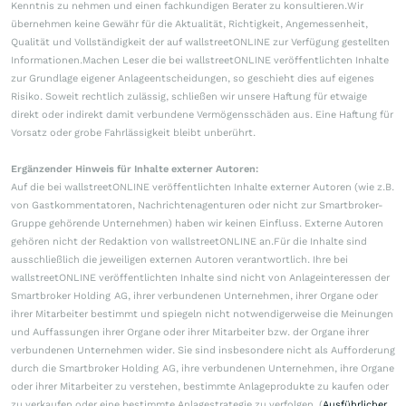
Kenntnis zu nehmen und einen fachkundigen Berater zu konsultieren.Wir
übernehmen keine Gewähr für die Aktualität, Richtigkeit, Angemessenheit,
Qualität und Vollständigkeit der auf wallstreetONLINE zur Verfügung gestellten
Informationen.Machen Leser die bei wallstreetONLINE veröffentlichten Inhalte
zur Grundlage eigener Anlageentscheidungen, so geschieht dies auf eigenes
Risiko. Soweit rechtlich zulässig, schließen wir unsere Haftung für etwaige
direkt oder indirekt damit verbundene Vermögensschäden aus. Eine Haftung für
Vorsatz oder grobe Fahrlässigkeit bleibt unberührt.
Ergänzender Hinweis für Inhalte externer Autoren:
Auf die bei wallstreetONLINE veröffentlichten Inhalte externer Autoren (wie z.B.
von Gastkommentatoren, Nachrichtenagenturen oder nicht zur Smartbroker-
Gruppe gehörende Unternehmen) haben wir keinen Einfluss. Externe Autoren
gehören nicht der Redaktion von wallstreetONLINE an.Für die Inhalte sind
ausschließlich die jeweiligen externen Autoren verantwortlich. Ihre bei
wallstreetONLINE veröffentlichten Inhalte sind nicht von Anlageinteressen der
Smartbroker Holding AG, ihrer verbundenen Unternehmen, ihrer Organe oder
ihrer Mitarbeiter bestimmt und spiegeln nicht notwendigerweise die Meinungen
und Auffassungen ihrer Organe oder ihrer Mitarbeiter bzw. der Organe ihrer
verbundenen Unternehmen wider. Sie sind insbesondere nicht als Aufforderung
durch die Smartbroker Holding AG, ihre verbundenen Unternehmen, ihre Organe
oder ihrer Mitarbeiter zu verstehen, bestimmte Anlageprodukte zu kaufen oder
zu verkaufen oder eine bestimmte Anlagestrategie zu verfolgen. (
Ausführlicher