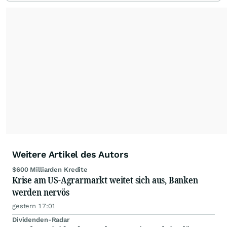
Redaktion verantwortlich.
Die Fachjournalisten
der wallstreetONLINE Redaktion berichten hier
mit ihren Kolleginnen und Kollegen aus den
Partnerredaktionen exklusiv, fundiert,
ausgewogen sowie unabhängig für den Anleger.
Die Zentralredaktion recherchiert intensiv, um
Anlegern der Kategorie Selbstentscheider
relevante Informationen für ihre
Anlageentscheidungen liefern zu können.
NEU:
Podcast "Börse, Baby!"
Weitere Artikel des Autors
$600 Milliarden Kredite
Krise am US-Agrarmarkt weitet sich aus, Banken
werden nervös
gestern 17:01
Dividenden-Radar