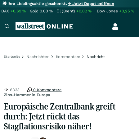
🎁 Ihre Lieblingsaktie geschenkt.
→ Jetzt Depot eröffnen
DAX
+0,69
%
Gold
0,00
%
Öl (Brent)
+0,02
%
Dow Jones
+0,25
%
Nachrichten
Kommentare
Nachricht
Startseite
6333
0 Kommentare
Zins-Hammer in Europa
Europäische Zentralbank greift
durch: Jetzt rückt das
Stagflationsrisiko näher!