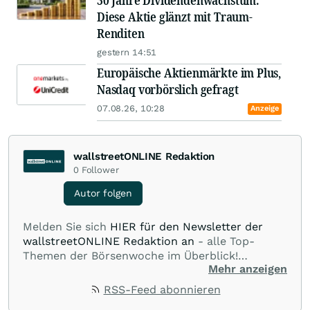
30 Jahre Dividendenwachstum:
Diese Aktie glänzt mit Traum-
Renditen
gestern 14:51
Europäische Aktienmärkte im Plus,
Nasdaq vorbörslich gefragt
07.08.26, 10:28
Anzeige
wallstreetONLINE Redaktion
0
Follower
Autor folgen
Melden Sie sich
HIER für den Newsletter der
wallstreetONLINE Redaktion an
- alle Top-
Themen der Börsenwoche im Überblick!
Mehr anzeigen
Verpassen Sie kein wichtiges Anleger-Thema!
Für
Beiträge auf diesem journalistischen Channel ist
RSS-Feed abonnieren
die Chefredaktion der wallstreetONLINE