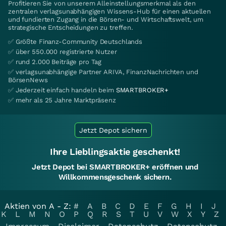
Profitieren Sie von unserem Alleinstellungsmerkmal als den
zentralen verlagsunabhängigen Wissens-Hub für einen aktuellen
und fundierten Zugang in die Börsen- und Wirtschaftswelt, um
strategische Entscheidungen zu treffen.
✅ Größte Finanz-Community Deutschlands
✅ über 550.000 registrierte Nutzer
✅ rund 2.000 Beiträge pro Tag
✅ verlagsunabhängige Partner ARIVA, FinanzNachrichten und
BörsenNews
✅ Jederzeit einfach handeln beim
SMARTBROKER+
✅ mehr als 25 Jahre Marktpräsenz
Jetzt Depot sichern
Ihre Lieblingsaktie geschenkt!
Jetzt Depot bei SMARTBROKER+ eröffnen und
Willkommensgeschenk sichern.
Aktien von A - Z:
#
A
B
C
D
E
F
G
H
I
J
K
L
M
N
O
P
Q
R
S
T
U
V
W
X
Y
Z