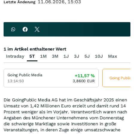
11.06.2026, 15:03
Letzte Änderung
1 im Artikel enthaltener Wert
Intraday
5T
1M
3M
1J
3J
5J
10J
Max
Going Public Media
+11,57
%
Going Public 
13:14:50
3,8600
EUR
Die GoingPublic Media AG hat im Geschäftsjahr 2025 einen
Umsatz von 1,42 Millionen Euro erzielt und damit rund 14
Prozent weniger als im Vorjahr. Verantwortlich waren nach
Angaben des Münchener Unternehmens vom Donnerstag
die schwierige Marktlage sowie Investitionen in große
Veranstaltungen, in deren Zuge einige umsatzschwache