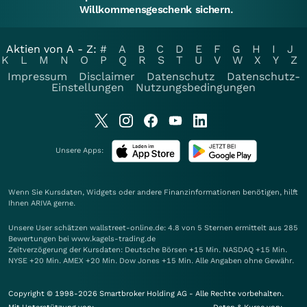
Willkommensgeschenk sichern.
Aktien von A - Z:
#
A
B
C
D
E
F
G
H
I
J
K
L
M
N
O
P
Q
R
S
T
U
V
W
X
Y
Z
Impressum
Disclaimer
Datenschutz
Datenschutz-
Einstellungen
Nutzungsbedingungen
Unsere Apps:
Wenn Sie Kursdaten, Widgets oder andere Finanzinformationen benötigen, hilft
Ihnen
ARIVA
gerne.
Unsere User schätzen wallstreet-online.de: 4.8 von 5 Sternen ermittelt aus 285
Bewertungen bei www.kagels-trading.de
Zeitverzögerung der Kursdaten: Deutsche Börsen +15 Min. NASDAQ +15 Min.
NYSE +20 Min. AMEX +20 Min. Dow Jones +15 Min. Alle Angaben ohne Gewähr.
Copyright © 1998-2026 Smartbroker Holding AG - Alle Rechte vorbehalten.