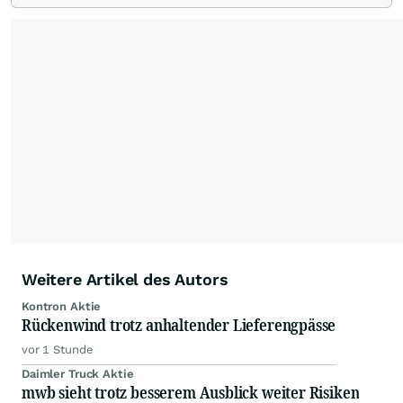
beobachtet. Eine Übersicht über
Ratingmeldungen renommierter Banken und
Analystenhäuser sowie externe Kolumnen zu
Konjunktur- und Wirtschaftsthemen, zu
Länderperspektiven und Rohstoffaspekten
ergänzen die Informationspalette von
www.4investors.de
. Das Portfolio umfasst dabei
rund 20 zumeist europäische Analystenhäuser
und mehr als 50 Kolumnisten aus Europa und
Übersee.
Weitere Artikel des Autors
Kontron Aktie
Rückenwind trotz anhaltender Lieferengpässe
vor 1 Stunde
Daimler Truck Aktie
mwb sieht trotz besserem Ausblick weiter Risiken