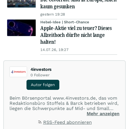
kaum gesunken
gestern 19:28
Hebel-Idee | Short-Chance
Apple-Aktie viel zu teuer? Dieses
Allzeithoch dürfte nicht lange
halten!
14.07.26, 19:27
4investors
0
Follower
Autor folgen
Beim Börsenportal www.4investors.de, das vom
Redaktionsbüro Stoffels & Barck betrieben wird,
liegen die Schwerpunkte auf Mid- und Small
Caps aus dem deutschsprachigen Raum. Der
Mehr anzeigen
Entry Standard sowie Börsengänge (IPOs) und
RSS-Feed abonnieren
Notierungsaufnahmen werden besonders genau