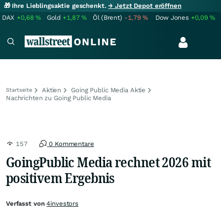
🎁 Ihre Lieblingsaktie geschenkt.
→ Jetzt Depot eröffnen
DAX
+0,68
%
Gold
+1,87
%
Öl (Brent)
-1,79
%
Dow Jones
+0,09
%
Aktien
Going Public Media Aktie
Startseite
Nachrichten zu Going Public Media
157
0 Kommentare
GoingPublic Media rechnet 2026 mit
positivem Ergebnis
Verfasst von
4investors