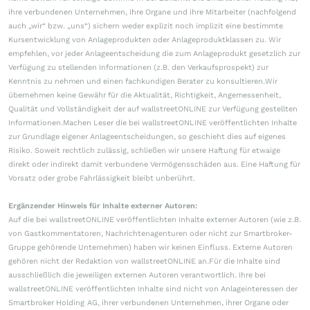
ihre verbundenen Unternehmen, ihre Organe und ihre Mitarbeiter (nachfolgend
auch „wir“ bzw. „uns“) sichern weder explizit noch implizit eine bestimmte
Kursentwicklung von Anlageprodukten oder Anlageproduktklassen zu. Wir
empfehlen, vor jeder Anlageentscheidung die zum Anlageprodukt gesetzlich zur
Verfügung zu stellenden Informationen (z.B. den Verkaufsprospekt) zur
Kenntnis zu nehmen und einen fachkundigen Berater zu konsultieren.Wir
übernehmen keine Gewähr für die Aktualität, Richtigkeit, Angemessenheit,
Qualität und Vollständigkeit der auf wallstreetONLINE zur Verfügung gestellten
Informationen.Machen Leser die bei wallstreetONLINE veröffentlichten Inhalte
zur Grundlage eigener Anlageentscheidungen, so geschieht dies auf eigenes
Risiko. Soweit rechtlich zulässig, schließen wir unsere Haftung für etwaige
direkt oder indirekt damit verbundene Vermögensschäden aus. Eine Haftung für
Vorsatz oder grobe Fahrlässigkeit bleibt unberührt.
Ergänzender Hinweis für Inhalte externer Autoren:
Auf die bei wallstreetONLINE veröffentlichten Inhalte externer Autoren (wie z.B.
von Gastkommentatoren, Nachrichtenagenturen oder nicht zur Smartbroker-
Gruppe gehörende Unternehmen) haben wir keinen Einfluss. Externe Autoren
gehören nicht der Redaktion von wallstreetONLINE an.Für die Inhalte sind
ausschließlich die jeweiligen externen Autoren verantwortlich. Ihre bei
wallstreetONLINE veröffentlichten Inhalte sind nicht von Anlageinteressen der
Smartbroker Holding AG, ihrer verbundenen Unternehmen, ihrer Organe oder