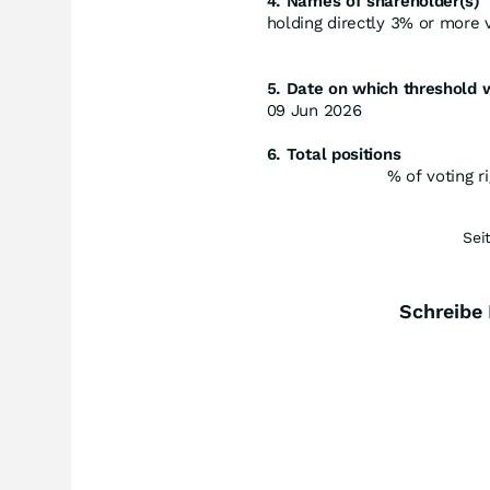
4. Names of shareholder(s)
holding directly 3% or more vo
5. Date on which threshold 
09 Jun 2026
6. Total positions
% of voting r
Sei
Schreibe