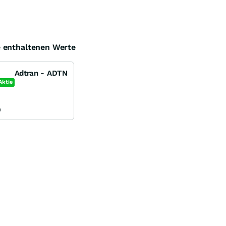
e enthaltenen Werte
Adtran - ADTN
Aktie
9