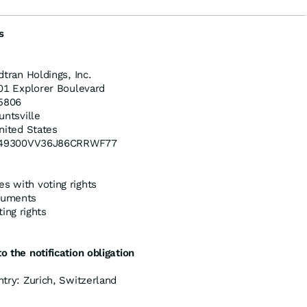
s
dtran Holdings, Inc.
01 Explorer Boulevard
5806
untsville
nited States
49300VV36J86CRRWF77
es with voting rights
truments
ing rights
o the notification obligation
ntry: Zurich, Switzerland