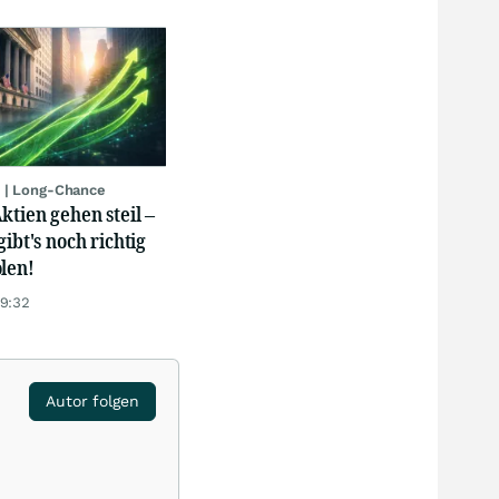
 | Long-Chance
ktien gehen steil –
gibt's noch richtig
len!
19:32
Autor folgen