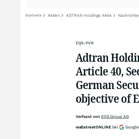
Aktien
ADTRAN Holdings Aktie
Nachricht
Startseite
EQS-PVR
Adtran Holdin
Article 40, S
German Secur
objective of 
Verfasst von
EQS Group AG
wallstreetONLINE
bei
Google