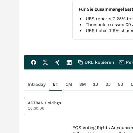
Für Sie zusammengefass
UBS reports 7.28% tota
Threshold crossed 09 
UBS holds 1.9% share
URL kopieren
Per
Intraday
5T
1M
3M
1J
3J
5J
1
ADTRAN Holdings
10:30:06
EQS Voting Rights Announcem