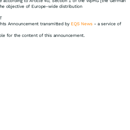
se according to Article 40, Section 1 of the WpHG [the German
the objective of Europe-wide distribution
T
ights Announcement transmitted by
EQS News
- a service of
ible for the content of this announcement.