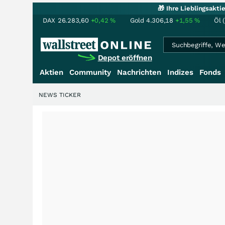
🎁 Ihre Lieblingsakt
DAX
26.283,60
+0,42
%
Gold
4.306,18
+1,55
%
Öl 
Depot eröffnen
Aktien
Community
Nachrichten
Indizes
Fonds
NEWS TICKER