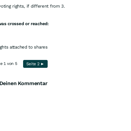
ting rights, if different from 3.
was crossed or reached:
ights attached to shares
te 1 von 5
Seite 2 ►
 Deinen Kommentar