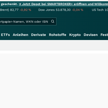
ie geschenkt.
→ Jetzt Depot bei SMARTBROKER+ eröffnen und Willkom
(Brent)
82,77
-0,92
%
Dow Jones
53.878,30
-0,04
%
US Tech 1
ETFs
Anleihen
Derivate
Rohstoffe
Krypto
Devisen
Fest