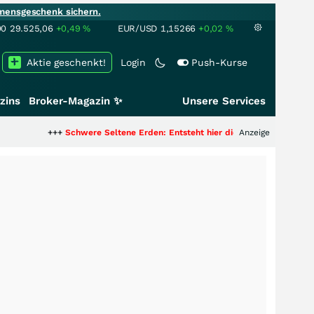
mensgeschenk sichern.
00
29.525,06
+0,49
%
EUR/USD
1,15266
+0,02
%
Aktie geschenkt!
Login
Push-Kurse
zins
Broker-Magazin ✨
Unsere Services
+++
Schwere Seltene Erden: Entsteht hier die nächste Milliardenstory?
Anzeige
+++