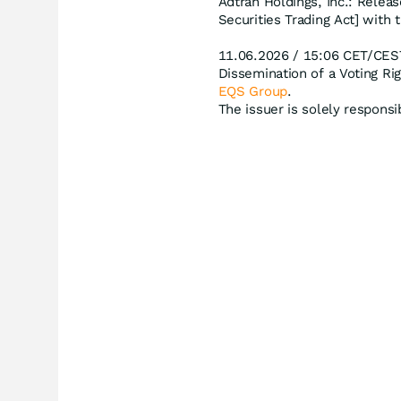
Adtran Holdings, Inc.: Relea
Securities Trading Act] with 
11.06.2026 / 15:06 CET/CES
Dissemination of a Voting R
EQS Group
.
The issuer is solely respons