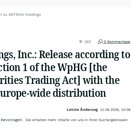
en zu ADTRAN Holdings
165
0 Kommentare
gs, Inc.: Release according to
ection 1 of the WpHG [the
ities Trading Act] with the
Europe-wide distribution
Letzte Änderung
11.06.2026, 15:06
 bevorzugen.
Sie erhalten mehr Inhalte von uns in Ihren Suchergebnissen