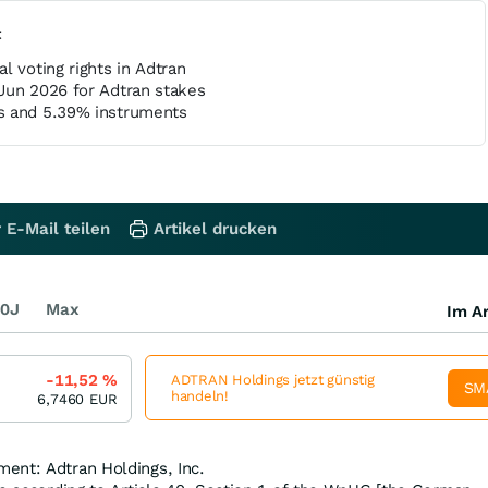
t
l voting rights in Adtran
Jun 2026 for Adtran stakes
s and 5.39% instruments
 E-Mail teilen
Artikel drucken
0J
Max
Im Ar
-11,52
%
ADTRAN Holdings jetzt günstig
SM
handeln!
6,7460
EUR
ent: Adtran Holdings, Inc.