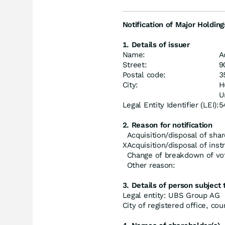
Notification of Major Holding
1. Details of issuer
Name:
A
Street:
9
Postal code:
3
City:
H
U
Legal Entity Identifier (LEI):
5
2. Reason for notification
Acquisition/disposal of shar
X
Acquisition/disposal of ins
Change of breakdown of vot
Other reason:
3. Details of person subject t
Legal entity: UBS Group AG
City of registered office, cou