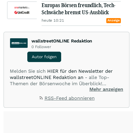
Europas Börsen freundlich, Tech-
Schwäche bremst US-Ausblick
heute 10:21
Anzeige
wallstreetONLINE Redaktion
0
Follower
Autor folgen
Melden Sie sich
HIER für den Newsletter der
wallstreetONLINE Redaktion an
- alle Top-
Themen der Börsenwoche im Überblick!
Mehr anzeigen
Verpassen Sie kein wichtiges Anleger-Thema!
Für
Beiträge auf diesem journalistischen Channel ist
RSS-Feed abonnieren
die Chefredaktion der wallstreetONLINE
Redaktion verantwortlich.
Die Fachjournalisten
der wallstreetONLINE Redaktion berichten hier
mit ihren Kolleginnen und Kollegen aus den
Partnerredaktionen exklusiv, fundiert,