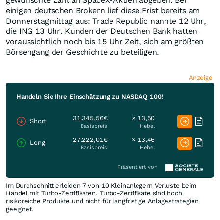
gewünschte Zahl an SpaceX-Aktien abgeben. Bei
einigen deutschen Brokern lief diese Frist bereits am
Donnerstagmittag aus: Trade Republic nannte 12 Uhr,
die ING 13 Uhr. Kunden der Deutschen Bank hatten
voraussichtlich noch bis 15 Uhr Zeit, sich am größten
Börsengang der Geschichte zu beteiligen.
Anzeige
Handeln Sie Ihre Einschätzung zu NASDAQ 100!
31.345,56€
× 13,50
Short
Basispreis
Hebel
27.222,01€
× 13,46
Long
Basispreis
Hebel
Präsentiert von
Im Durchschnitt erleiden 7 von 10 Kleinanlegern Verluste beim
Handel mit Turbo-Zertifikaten. Turbo-Zertifikate sind hoch
risikoreiche Produkte und nicht für langfristige Anlagestrategien
geeignet.