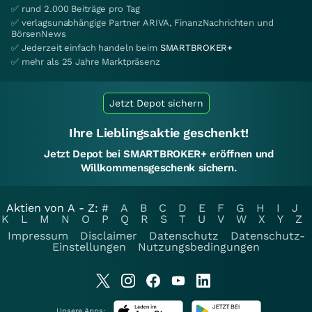
✅ rund 2.000 Beiträge pro Tag
✅ verlagsunabhängige Partner ARIVA, FinanzNachrichten und
BörsenNews
✅ Jederzeit einfach handeln beim
SMARTBROKER+
✅ mehr als 25 Jahre Marktpräsenz
Jetzt Depot sichern
Ihre Lieblingsaktie geschenkt!
Jetzt Depot bei SMARTBROKER+ eröffnen und
Willkommensgeschenk sichern.
Aktien von A - Z:
#
A
B
C
D
E
F
G
H
I
J
K
L
M
N
O
P
Q
R
S
T
U
V
W
X
Y
Z
Impressum
Disclaimer
Datenschutz
Datenschutz-
Einstellungen
Nutzungsbedingungen
Unsere Apps: