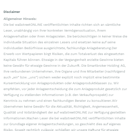
Disclaimer
Allgemeiner Hinweis:
Die bei wallstreetONLINE veröffentlichten Inhalte richten sich an sämtliche
Leser, unabhängig von ihrer konkreten Vermögenssituation, ihrem
Anlageverhalten oder ihren Anlagezielen. Sie berücksichtigen in keiner Weise die
individuelle Situation des einzelnen Lesers und ersetzen keine auf seine
individuellen Bedürfnisse ausgerichtete, fachkundige Anlageberatung.Der
Erwerb von Wertpapieren birgt Risiken, die zum Totalverlust des eingesetzten
Kapitals führen können. Etwaige in der Vergangenheit erzielte Gewinne bieten
keine Gewähr für etwaige Gewinne in der Zukunft. Die Smartbroker Holding AG,
ihre verbundenen Unternehmen, ihre Organe und ihre Mitarbeiter (nachfolgend
auch „wir“ bzw. „uns“) sichern weder explizit noch implizit eine bestimmte
Kursentwicklung von Anlageprodukten oder Anlageproduktklassen zu. Wir
empfehlen, vor jeder Anlageentscheidung die zum Anlageprodukt gesetzlich zur
Verfügung zu stellenden Informationen (z.B. den Verkaufsprospekt) zur
Kenntnis zu nehmen und einen fachkundigen Berater zu konsultieren.Wir
übernehmen keine Gewähr für die Aktualität, Richtigkeit, Angemessenheit,
Qualität und Vollständigkeit der auf wallstreetONLINE zur Verfügung gestellten
Informationen.Machen Leser die bei wallstreetONLINE veröffentlichten Inhalte
zur Grundlage eigener Anlageentscheidungen, so geschieht dies auf eigenes
Risiko. Soweit rechtlich zulässig, schließen wir unsere Haftung für etwaige