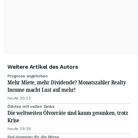
ausgewogen sowie unabhängig für den Anleger.
Die Zentralredaktion recherchiert intensiv, um
Anlegern der Kategorie Selbstentscheider
relevante Informationen für ihre
Anlageentscheidungen liefern zu können.
NEU:
Podcast "Börse, Baby!"
Weitere Artikel des Autors
Prognose angehoben
Mehr Miete, mehr Dividende? Monatszahler Realty
Income macht Lust auf mehr!
heute 20:13
Ölkrise mit vollen Tanks
Die weltweiten Ölvorräte sind kaum gesunken, trotz
Krise
heute 19:28
Fed-Hammer für die Börse