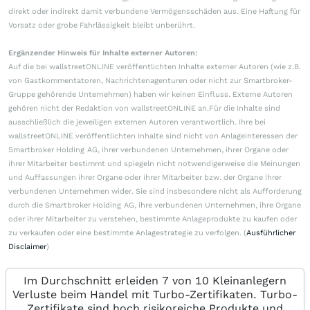
direkt oder indirekt damit verbundene Vermögensschäden aus. Eine Haftung für
Vorsatz oder grobe Fahrlässigkeit bleibt unberührt.
Ergänzender Hinweis für Inhalte externer Autoren:
Auf die bei wallstreetONLINE veröffentlichten Inhalte externer Autoren (wie z.B.
von Gastkommentatoren, Nachrichtenagenturen oder nicht zur Smartbroker-
Gruppe gehörende Unternehmen) haben wir keinen Einfluss. Externe Autoren
gehören nicht der Redaktion von wallstreetONLINE an.Für die Inhalte sind
ausschließlich die jeweiligen externen Autoren verantwortlich. Ihre bei
wallstreetONLINE veröffentlichten Inhalte sind nicht von Anlageinteressen der
Smartbroker Holding AG, ihrer verbundenen Unternehmen, ihrer Organe oder
ihrer Mitarbeiter bestimmt und spiegeln nicht notwendigerweise die Meinungen
und Auffassungen ihrer Organe oder ihrer Mitarbeiter bzw. der Organe ihrer
verbundenen Unternehmen wider. Sie sind insbesondere nicht als Aufforderung
durch die Smartbroker Holding AG, ihre verbundenen Unternehmen, ihre Organe
oder ihrer Mitarbeiter zu verstehen, bestimmte Anlageprodukte zu kaufen oder
zu verkaufen oder eine bestimmte Anlagestrategie zu verfolgen. (
Ausführlicher
Disclaimer
)
Im Durchschnitt erleiden 7 von 10 Kleinanlegern
Verluste beim Handel mit Turbo-Zertifikaten. Turbo-
Zertifikate sind hoch risikoreiche Produkte und