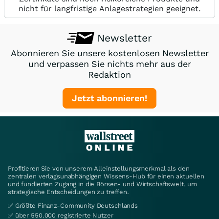
nicht für langfristige Anlagestrategien geeignet.
Newsletter
Abonnieren Sie unsere kostenlosen Newsletter
und verpassen Sie nichts mehr aus der
Redaktion
Jetzt abonnieren!
Profitieren Sie von unserem Alleinstellungsmerkmal als den
zentralen verlagsunabhängigen Wissens-Hub für einen aktuellen
und fundierten Zugang in die Börsen- und Wirtschaftswelt, um
strategische Entscheidungen zu treffen.
✅ Größte Finanz-Community Deutschlands
✅ über 550.000 registrierte Nutzer