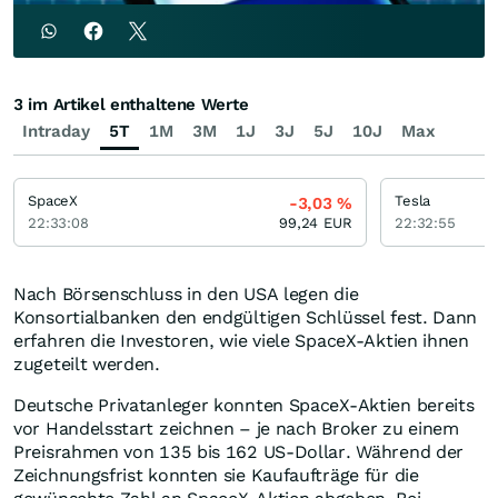
3 im Artikel enthaltene Werte
Intraday
5T
1M
3M
1J
3J
5J
10J
Max
SpaceX
Tesla
-3,03
%
22:33:08
99,24
EUR
22:32:55
Nach Börsenschluss in den USA legen die
Konsortialbanken den endgültigen Schlüssel fest. Dann
erfahren die Investoren, wie viele SpaceX-Aktien ihnen
zugeteilt werden.
Deutsche Privatanleger konnten SpaceX-Aktien bereits
vor Handelsstart zeichnen – je nach Broker zu einem
Preisrahmen von 135 bis 162 US-Dollar. Während der
Zeichnungsfrist konnten sie Kaufaufträge für die