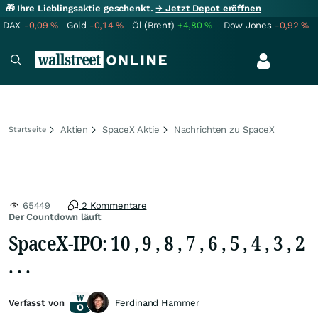
🎁 Ihre Lieblingsaktie geschenkt.
→ Jetzt Depot eröffnen
DAX
-0,09
%
Gold
-0,14
%
Öl (Brent)
+4,80
%
Dow Jones
-0,92
%
Aktien
SpaceX Aktie
Nachrichten zu SpaceX
Startseite
65449
2 Kommentare
Der Countdown läuft
SpaceX-IPO: 10 , 9 , 8 , 7 , 6 , 5 , 4 , 3 , 2
. . .
Verfasst von
Ferdinand Hammer