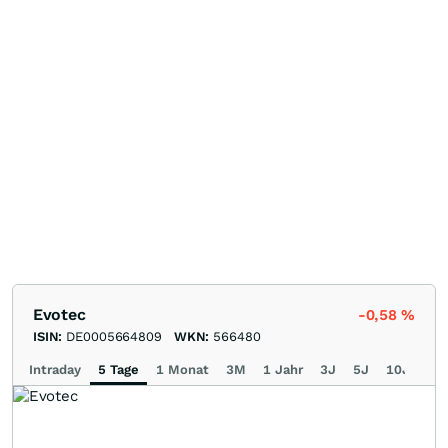
Evotec
-0,58
%
ISIN:
DE0005664809
WKN:
566480
Intraday
5 Tage
1 Monat
3M
1 Jahr
3J
5J
10J
Ma