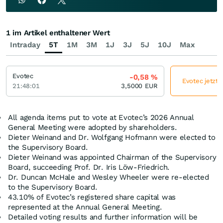
1 im Artikel enthaltener Wert
Intraday
5T
1M
3M
1J
3J
5J
10J
Max
Evotec
-0,58
%
Evotec jetzt 
21:48:01
3,5000
EUR
All agenda items put to vote at Evotec’s 2026 Annual
General Meeting were adopted by shareholders.
Dieter Weinand and Dr. Wolfgang Hofmann were elected to
the Supervisory Board.
Dieter Weinand was appointed Chairman of the Supervisory
Board, succeeding Prof. Dr. Iris Löw‑Friedrich.
Dr. Duncan McHale and Wesley Wheeler were re‑elected
to the Supervisory Board.
43.10% of Evotec’s registered share capital was
represented at the Annual General Meeting.
Detailed voting results and further information will be