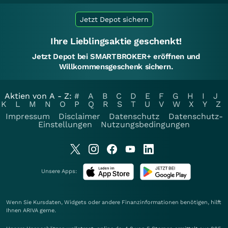
Jetzt Depot sichern
Ihre Lieblingsaktie geschenkt!
Jetzt Depot bei SMARTBROKER+ eröffnen und
Willkommensgeschenk sichern.
Aktien von A - Z:
#
A
B
C
D
E
F
G
H
I
J
K
L
M
N
O
P
Q
R
S
T
U
V
W
X
Y
Z
Impressum
Disclaimer
Datenschutz
Datenschutz-
Einstellungen
Nutzungsbedingungen
Unsere Apps:
Wenn Sie Kursdaten, Widgets oder andere Finanzinformationen benötigen, hilft
Ihnen
ARIVA
gerne.