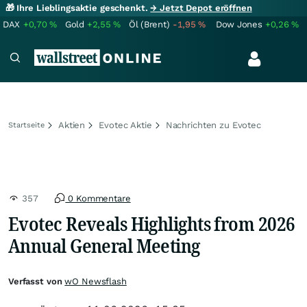
🎁 Ihre Lieblingsaktie geschenkt.
→ Jetzt Depot eröffnen
DAX
+0,70
%
Gold
+2,55
%
Öl (Brent)
-1,95
%
Dow Jones
+0,26
%
Aktien
Evotec Aktie
Nachrichten zu Evotec
Startseite
357
0 Kommentare
Evotec Reveals Highlights from 2026
Annual General Meeting
Verfasst von
wO Newsflash