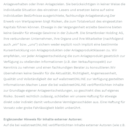
Anlageverhalten oder ihren Anlagezielen. Sie berücksichtigen in keiner Weise die
individuelle Situation des einzelnen Lesers und ersetzen keine auf seine
individuellen Bedürfnisse ausgerichtete, fachkundige Anlageberatung.Der
Erwerb von Wertpapieren birgt Risiken, die zum Totalverlust des eingesetzten
Kapitals führen können. Etwaige in der Vergangenheit erzielte Gewinne bieten
keine Gewähr für etwaige Gewinne in der Zukunft. Die Smartbroker Holding AG,
ihre verbundenen Unternehmen, ihre Organe und ihre Mitarbeiter (nachfolgend
auch „wir“ bzw. „uns“) sichern weder explizit noch implizit eine bestimmte
Kursentwicklung von Anlageprodukten oder Anlageproduktklassen zu. Wir
empfehlen, vor jeder Anlageentscheidung die zum Anlageprodukt gesetzlich zur
Verfügung zu stellenden Informationen (z.B. den Verkaufsprospekt) zur
Kenntnis zu nehmen und einen fachkundigen Berater zu konsultieren.Wir
übernehmen keine Gewähr für die Aktualität, Richtigkeit, Angemessenheit,
Qualität und Vollständigkeit der auf wallstreetONLINE zur Verfügung gestellten
Informationen.Machen Leser die bei wallstreetONLINE veröffentlichten Inhalte
zur Grundlage eigener Anlageentscheidungen, so geschieht dies auf eigenes
Risiko. Soweit rechtlich zulässig, schließen wir unsere Haftung für etwaige
direkt oder indirekt damit verbundene Vermögensschäden aus. Eine Haftung für
Vorsatz oder grobe Fahrlässigkeit bleibt unberührt.
Ergänzender Hinweis für Inhalte externer Autoren:
Auf die bei wallstreetONLINE veröffentlichten Inhalte externer Autoren (wie z.B.