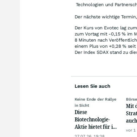
Technologien und Partnersch
Der nächste wichtige Termin
Der Kurs von Evotec lag zum
zum Vortag mit -0,15
%
im M
8 Minuten nach Veröffentlich
einem Plus von +0,28
%
seit
Der Index SDAX stand zu die
Lesen Sie auch
Keine Ende der Rallye
Börse
Mit 
in Sicht
Diese
Stra
Biotechnologie-
auch
Aktie bietet für ihr
zuve
vor 1
Geld so viel wie
unte
27.07.26, 19:28