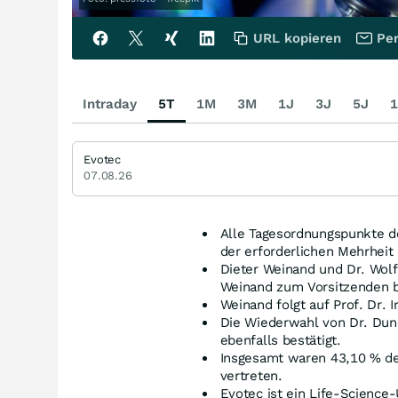
URL kopieren
Per
Intraday
5T
1M
3M
1J
3J
5J
1
Evotec
07.08.26
Alle Tagesordnungspunkte 
der erforderlichen Mehrheit
Dieter Weinand und Dr. Wol
Weinand zum Vorsitzenden 
Weinand folgt auf Prof. Dr. 
Die Wiederwahl von Dr. Dun
ebenfalls bestätigt.
Insgesamt waren 43,10 % de
vertreten.
Evotec ist ein Life-Science