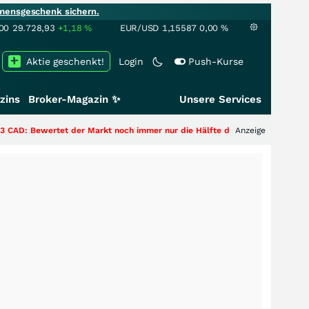
mensgeschenk sichern.
00
29.728,93
+1,18
%
EUR/USD
1,15587
0,00
%
Aktie geschenkt!
Login
Push-Kurse
zins
Broker-Magazin ✨
Unsere Services
der Markt noch immer nur die Hälfte der Story?
+++
Anzeige