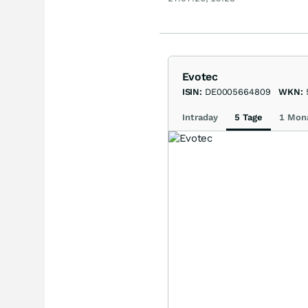
kaum eine zweite!
Akti
Evotec
ISIN:
DE0005664809
WKN:
Intraday
5 Tage
1 Mon