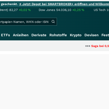
ie geschenkt.
→ Jetzt Depot bei SMARTBROKER+ eröffnen und Willkom
Brent)
82,27
+0,02
%
Dow Jones
54.036,10
+0,25
%
US Tech 1
ETFs
Anleihen
Derivate
Rohstoffe
Krypto
Devisen
Fest
+++
Saga bei 0,53 CAD: Bewertet 