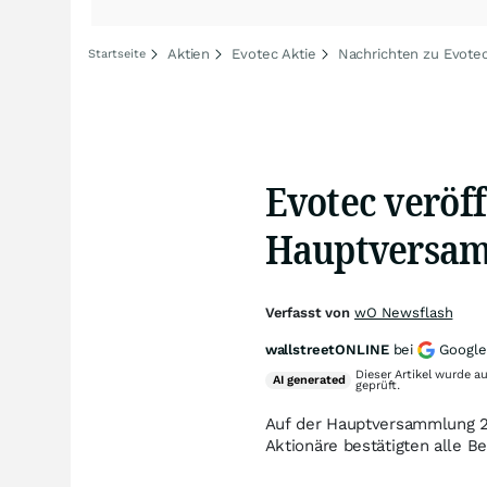
Aktien
Evotec Aktie
Nachrichten zu Evote
Startseite
Evotec veröff
Hauptversam
Verfasst von
wO Newsflash
wallstreetONLINE
bei
Google
Dieser Artikel wurde a
AI
generated
geprüft.
Auf der Hauptversammlung 2
Aktionäre bestätigten alle B