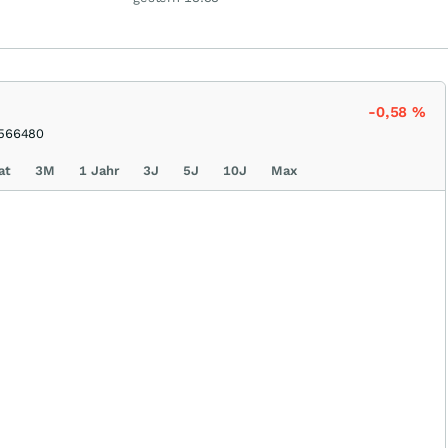
en!
-0,58
%
566480
at
3M
1 Jahr
3J
5J
10J
Max