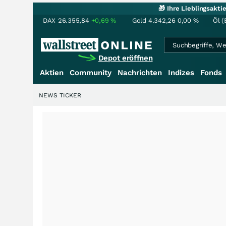
🎁 Ihre Lieblingsakt
DAX
26.355,84
+0,69
%
Gold
4.342,26
0,00
%
Öl (
Depot eröffnen
Aktien
Community
Nachrichten
Indizes
Fonds
NEWS TICKER