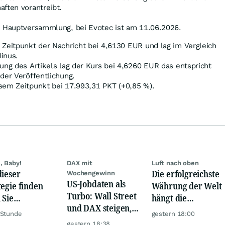
aften vorantreibt.
, Hauptversammlung, bei Evotec ist am 11.06.2026.
 Zeitpunkt der Nachricht bei 4,6130
EUR
und lag im Vergleich
inus.
ung des Artikels lag der Kurs bei 4,6260
EUR
das entspricht
 der Veröffentlichung.
sem Zeitpunkt bei 17.993,31
PKT
(+0,85
%
).
, Baby!
DAX mit
Luft nach oben
dieser
Die erfolgreichste
Wochengewinn
US-Jobdaten als
tegie finden
Währung der Welt
Turbo: Wall Street
 Sie
hängt die
und DAX steigen,
rlässig
Konkurrenz ab
 Stunde
gestern 18:00
Gold glänzt
rbewertete
gestern 18:38