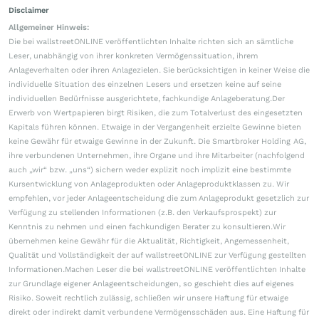
Disclaimer
Allgemeiner Hinweis:
Die bei wallstreetONLINE veröffentlichten Inhalte richten sich an sämtliche
Leser, unabhängig von ihrer konkreten Vermögenssituation, ihrem
Anlageverhalten oder ihren Anlagezielen. Sie berücksichtigen in keiner Weise die
individuelle Situation des einzelnen Lesers und ersetzen keine auf seine
individuellen Bedürfnisse ausgerichtete, fachkundige Anlageberatung.Der
Erwerb von Wertpapieren birgt Risiken, die zum Totalverlust des eingesetzten
Kapitals führen können. Etwaige in der Vergangenheit erzielte Gewinne bieten
keine Gewähr für etwaige Gewinne in der Zukunft. Die Smartbroker Holding AG,
ihre verbundenen Unternehmen, ihre Organe und ihre Mitarbeiter (nachfolgend
auch „wir“ bzw. „uns“) sichern weder explizit noch implizit eine bestimmte
Kursentwicklung von Anlageprodukten oder Anlageproduktklassen zu. Wir
empfehlen, vor jeder Anlageentscheidung die zum Anlageprodukt gesetzlich zur
Verfügung zu stellenden Informationen (z.B. den Verkaufsprospekt) zur
Kenntnis zu nehmen und einen fachkundigen Berater zu konsultieren.Wir
übernehmen keine Gewähr für die Aktualität, Richtigkeit, Angemessenheit,
Qualität und Vollständigkeit der auf wallstreetONLINE zur Verfügung gestellten
Informationen.Machen Leser die bei wallstreetONLINE veröffentlichten Inhalte
zur Grundlage eigener Anlageentscheidungen, so geschieht dies auf eigenes
Risiko. Soweit rechtlich zulässig, schließen wir unsere Haftung für etwaige
direkt oder indirekt damit verbundene Vermögensschäden aus. Eine Haftung für