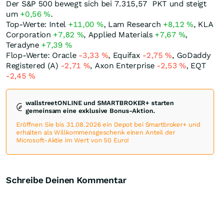
Der S&P 500 bewegt sich bei 7.315,57
PKT
und steigt
um
+0,56
%
.
Top-Werte: Intel
+11,00
%
, Lam Research
+8,12
%
, KLA
Corporation
+7,82
%
, Applied Materials
+7,67
%
,
Teradyne
+7,39
%
Flop-Werte: Oracle
-3,33
%
, Equifax
-2,75
%
, GoDaddy
Registered (A)
-2,71
%
, Axon Enterprise
-2,53
%
, EQT
-2,45
%
wallstreetONLINE und SMARTBROKER+ starten
gemeinsam eine exklusive Bonus-Aktion.
Eröffnen Sie bis 31.08.2026 ein Depot bei Smartbroker+ und
erhalten als Willkommensgeschenk einen Anteil der
Microsoft-Aktie im Wert von 50 Euro!
Schreibe Deinen Kommentar