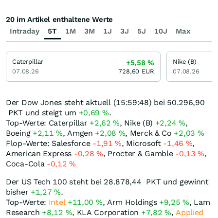
20 im Artikel enthaltene Werte
Intraday
5T
1M
3M
1J
3J
5J
10J
Max
Caterpillar
Nike (B)
+5,58
%
07.08.26
728,60
EUR
07.08.26
Der Dow Jones steht aktuell (15:59:48) bei 50.296,90
PKT
und steigt um
+0,69
%
.
Top-Werte: Caterpillar
+2,62
%
, Nike (B)
+2,24
%
,
Boeing
+2,11
%
, Amgen
+2,08
%
, Merck & Co
+2,03
%
Flop-Werte: Salesforce
-1,91
%
, Microsoft
-1,46
%
,
American Express
-0,28
%
, Procter & Gamble
-0,13
%
,
Coca-Cola
-0,12
%
Der US Tech 100 steht bei 28.878,44
PKT
und gewinnt
bisher
+1,27
%
.
Top-Werte:
Intel
+11,00
%
, Arm Holdings
+9,25
%
, Lam
Research
+8,12
%
, KLA Corporation
+7,82
%
,
Applied