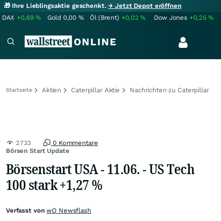
🎁 Ihre Lieblingsaktie geschenkt.
→ Jetzt Depot eröffnen
DAX
+0,69
%
Gold
0,00
%
Öl (Brent)
+0,02
%
Dow Jones
+0,25
%
Aktien
Caterpillar Aktie
Nachrichten zu Caterpillar
Startseite
2733
0 Kommentare
Börsen Start Update
Börsenstart USA - 11.06. - US Tech
100 stark +1,27 %
Verfasst von
wO Newsflash