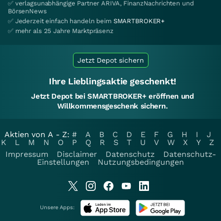
✅ verlagsunabhängige Partner ARIVA, FinanzNachrichten und
BörsenNews
✅ Jederzeit einfach handeln beim
SMARTBROKER+
✅ mehr als 25 Jahre Marktpräsenz
Jetzt Depot sichern
Ihre Lieblingsaktie geschenkt!
Jetzt Depot bei SMARTBROKER+ eröffnen und
Willkommensgeschenk sichern.
Aktien von A - Z:
#
A
B
C
D
E
F
G
H
I
J
K
L
M
N
O
P
Q
R
S
T
U
V
W
X
Y
Z
Impressum
Disclaimer
Datenschutz
Datenschutz-
Einstellungen
Nutzungsbedingungen
Unsere Apps: