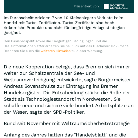
Präsentiert von
Im Durchschnitt erleiden 7 von 10 Kleinanlegern Verluste beim
Handel mit Turbo-Zertifikaten. Turbo-Zertifikate sind hoch
risikoreiche Produkte und nicht für langfristige Anlagestrategien
geeignet.
Den Basisprospekt sowie die Endgültigen Bedingungen und die
Basisinformationsblätter erhalten Sie bei Klick auf das Disclaimer Dokument.
Beachten Sie auch die
weiteren Hinweise
zu dieser Werbung.
Die neue Kooperation belege, dass Bremen sich immer
weiter zur Schaltzentrale der See- und
Weltraumverteidigung entwickele, sagte Bürgermeister
Andreas Bovenschulte zur Eintragung ins Bremer
Handelsregister. Die Entscheidung stärke die Rolle der
Stadt als Technologiestandort im Nordwesten. Sie
schaffe neue und sichere viele hundert Arbeitsplätze an
der Weser, sagte der SPD-Politiker.
Bund seit November mit Weltraumsicherheitsstrategie
Anfang des Jahres hatten das "Handelsblatt" und die