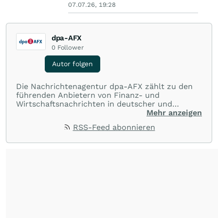
07.07.26, 19:28
dpa-AFX
0
Follower
Autor folgen
Die Nachrichtenagentur dpa-AFX zählt zu den
führenden Anbietern von Finanz- und
Wirtschaftsnachrichten in deutscher und
englischer Sprache. Gestützt auf ein
Mehr anzeigen
internationales Agentur-Netzwerk berichtet
RSS-Feed abonnieren
dpa-AFX unabhängig, zuverlässig und schnell
von allen wichtigen Finanzstandorten der Welt.
Die Nutzung der Inhalte in Form eines RSS-
Feeds ist ausschließlich für private und nicht
kommerzielle Internetangebote zulässig. Eine
dauerhafte Archivierung der dpa-AFX-
Nachrichten auf diesen Seiten ist nicht zulässig.
Alle Rechte bleiben vorbehalten. (dpa-AFX)