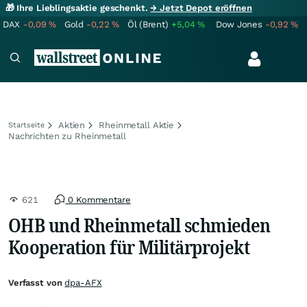
🎁 Ihre Lieblingsaktie geschenkt.
→ Jetzt Depot eröffnen
DAX
-0,09
%
Gold
-0,22
%
Öl (Brent)
+5,04
%
Dow Jones
-0,92
%
Aktien
Rheinmetall Aktie
Startseite
Nachrichten zu Rheinmetall
621
0 Kommentare
OHB und Rheinmetall schmieden
Kooperation für Militärprojekt
Verfasst von
dpa-AFX