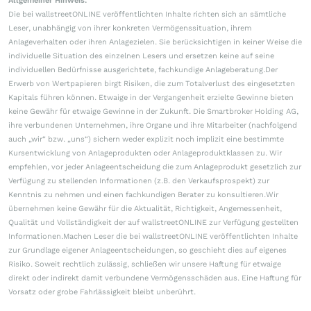
Allgemeiner Hinweis:
Die bei wallstreetONLINE veröffentlichten Inhalte richten sich an sämtliche
Leser, unabhängig von ihrer konkreten Vermögenssituation, ihrem
Anlageverhalten oder ihren Anlagezielen. Sie berücksichtigen in keiner Weise die
individuelle Situation des einzelnen Lesers und ersetzen keine auf seine
individuellen Bedürfnisse ausgerichtete, fachkundige Anlageberatung.Der
Erwerb von Wertpapieren birgt Risiken, die zum Totalverlust des eingesetzten
Kapitals führen können. Etwaige in der Vergangenheit erzielte Gewinne bieten
keine Gewähr für etwaige Gewinne in der Zukunft. Die Smartbroker Holding AG,
ihre verbundenen Unternehmen, ihre Organe und ihre Mitarbeiter (nachfolgend
auch „wir“ bzw. „uns“) sichern weder explizit noch implizit eine bestimmte
Kursentwicklung von Anlageprodukten oder Anlageproduktklassen zu. Wir
empfehlen, vor jeder Anlageentscheidung die zum Anlageprodukt gesetzlich zur
Verfügung zu stellenden Informationen (z.B. den Verkaufsprospekt) zur
Kenntnis zu nehmen und einen fachkundigen Berater zu konsultieren.Wir
übernehmen keine Gewähr für die Aktualität, Richtigkeit, Angemessenheit,
Qualität und Vollständigkeit der auf wallstreetONLINE zur Verfügung gestellten
Informationen.Machen Leser die bei wallstreetONLINE veröffentlichten Inhalte
zur Grundlage eigener Anlageentscheidungen, so geschieht dies auf eigenes
Risiko. Soweit rechtlich zulässig, schließen wir unsere Haftung für etwaige
direkt oder indirekt damit verbundene Vermögensschäden aus. Eine Haftung für
Vorsatz oder grobe Fahrlässigkeit bleibt unberührt.