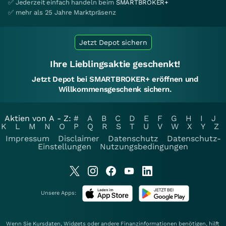
✅ Jederzeit einfach handeln beim
SMARTBROKER+
✅ mehr als 25 Jahre Marktpräsenz
Jetzt Depot sichern
Ihre Lieblingsaktie geschenkt!
Jetzt Depot bei SMARTBROKER+ eröffnen und
Willkommensgeschenk sichern.
Aktien von A - Z:
#
A
B
C
D
E
F
G
H
I
J
K
L
M
N
O
P
Q
R
S
T
U
V
W
X
Y
Z
Impressum
Disclaimer
Datenschutz
Datenschutz-
Einstellungen
Nutzungsbedingungen
Unsere Apps:
Wenn Sie Kursdaten, Widgets oder andere Finanzinformationen benötigen, hilft