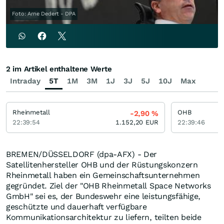
Foto: Arne Dedert - DPA
2 im Artikel enthaltene Werte
Intraday
5T
1M
3M
1J
3J
5J
10J
Max
Rheinmetall
OHB
-2,90
%
22:39:54
1.152,20
EUR
22:39:46
BREMEN/DÜSSELDORF (dpa-AFX) - Der
Satellitenhersteller OHB und der Rüstungskonzern
Rheinmetall haben ein Gemeinschaftsunternehmen
gegründet. Ziel der "OHB Rheinmetall Space Networks
GmbH" sei es, der Bundeswehr eine leistungsfähige,
geschützte und dauerhaft verfügbare
Kommunikationsarchitektur zu liefern, teilten beide