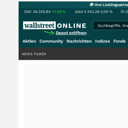
🎁 Ihre Lieblingsakt
DAX
26.355,84
+0,69
%
Gold
4.342,26
0,00
%
Öl (
Depot eröffnen
Aktien
Community
Nachrichten
Indizes
Fonds
NEWS TICKER