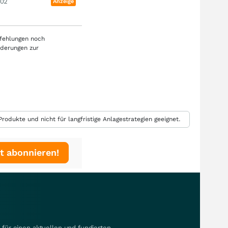
:02
Anzeige
pfehlungen noch
rderungen zur
rodukte und nicht für langfristige Anlagestrategien geeignet.
t abonnieren!
für einen aktuellen und fundierten