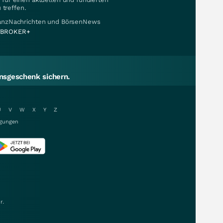
 treffen.
nanzNachrichten und BörsenNews
BROKER+
sgeschenk sichern.
U
V
W
X
Y
Z
gungen
r.