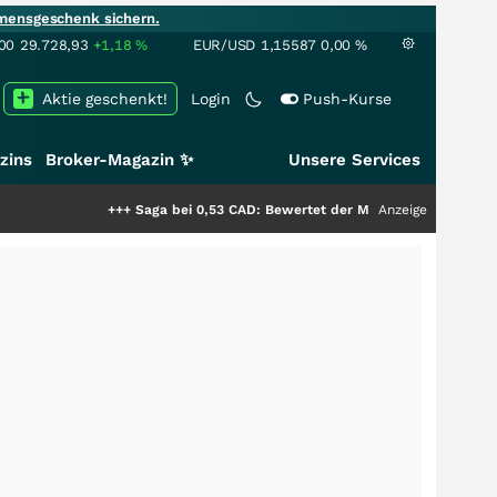
mensgeschenk sichern.
00
29.728,93
+1,18
%
EUR/USD
1,15587
0,00
%
Aktie geschenkt!
Login
Push-Kurse
zins
Broker-Magazin ✨
Unsere Services
+++
Saga bei 0,53 CAD: Bewertet der Markt noch immer nur die Hälf
Anzeige