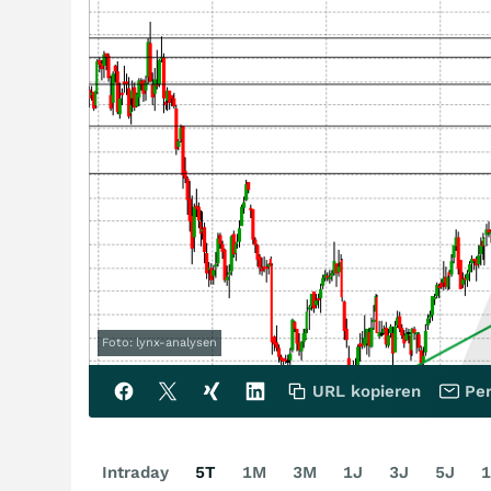
Foto: lynx-analysen
URL kopieren
Per
Intraday
5T
1M
3M
1J
3J
5J
1