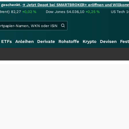
ie geschenkt.
→ Jetzt Depot bei SMARTBROKER+ eröffnen und Willkom
Brent)
82,27
+0,02
%
Dow Jones
54.036,10
+0,25
%
US Tech 1
ETFs
Anleihen
Derivate
Rohstoffe
Krypto
Devisen
Fest