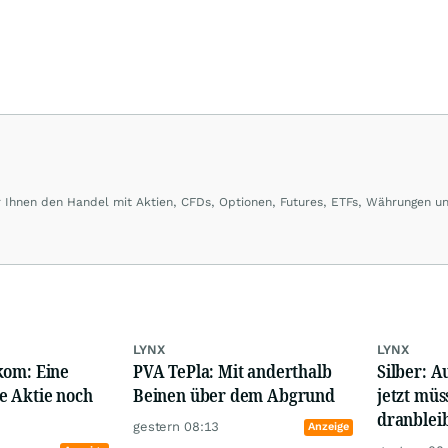
er Ihnen den Handel mit Aktien, CFDs, Optionen, Futures, ETFs, Währungen u
ber LYNX handeln Sie an über 100 Börsenplätzen in 20 Ländern und das zu
LYNX
LYNX
kom: Eine
PVA TePla: Mit anderthalb
Silber: A
e Aktie noch
Beinen über dem Abgrund
jetzt müs
dranblei
gestern 08:13
Anzeige