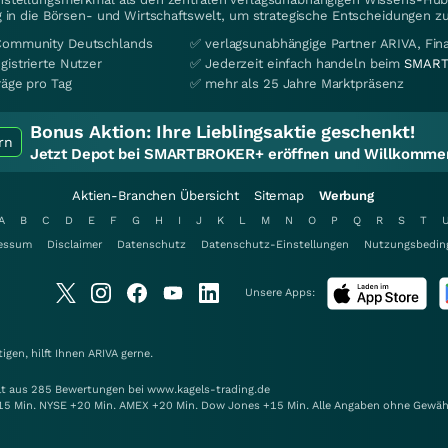
 in die Börsen- und Wirtschaftswelt, um strategische Entscheidungen zu
Community Deutschlands
✅ verlagsunabhängige Partner ARIVA, Fi
gistrierte Nutzer
✅ Jederzeit einfach handeln beim
SMART
räge pro Tag
✅ mehr als 25 Jahre Marktpräsenz
Bonus Aktion:
Ihre Lieblingsaktie geschenkt!
rn
Jetzt Depot bei SMARTBROKER+ eröffnen und Willkommen
Aktien-Branchen Übersicht
Sitemap
Werbung
A
B
C
D
E
F
G
H
I
J
K
L
M
N
O
P
Q
R
S
T
essum
Disclaimer
Datenschutz
Datenschutz-Einstellungen
Nutzungsbedin
Unsere Apps:
gen, hilft Ihnen
ARIVA
gerne.
elt aus 285 Bewertungen bei www.kagels-trading.de
15 Min. NYSE +20 Min. AMEX +20 Min. Dow Jones +15 Min. Alle Angaben ohne Gewäh