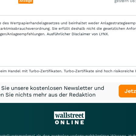
gestern 08
Anzeige
nne des Wertpapierhandelsgesetzes und beinhaltet weder Anlagestrategieem
ktmissbrauchsverordnung. Sie erfüllt deshalb nicht die gesetzlichen Anfo
ungen/Anlageempfehlungen.
Ausführlicher Disclaimer von LYNX.
eim Handel mit Turbo-Zertifikaten. Turbo-Zertifikate sind hoch risikoreiche P
 Sie unsere kostenlosen Newsletter und
Jetz
n Sie nichts mehr aus der Redaktion
instellungsmerkmal als den zentralen verlagsunabhängigen Wissens-Hub 