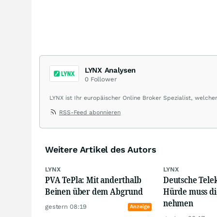
LYNX Analysen
0
Follower
LYNX ist Ihr europäischer Online Broker Spezialist, welch
Optionsscheinen aus einer Handelsplattform ermöglicht. Ü
RSS-Feed abonnieren
ausnahmslos günstigen Konditionen.
Weitere Artikel des Autors
LYNX
LYNX
PVA TePla: Mit anderthalb
Deutsche Tele
Beinen über dem Abgrund
Hürde muss di
nehmen
gestern 08:19
Anzeige