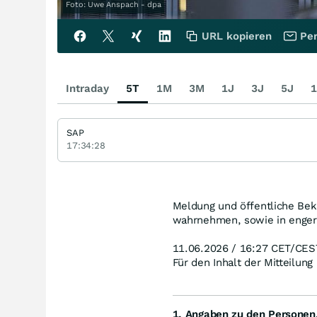
Foto: Uwe Anspach - dpa
URL kopieren
Per
Intraday
5T
1M
3M
1J
3J
5J
1
SAP
17:34:28
Meldung und öffentliche Bek
wahrnehmen, sowie in enger
11.06.2026 / 16:27 CET/CES
Für den Inhalt der Mitteilung
1. Angaben zu den Personen