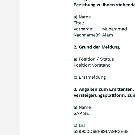
Beziehung zu ihnen stehend
a) Name
Titel:
Vorname:
Muhammad
Nachname(n):
Alam
2. Grund der Meldung
a) Position / Status
Position:
Vorstand
b) Erstmeldung
3. Angaben zum Emittenten, 
Versteigerungsplattform, zum
a) Name
SAP SE
b) LEI
529900D6BF99LW9R2E68