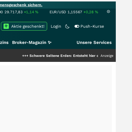
mensgeschenk sichern.
00
29.717,83
+1,14
%
EUR/USD
1,15567
+0,28
%
Aktie geschenkt!
Login
Push-Kurse
zins
Broker-Magazin ✨
Unsere Services
+++
Schwere Seltene Erden: Entsteht hier die nächste Milliardenstory?
Anzeige
+++