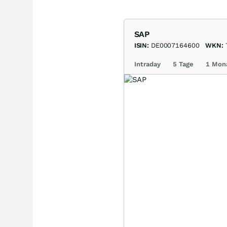
SAP
ISIN:
DE0007164600
WKN:
Intraday
5 Tage
1 Mon