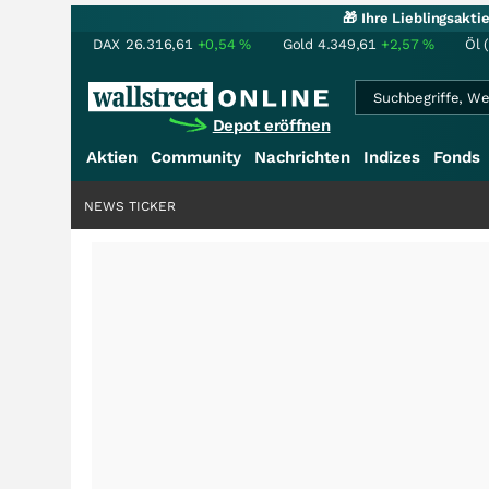
🎁 Ihre Lieblingsakt
DAX
26.316,61
+0,54
%
Gold
4.349,61
+2,57
%
Öl 
Depot eröffnen
Aktien
Community
Nachrichten
Indizes
Fonds
NEWS TICKER