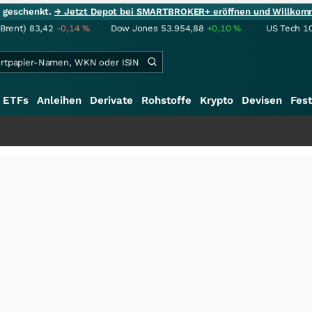
ie geschenkt.
→ Jetzt Depot bei SMARTBROKER+ eröffnen und Willkom
(Brent)
83,42
-0,14
%
Dow Jones
53.954,88
+0,10
%
US Tech 1
ETFs
Anleihen
Derivate
Rohstoffe
Krypto
Devisen
Fest