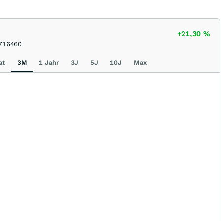
+21,30
%
716460
at
3M
1 Jahr
3J
5J
10J
Max