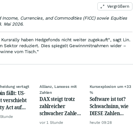
Vergrößern
 Income, Currencies, and Commodities (FICC) sowie Equities
. Mai 2026.
n Kursrally haben Hedgefonds nicht weiter zugekauft“, sagt Lin.
m Sektor reduziert. Dies spiegelt Gewinnmitnahmen wider –
ewinne vom Tisch.“
heidung vertagt
Allianz, Lanxess mit
Kursexplosion um +33
in fällt: US-
Zahlen
%
DAX steigt trotz
Software ist tot?
t verschiebt
zahlreicher
Schwachsinn, wie
ity Act auf
schwacher Zahlen,
DIESE Zahlen
tember
 Stunde
Gold und Öl teurer
zeigen!
vor 1 Stunde
heute 09:28