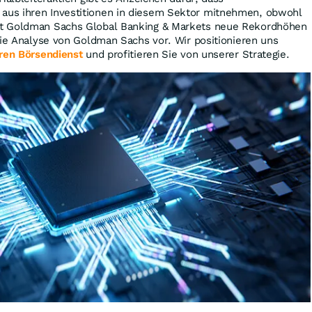
us ihren Investitionen in diesem Sektor mitnehmen, obwohl
t Goldman Sachs Global Banking & Markets neue Rekordhöhen
die Analyse von Goldman Sachs vor. Wir positionieren uns
ren Börsendienst
und profitieren Sie von unserer Strategie.