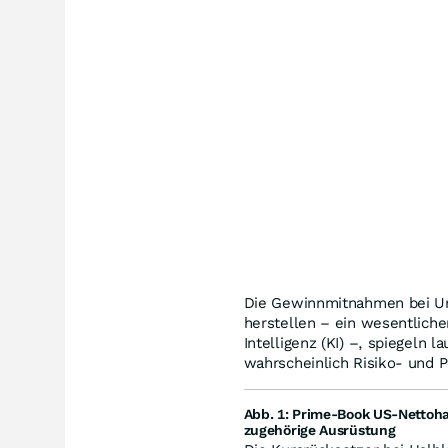
Die Gewinnmitnahmen bei Un
herstellen – ein wesentliche
Intelligenz (KI) –, spiegeln l
wahrscheinlich Risiko- und 
Abb. 1: Prime-Book US-Nettoh
zugehörige Ausrüstung