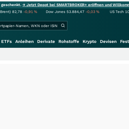
ie geschenkt.
→ Jetzt Depot bei SMARTBROKER+ eröffnen und Willkom
(Brent)
82,78
-0,91
%
Dow Jones
53.884,47
-0,03
%
US Tech 1
ETFs
Anleihen
Derivate
Rohstoffe
Krypto
Devisen
Fest