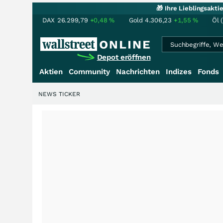
🎁 Ihre Lieblingsakt
DAX
26.299,79
+0,48
%
Gold
4.306,23
+1,55
%
Öl 
Depot eröffnen
Aktien
Community
Nachrichten
Indizes
Fonds
NEWS TICKER