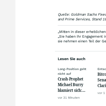
Quelle: Goldman Sachs Fixed
and Prime Services, Stand 18
„Mitten in dieser erhebliche
„Sie haben ihr Engagement i
sie nehmen einen Teil der G
Lesen Sie auch
Long-Position geht
Entsc
Bitco
nicht auf
Crash-Prophet
Sena
Michael Burry
Clar
blamiert sich:
Sep
vor 1
Diese Wette taugt
vor 31 Minuten
wirklich gar nichts