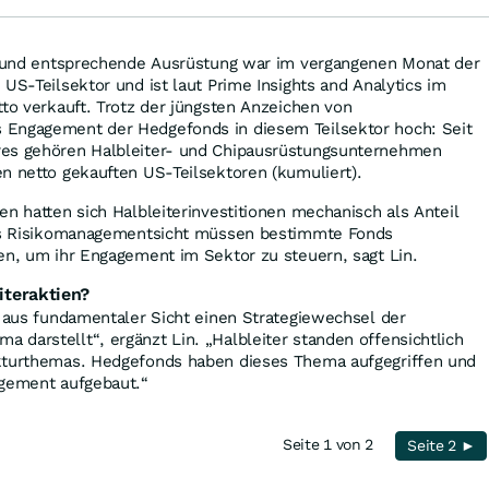
er und entsprechende Ausrüstung war im vergangenen Monat der
US-Teilsektor und ist laut Prime Insights and Analytics im
tto verkauft. Trotz der jüngsten Anzeichen von
 Engagement der Hedgefonds in diesem Teilsektor hoch: Seit
res gehören Halbleiter- und Chipausrüstungsunternehmen
n netto gekauften US-Teilsektoren (kumuliert).
en hatten sich Halbleiterinvestitionen mechanisch als Anteil
Aus Risikomanagementsicht müssen bestimmte Fonds
en, um ihr Engagement im Sektor zu steuern, sagt Lin.
iteraktien?
s aus fundamentaler Sicht einen Strategiewechsel der
darstellt“, ergänzt Lin. „Halbleiter standen offensichtlich
kturthemas. Hedgefonds haben dieses Thema aufgegriffen und
agement aufgebaut.“
Seite 1 von 2
Seite 2 ►