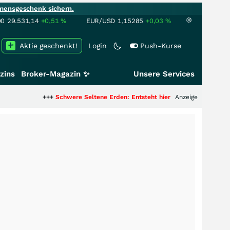
mensgeschenk sichern.
00
29.531,14
+0,51
%
EUR/USD
1,15285
+0,03
%
Aktie geschenkt!
Login
Push-Kurse
zins
Broker-Magazin ✨
Unsere Services
+++
Schwere Seltene Erden: Entsteht hier die nächste Milliardenstory?
Anzeige
+++