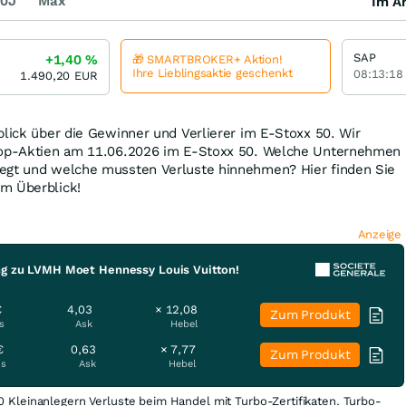
0J
Max
Im Ar
SAP
+1,40
%
🎁 SMARTBROKER+ Aktion!
Ihre Lieblingsaktie geschenkt
08:13:18
1.490,20
EUR
blick über die Gewinner und Verlierer im E-Stoxx 50. Wir
Flop-Aktien am 11.06.2026 im E-Stoxx 50. Welche Unternehmen
egt und welche mussten Verluste hinnehmen? Hier finden Sie
m Überblick!
Anzeige
ng zu LVMH Moet Hennessy Louis Vuitton!
€
4,03
× 12,08
Zum Produkt
s
Ask
Hebel
€
0,63
× 7,77
Zum Produkt
is
Ask
Hebel
0 Kleinanlegern Verluste beim Handel mit Turbo-Zertifikaten. Turbo-