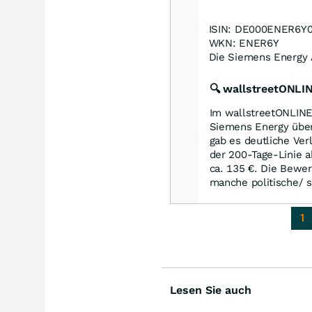
ISIN: DE000ENER6Y
WKN: ENER6Y
Die Siemens Energy 
🔍 wallstreetONL
Im wallstreetONLINE
Siemens Energy überw
gab es deutliche Verl
der 200-Tage-Linie a
ca. 135 €. Die Bewer
manche politische/ s
1
Lesen Sie auch