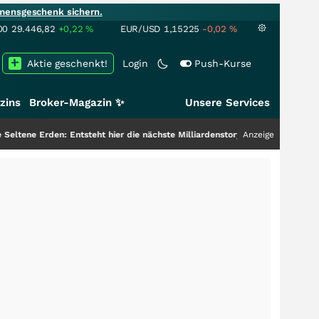
mensgeschenk sichern.
00
29.446,82
+0,22
%
EUR/USD
1,15225
-0,02
%
Aktie geschenkt!
Login
Push-Kurse
zins
Broker-Magazin ✨
Unsere Services
steht hier die nächste Milliardenstory?
+++
Anzeige