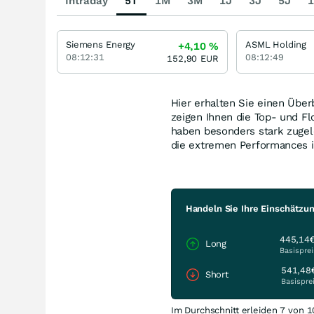
Intraday
5T
1M
3M
1J
3J
5J
1
Siemens Energy
ASML Holding
+4,10
%
08:12:31
08:12:49
152,90
EUR
Hier erhalten Sie einen Über
zeigen Ihnen die Top- und 
haben besonders stark zugel
die extremen Performances i
Handeln Sie Ihre Einschätzu
445,14
Long
Basisprei
541,48
Short
Basispre
Im Durchschnitt erleiden 7 von 1