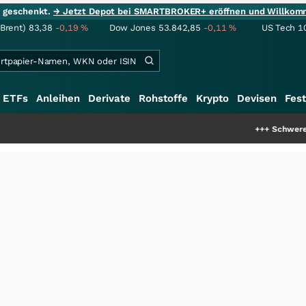
ie geschenkt.
→ Jetzt Depot bei SMARTBROKER+ eröffnen und Willkom
(Brent)
83,38
-0,19
%
Dow Jones
53.842,85
-0,11
%
US Tech 1
ETFs
Anleihen
Derivate
Rohstoffe
Krypto
Devisen
Fest
+++
Schwere Seltene Erden: Ent