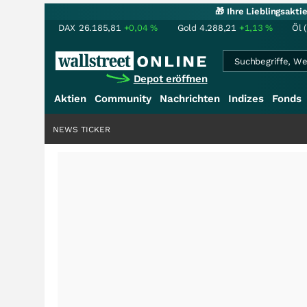
🎁 Ihre Lieblingsakt
DAX
26.185,81
+0,04
%
Gold
4.288,21
+1,13
%
Öl 
Depot eröffnen
Aktien
Community
Nachrichten
Indizes
Fonds
NEWS TICKER