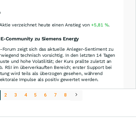
0
Aktie verzeichnet heute einen Anstieg von
+5,81
%
.
INE-Community zu Siemens Energy
-Forum zeigt sich das aktuelle Anleger-Sentiment zu
iegend technisch vorsichtig. In den letzten 14 Tagen
uste und hohe Volatilität; der Kurs prallte zuletzt an
b. RSI im überverkauften Bereich; erster Support bei
tung wird teils als überzogen gesehen, während
ektorale Impulse als positiv gewertet werden.
2
3
4
5
6
7
8