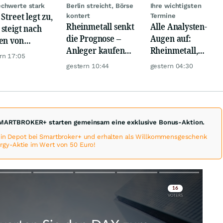
chwerte stark
Berlin streicht, Börse
Ihre wichtigsten
Street legt zu,
kontert
Termine
Rheinmetall senkt
Alle Analysten-
steigt nach
die Prognose –
Augen auf:
en von
Anleger kaufen
Rheinmetall,
kom, Henkel
rn 17:05
den Schock weg
Deutsche Telekom,
gestern 10:44
gestern 04:30
Siemens, Airbnb &
Lyft
MARTBROKER+ starten gemeinsam eine exklusive Bonus-Aktion.
 ein Depot bei Smartbroker+ und erhalten als Willkommensgeschenk
rgy-Aktie im Wert von 50 Euro!
Skip