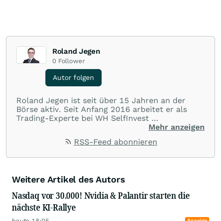
Roland Jegen
0
Follower
Autor folgen
Roland Jegen ist seit über 15 Jahren an der
Börse aktiv. Seit Anfang 2016 arbeitet er als
Trading-Experte bei WH SelfInvest
Mehr anzeigen
​Neben der klassischen Chartanalyse gehören
RSS-Feed abonnieren
Auction Market Theory und Volume/ Market
Profile sowie automatisierte Handelssysteme zu
seinen Steckenpferden. Er veröffentlicht
regelmäßig technische Analysen zu US-Aktien
Weitere Artikel des Autors
für den Neobroker
Freestoxx
.
Nasdaq vor 30.000! Nvidia & Palantir starten die
nächste KI-Rallye
heute 18:05
Anzeige