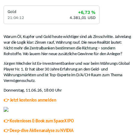
Gold
+6,73
%
21:04:12
4.381,01
USD
Warum Öl, Kupfer und Gold heute wichtiger sind als Zinsschritte. Jahrelang
war die Logik klar: Zinsen rauf, Währung rauf. Die neue Realität lautet:
Nicht mehr die Zentralbanken bestimmen die Richtung – sondern
Rohstoffe. Wo lauern hier neue zusätzliche Gewinne für den Anleger?
Jürgen Wechsler ist Ex-Investmentbanker und war beim Währungs Global
Player Nr. 1. Er hat über 30 Jahre Erfahrung an den Geld- und
Währungsmärkten und ist Top-Experte im D/A/CH-Raum zum Thema
Vermögensschutz.
Donnerstag, 11.06.26, 18:00 Uhr
👉 Jetzt kostenlos anmelden
👉 Kostenloses E-Book zum SpaceX IPO
👉 Deep-dive Aktienanalyse zu NVIDIA