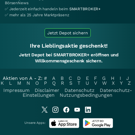
BörsenNews
✅ Jederzeit einfach handeln beim
SMARTBROKER+
✅ mehr als 25 Jahre Marktpräsenz
Jetzt Depot sichern
Ihre Lieblingsaktie geschenkt!
Jetzt Depot bei SMARTBROKER+ eröffnen und
Willkommensgeschenk sichern.
Aktien von A - Z:
#
A
B
C
D
E
F
G
H
I
J
K
L
M
N
O
P
Q
R
S
T
U
V
W
X
Y
Z
Impressum
Disclaimer
Datenschutz
Datenschutz-
Einstellungen
Nutzungsbedingungen
Unsere Apps: