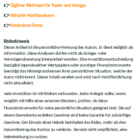
👉
Tägliche Webinare für Trader und Anleger
👉
Aktuelle Marktanalysen
👉
Kostenlose Demo
Risikohinweis
Dieser Artikel ist die persönliche Meinung des Autors. Er dient lediglich als
Information. Diese Analysen dürfen nicht als Anlage- oder
Vermögensberatung interpretiert werden. Eine Investitionsentscheidung
bezüglich irgendwelcher Wertpapiere oder sonstiger Finanzinstrumente
benötigt das Hintergrundwissen Ihrer persönlichen Situation, welche der
Autor nicht kennt. Dieser Inhalt veraltet und wird nach Veröffentlichung
nicht aktualisiert.
Jede Investition ist mit Risiken verbunden. Jeder Anleger sollte, wenn
möglich mit Hilfe eines externen Beraters, prüfen, ob diese
Finanzinstrumente für seine persönliche Situation geeignet sind. Die auf
einem Demokonto erzielten Gewinne sind keine Garantie für zukünftige
Gewinne. Der Einsatz eines Hebels beinhaltet das Risiko, mehr als den
Gesamtbetrag des Kontos zu verlieren. Sie sind nicht verpflichtet, eine
Hebelwirkung zu nutzen.