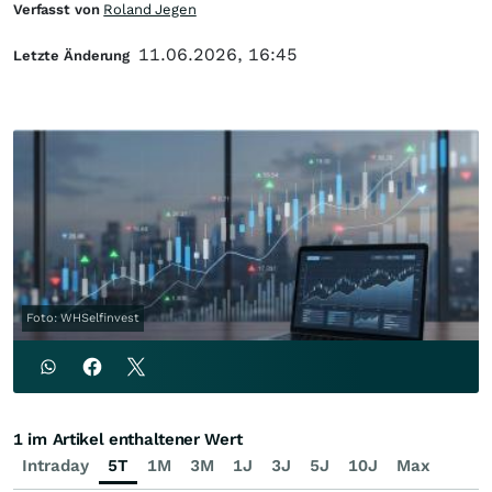
Verfasst von
Roland Jegen
11.06.2026, 16:45
Letzte Änderung
Foto: WHSelfinvest
1 im Artikel enthaltener Wert
Intraday
5T
1M
3M
1J
3J
5J
10J
Max