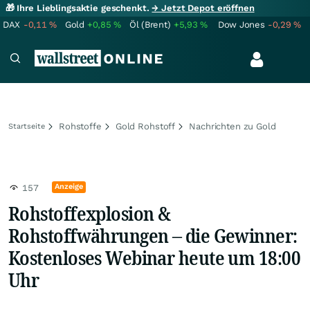
🎁 Ihre Lieblingsaktie geschenkt.
→ Jetzt Depot eröffnen
DAX
-0,11
%
Gold
+0,85
%
Öl (Brent)
+5,93
%
Dow Jones
-0,29
%
Rohstoffe
Gold Rohstoff
Nachrichten zu Gold
Startseite
Anzeige
157
Rohstoffexplosion &
Rohstoffwährungen – die Gewinner:
Kostenloses Webinar heute um 18:00
Uhr