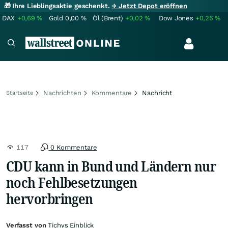
🎁 Ihre Lieblingsaktie geschenkt.
→ Jetzt Depot eröffnen
DAX
+0,69
%
Gold
0,00
%
Öl (Brent)
+0,02
%
Dow Jones
+0,25
%
Nachrichten
Kommentare
Nachricht
Startseite
117
0 Kommentare
CDU kann in Bund und Ländern nur
noch Fehlbesetzungen
hervorbringen
Verfasst von
Tichys Einblick