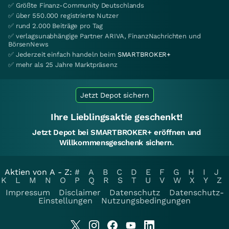
✅ Größte Finanz-Community Deutschlands
✅ über 550.000 registrierte Nutzer
✅ rund 2.000 Beiträge pro Tag
✅ verlagsunabhängige Partner ARIVA, FinanzNachrichten und
BörsenNews
✅ Jederzeit einfach handeln beim
SMARTBROKER+
✅ mehr als 25 Jahre Marktpräsenz
Jetzt Depot sichern
Ihre Lieblingsaktie geschenkt!
Jetzt Depot bei SMARTBROKER+ eröffnen und
Willkommensgeschenk sichern.
Aktien von A - Z:
#
A
B
C
D
E
F
G
H
I
J
K
L
M
N
O
P
Q
R
S
T
U
V
W
X
Y
Z
Impressum
Disclaimer
Datenschutz
Datenschutz-
Einstellungen
Nutzungsbedingungen