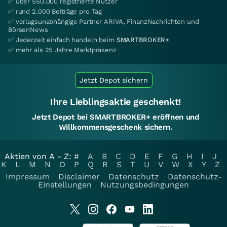
✅ über 550.000 registrierte Nutzer
✅ rund 2.000 Beiträge pro Tag
✅ verlagsunabhängige Partner ARIVA, FinanzNachrichten und
BörsenNews
✅ Jederzeit einfach handeln beim
SMARTBROKER+
✅ mehr als 25 Jahre Marktpräsenz
Jetzt Depot sichern
Ihre Lieblingsaktie geschenkt!
Jetzt Depot bei SMARTBROKER+ eröffnen und
Willkommensgeschenk sichern.
Aktien von A - Z:
#
A
B
C
D
E
F
G
H
I
J
K
L
M
N
O
P
Q
R
S
T
U
V
W
X
Y
Z
Impressum
Disclaimer
Datenschutz
Datenschutz-
Einstellungen
Nutzungsbedingungen