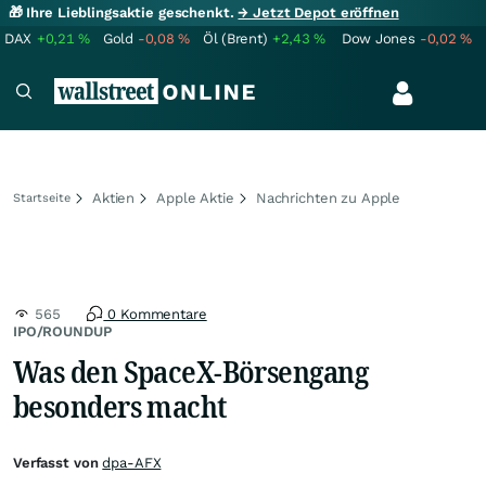
🎁 Ihre Lieblingsaktie geschenkt.
→ Jetzt Depot eröffnen
DAX
+0,21
%
Gold
-0,08
%
Öl (Brent)
+2,43
%
Dow Jones
-0,02
%
Aktien
Apple Aktie
Nachrichten zu Apple
Startseite
565
0 Kommentare
IPO/ROUNDUP
Was den SpaceX-Börsengang
besonders macht
Verfasst von
dpa-AFX