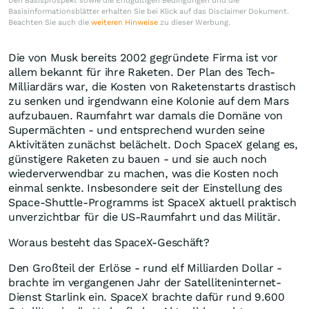
Den Basisprospekt sowie die Endgültigen Bedingungen und die
Basisinformationsblätter erhalten Sie bei Klick auf das Disclaimer Dokument.
Beachten Sie auch die
weiteren Hinweise
zu dieser Werbung.
Die von Musk bereits 2002 gegründete Firma ist vor
allem bekannt für ihre Raketen. Der Plan des Tech-
Milliardärs war, die Kosten von Raketenstarts drastisch
zu senken und irgendwann eine Kolonie auf dem Mars
aufzubauen. Raumfahrt war damals die Domäne von
Supermächten - und entsprechend wurden seine
Aktivitäten zunächst belächelt. Doch SpaceX gelang es,
günstigere Raketen zu bauen - und sie auch noch
wiederverwendbar zu machen, was die Kosten noch
einmal senkte. Insbesondere seit der Einstellung des
Space-Shuttle-Programms ist SpaceX aktuell praktisch
unverzichtbar für die US-Raumfahrt und das Militär.
Woraus besteht das SpaceX-Geschäft?
Den Großteil der Erlöse - rund elf Milliarden Dollar -
brachte im vergangenen Jahr der Satelliteninternet-
Dienst Starlink ein. SpaceX brachte dafür rund 9.600