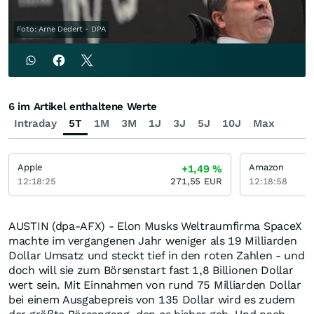
Foto: Arne Dedert - DPA
6 im Artikel enthaltene Werte
Intraday
5T
1M
3M
1J
3J
5J
10J
Max
Apple
Amazon
+1,49
%
12:18:25
271,55
EUR
12:18:58
AUSTIN (dpa-AFX) - Elon Musks Weltraumfirma SpaceX
machte im vergangenen Jahr weniger als 19 Milliarden
Dollar Umsatz und steckt tief in den roten Zahlen - und
doch will sie zum Börsenstart fast 1,8 Billionen Dollar
wert sein. Mit Einnahmen von rund 75 Milliarden Dollar
bei einem Ausgabepreis von 135 Dollar wird es zudem