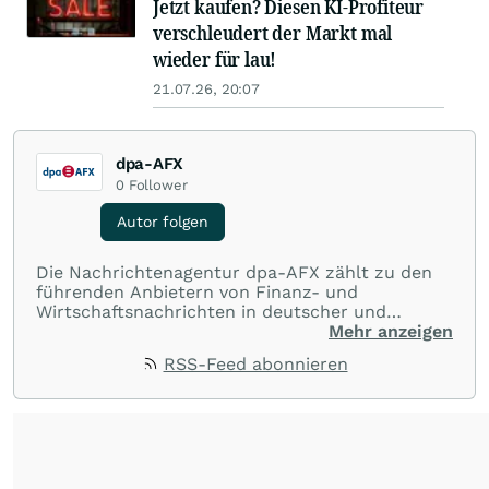
Jetzt kaufen? Diesen KI-Profiteur
verschleudert der Markt mal
wieder für lau!
21.07.26, 20:07
dpa-AFX
0
Follower
Autor folgen
Die Nachrichtenagentur dpa-AFX zählt zu den
führenden Anbietern von Finanz- und
Wirtschaftsnachrichten in deutscher und
englischer Sprache. Gestützt auf ein
Mehr anzeigen
internationales Agentur-Netzwerk berichtet
RSS-Feed abonnieren
dpa-AFX unabhängig, zuverlässig und schnell
von allen wichtigen Finanzstandorten der Welt.
Die Nutzung der Inhalte in Form eines RSS-
Feeds ist ausschließlich für private und nicht
kommerzielle Internetangebote zulässig. Eine
dauerhafte Archivierung der dpa-AFX-