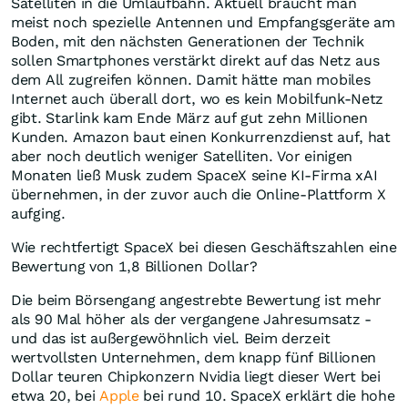
Satelliten in die Umlaufbahn. Aktuell braucht man
meist noch spezielle Antennen und Empfangsgeräte am
Boden, mit den nächsten Generationen der Technik
sollen Smartphones verstärkt direkt auf das Netz aus
dem All zugreifen können. Damit hätte man mobiles
Internet auch überall dort, wo es kein Mobilfunk-Netz
gibt. Starlink kam Ende März auf gut zehn Millionen
Kunden. Amazon baut einen Konkurrenzdienst auf, hat
aber noch deutlich weniger Satelliten. Vor einigen
Monaten ließ Musk zudem SpaceX seine KI-Firma xAI
übernehmen, in der zuvor auch die Online-Plattform X
aufging.
Wie rechtfertigt SpaceX bei diesen Geschäftszahlen eine
Bewertung von 1,8 Billionen Dollar?
Die beim Börsengang angestrebte Bewertung ist mehr
als 90 Mal höher als der vergangene Jahresumsatz -
und das ist außergewöhnlich viel. Beim derzeit
wertvollsten Unternehmen, dem knapp fünf Billionen
Dollar teuren Chipkonzern Nvidia liegt dieser Wert bei
etwa 20, bei
Apple
bei rund 10. SpaceX erklärt die hohe