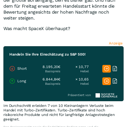
der größte Börsengang, den es bisher gab. Und nach
dem für Freitag erwarteten Handelsstart könnte die
Bewertung angesichts der hohen Nachfrage noch
weiter steigen.
Was macht SpaceX überhaupt?
Anzeige
Handeln Sie Ihre Einschätzung zu S&P 500!
8.195,20€
× 10,77
Short
Basispreis
Hebel
6.844,84€
× 10,65
Long
Basispreis
Hebel
Präsentiert von
Im Durchschnitt erleiden 7 von 10 Kleinanlegern Verluste beim
Handel mit Turbo-Zertifikaten. Turbo-Zertifikate sind hoch
risikoreiche Produkte und nicht für langfristige Anlagestrategien
geeignet.