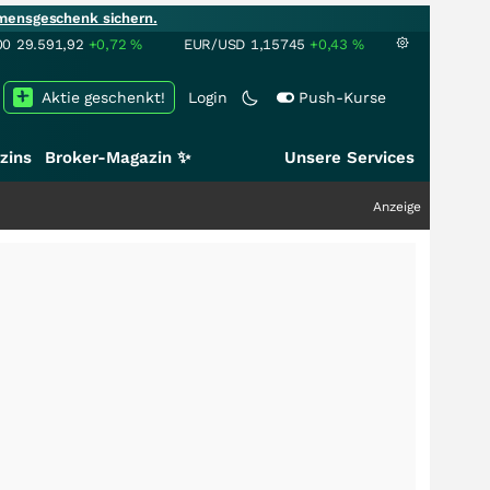
mensgeschenk sichern.
00
29.591,92
+0,72
%
EUR/USD
1,15745
+0,43
%
Aktie geschenkt!
Login
Push-Kurse
zins
Broker-Magazin ✨
Unsere Services
Anzeige