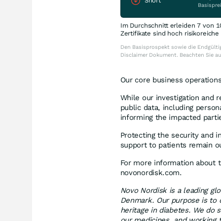
Short
Basispre
Im Durchschnitt erleiden 7 von 1
Zertifikate sind hoch risikoreich
Den Basisprospekt sowie die Endgültig
Disclaimer Dokument. Beachten Sie a
Our core business operations
While our investigation and 
public data, including person
informing the impacted parti
Protecting the security and i
support to patients remain ou
For more information about th
novonordisk.com.
Novo Nordisk is a leading g
Denmark. Our purpose is to d
heritage in diabetes. We do 
our medicines, and working 