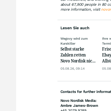
about 67,900 people in 80 co
more information, visit
novo
Lesen Sie auch
Wegovy wird zum
Ihre 
Kurskiller
Term
Selbst starke
Fris
Zahlen retten
Ebay,
Novo Nordisk nicht
Allst
mehr
Novo
05.08.26, 09:14
05.08
Disn
Contacts for further informa
Novo Nordisk Media:
Ambre James-Brown
+45 3079 9289