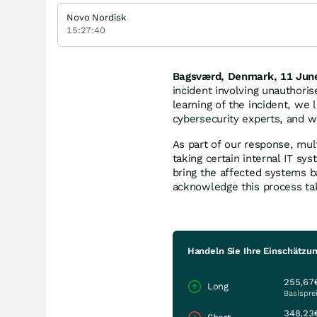
Novo Nordisk
15:27:40
Bagsværd, Denmark, 11 Jun
incident involving unauthori
learning of the incident, we 
cybersecurity experts, and we
As part of our response, mul
taking certain internal IT sy
bring the affected systems b
acknowledge this process ta
Handeln Sie Ihre Einschätzu
255,67
Long
Basispre
348,23