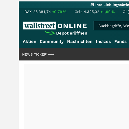
🎁 Ihre Lieblingsakt
DAX
26.381,74
+0,79
%
Gold
4.325,02
+1,99
%
Öl 
Depot eröffnen
Aktien
Community
Nachrichten
Indizes
Fonds
iardenstory?
+++
NEWS TICKER