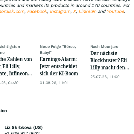
untries and markets its products in around 170 countries. For
nordisk.com
,
Facebook
,
Instagram
,
X
,
LinkedIn
and
YouTube
.
wichtigsten
Neue Folge "Börse,
Nach Mounjaro
Der nächste
ine
Baby!"
che Zahlen von
Earnings-Alarm:
Blockbuster? Eli
 Eli Lilly,
Jetzt entscheidet
Lilly macht den
ate, Infineon,
sich der KI-Boom
Weg für 2027 frei
25.07.26, 11:00
 Nordisk,
.26, 04:30
01.08.26, 11:01
ey
tion
Liz Skrbkova (US)
+1 609 917 0632