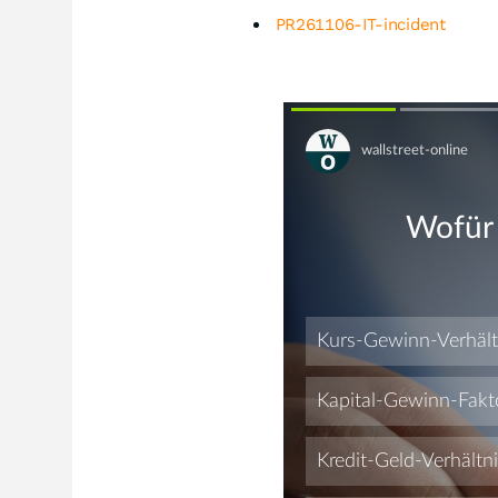
PR261106-IT-incident