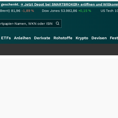
ie geschenkt.
→ Jetzt Depot bei SMARTBROKER+ eröffnen und Willkom
(Brent)
81,96
-1,89
%
Dow Jones
53.982,86
+0,15
%
US Tech 1
ETFs
Anleihen
Derivate
Rohstoffe
Krypto
Devisen
Fest