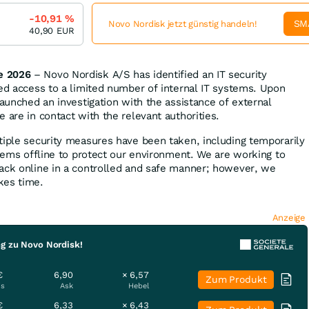
-10,91
%
SM
Novo Nordisk jetzt günstig handeln!
40,90
EUR
e 2026
– Novo Nordisk A/S has identified an IT security
sed access to a limited number of internal IT systems. Upon
launched an investigation with the assistance of external
 are in contact with the relevant authorities.
tiple security measures have been taken, including temporarily
stems offline to protect our environment. We are working to
ack online in a controlled and safe manner; however, we
kes time.
Anzeige
ng zu Novo Nordisk!
€
6,90
× 6,57
Zum Produkt
is
Ask
Hebel
€
6,33
× 6,43