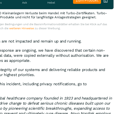
Zum Produkt
is
Ask
Hebel
0 Kleinanlegern Verluste beim Handel mit Turbo-Zertifikaten. Turbo-
e Produkte und nicht für langfristige Anlagestrategien geeignet.
en Bedingungen und die Basisinformationsblätter erhalten Sie bei Klick auf das
uch die
weiteren Hinweise
zu dieser Werbung.
 are not impacted and remain up and running.
response are ongoing, we have discovered that certain non-
al data, were copied externally without authorisation. We are
es as appropriate.
ntegrity of our systems and delivering reliable products and
r highest priorities.
is incident, including privacy notifications, go to
lobal healthcare company founded in 1923 and headquartered in
rive change to defeat serious chronic diseases built upon our
so by pioneering scientific breakthroughs, expanding access to
to prevent and ultimately cure disease. Novo Nordisk employs