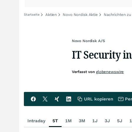
Aktien
Novo Nordisk Aktie
Nachrichten zu
Startseite
Novo Nordisk A/S
IT Security i
Verfasst von
globenewswire
URL kopieren
Per
Intraday
5T
1M
3M
1J
3J
5J
1