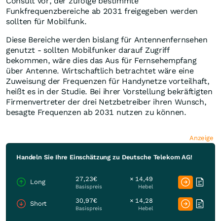
Consult vor, der zufolge bestimmte
Funkfrequenzbereiche ab 2031 freigegeben werden
sollten für Mobilfunk.
Diese Bereiche werden bislang für Antennenfernsehen
genutzt - sollten Mobilfunker darauf Zugriff
bekommen, wäre dies das Aus für Fernsehempfang
über Antenne. Wirtschaftlich betrachtet wäre eine
Zuweisung der Frequenzen für Handynetze vorteilhaft,
heißt es in der Studie. Bei ihrer Vorstellung bekräftigten
Firmenvertreter der drei Netzbetreiber ihren Wunsch,
besagte Frequenzen ab 2031 nutzen zu können.
Anzeige
Handeln Sie Ihre Einschätzung zu Deutsche Telekom AG!
27,23€
× 14,49
Long
Basispreis
Hebel
30,97€
× 14,28
Short
Basispreis
Hebel