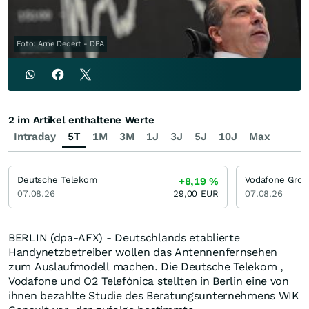
Foto: Arne Dedert - DPA
2 im Artikel enthaltene Werte
Intraday
5T
1M
3M
1J
3J
5J
10J
Max
Deutsche Telekom
Vodafone Grou
+8,19
%
07.08.26
29,00
EUR
07.08.26
BERLIN (dpa-AFX) - Deutschlands etablierte
Handynetzbetreiber wollen das Antennenfernsehen
zum Auslaufmodell machen. Die Deutsche Telekom ,
Vodafone und O2 Telefónica stellten in Berlin eine von
ihnen bezahlte Studie des Beratungsunternehmens WIK