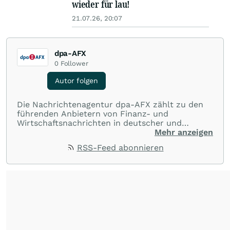
wieder für lau!
21.07.26, 20:07
dpa-AFX
0
Follower
Autor folgen
Die Nachrichtenagentur dpa-AFX zählt zu den
führenden Anbietern von Finanz- und
Wirtschaftsnachrichten in deutscher und
englischer Sprache. Gestützt auf ein
Mehr anzeigen
internationales Agentur-Netzwerk berichtet
RSS-Feed abonnieren
dpa-AFX unabhängig, zuverlässig und schnell
von allen wichtigen Finanzstandorten der Welt.
Die Nutzung der Inhalte in Form eines RSS-
Feeds ist ausschließlich für private und nicht
kommerzielle Internetangebote zulässig. Eine
dauerhafte Archivierung der dpa-AFX-
Nachrichten auf diesen Seiten ist nicht zulässig.
Alle Rechte bleiben vorbehalten. (dpa-AFX)