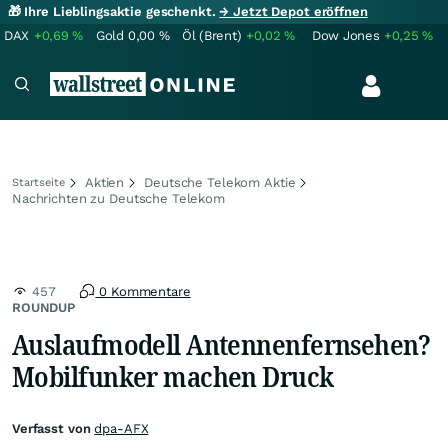
🎁 Ihre Lieblingsaktie geschenkt.
→ Jetzt Depot eröffnen
DAX
+0,69
%
Gold
0,00
%
Öl (Brent)
+0,02
%
Dow Jones
+0,25
%
Aktien
Deutsche Telekom Aktie
Startseite
Nachrichten zu Deutsche Telekom
457
0 Kommentare
ROUNDUP
Auslaufmodell Antennenfernsehen?
Mobilfunker machen Druck
Verfasst von
dpa-AFX