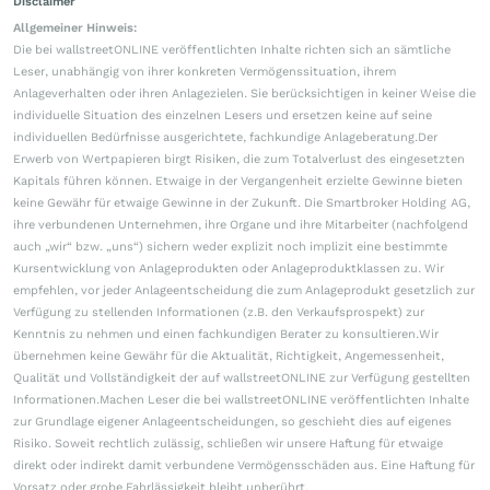
Disclaimer
Allgemeiner Hinweis:
Die bei wallstreetONLINE veröffentlichten Inhalte richten sich an sämtliche
Leser, unabhängig von ihrer konkreten Vermögenssituation, ihrem
Anlageverhalten oder ihren Anlagezielen. Sie berücksichtigen in keiner Weise die
individuelle Situation des einzelnen Lesers und ersetzen keine auf seine
individuellen Bedürfnisse ausgerichtete, fachkundige Anlageberatung.Der
Erwerb von Wertpapieren birgt Risiken, die zum Totalverlust des eingesetzten
Kapitals führen können. Etwaige in der Vergangenheit erzielte Gewinne bieten
keine Gewähr für etwaige Gewinne in der Zukunft. Die Smartbroker Holding AG,
ihre verbundenen Unternehmen, ihre Organe und ihre Mitarbeiter (nachfolgend
auch „wir“ bzw. „uns“) sichern weder explizit noch implizit eine bestimmte
Kursentwicklung von Anlageprodukten oder Anlageproduktklassen zu. Wir
empfehlen, vor jeder Anlageentscheidung die zum Anlageprodukt gesetzlich zur
Verfügung zu stellenden Informationen (z.B. den Verkaufsprospekt) zur
Kenntnis zu nehmen und einen fachkundigen Berater zu konsultieren.Wir
übernehmen keine Gewähr für die Aktualität, Richtigkeit, Angemessenheit,
Qualität und Vollständigkeit der auf wallstreetONLINE zur Verfügung gestellten
Informationen.Machen Leser die bei wallstreetONLINE veröffentlichten Inhalte
zur Grundlage eigener Anlageentscheidungen, so geschieht dies auf eigenes
Risiko. Soweit rechtlich zulässig, schließen wir unsere Haftung für etwaige
direkt oder indirekt damit verbundene Vermögensschäden aus. Eine Haftung für
Vorsatz oder grobe Fahrlässigkeit bleibt unberührt.