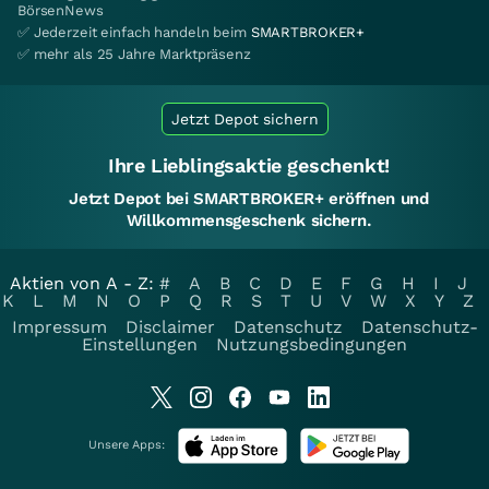
BörsenNews
✅ Jederzeit einfach handeln beim
SMARTBROKER+
✅ mehr als 25 Jahre Marktpräsenz
Jetzt Depot sichern
Ihre Lieblingsaktie geschenkt!
Jetzt Depot bei SMARTBROKER+ eröffnen und
Willkommensgeschenk sichern.
Aktien von A - Z:
#
A
B
C
D
E
F
G
H
I
J
K
L
M
N
O
P
Q
R
S
T
U
V
W
X
Y
Z
Impressum
Disclaimer
Datenschutz
Datenschutz-
Einstellungen
Nutzungsbedingungen
Unsere Apps: