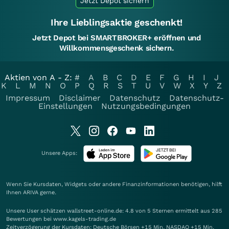
Jetzt Depot sichern
Ihre Lieblingsaktie geschenkt!
Jetzt Depot bei SMARTBROKER+ eröffnen und
Willkommensgeschenk sichern.
Aktien von A - Z:
#
A
B
C
D
E
F
G
H
I
J
K
L
M
N
O
P
Q
R
S
T
U
V
W
X
Y
Z
Impressum
Disclaimer
Datenschutz
Datenschutz-
Einstellungen
Nutzungsbedingungen
Unsere Apps:
Wenn Sie Kursdaten, Widgets oder andere Finanzinformationen benötigen, hilft
Ihnen
ARIVA
gerne.
Unsere User schätzen wallstreet-online.de: 4.8 von 5 Sternen ermittelt aus 285
Bewertungen bei www.kagels-trading.de
Zeitverzögerung der Kursdaten: Deutsche Börsen +15 Min. NASDAQ +15 Min.