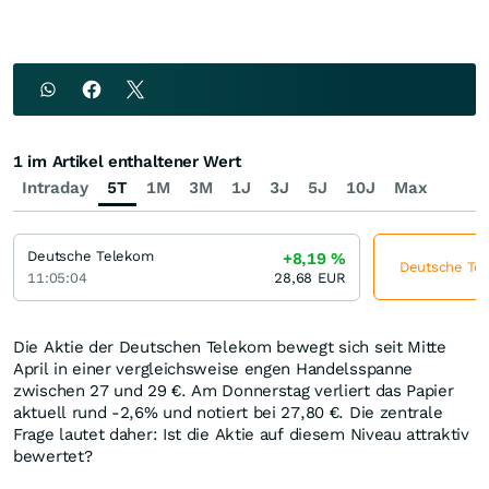
1 im Artikel enthaltener Wert
Intraday
5T
1M
3M
1J
3J
5J
10J
Max
Deutsche Telekom
+8,19
%
Deutsche Tel
11:05:04
28,68
EUR
Die Aktie der Deutschen Telekom bewegt sich seit Mitte
April in einer vergleichsweise engen Handelsspanne
zwischen 27 und 29 €. Am Donnerstag verliert das Papier
aktuell rund -2,6% und notiert bei 27,80 €. Die zentrale
Frage lautet daher: Ist die Aktie auf diesem Niveau attraktiv
bewertet?