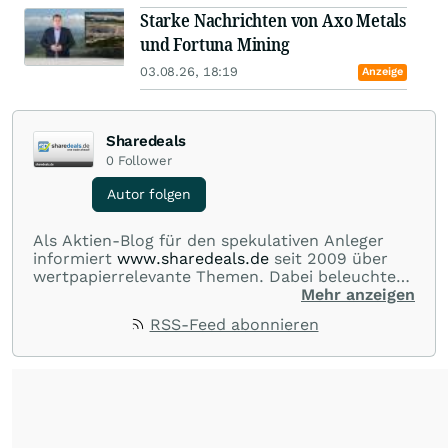
Starke Nachrichten von Axo Metals
und Fortuna Mining
03.08.26, 18:19
Anzeige
Sharedeals
0
Follower
Autor folgen
Als Aktien-Blog für den spekulativen Anleger
informiert
www.sharedeals.de
seit 2009 über
wertpapierrelevante Themen. Dabei beleuchtet
sharedeals.de insbesondere aktuelle
Mehr anzeigen
Marktgeschehnisse im Small- und Micro-Cap-
RSS-Feed abonnieren
Bereich."