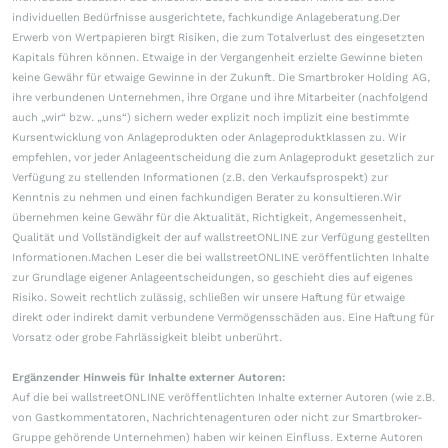
individuellen Bedürfnisse ausgerichtete, fachkundige Anlageberatung.Der
Erwerb von Wertpapieren birgt Risiken, die zum Totalverlust des eingesetzten
Kapitals führen können. Etwaige in der Vergangenheit erzielte Gewinne bieten
keine Gewähr für etwaige Gewinne in der Zukunft. Die Smartbroker Holding AG,
ihre verbundenen Unternehmen, ihre Organe und ihre Mitarbeiter (nachfolgend
auch „wir“ bzw. „uns“) sichern weder explizit noch implizit eine bestimmte
Kursentwicklung von Anlageprodukten oder Anlageproduktklassen zu. Wir
empfehlen, vor jeder Anlageentscheidung die zum Anlageprodukt gesetzlich zur
Verfügung zu stellenden Informationen (z.B. den Verkaufsprospekt) zur
Kenntnis zu nehmen und einen fachkundigen Berater zu konsultieren.Wir
übernehmen keine Gewähr für die Aktualität, Richtigkeit, Angemessenheit,
Qualität und Vollständigkeit der auf wallstreetONLINE zur Verfügung gestellten
Informationen.Machen Leser die bei wallstreetONLINE veröffentlichten Inhalte
zur Grundlage eigener Anlageentscheidungen, so geschieht dies auf eigenes
Risiko. Soweit rechtlich zulässig, schließen wir unsere Haftung für etwaige
direkt oder indirekt damit verbundene Vermögensschäden aus. Eine Haftung für
Vorsatz oder grobe Fahrlässigkeit bleibt unberührt.
Ergänzender Hinweis für Inhalte externer Autoren:
Auf die bei wallstreetONLINE veröffentlichten Inhalte externer Autoren (wie z.B.
von Gastkommentatoren, Nachrichtenagenturen oder nicht zur Smartbroker-
Gruppe gehörende Unternehmen) haben wir keinen Einfluss. Externe Autoren