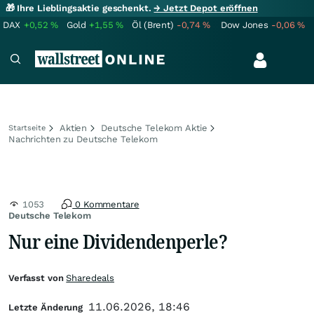
🎁 Ihre Lieblingsaktie geschenkt.
→ Jetzt Depot eröffnen
DAX
+0,52
%
Gold
+1,55
%
Öl (Brent)
-0,74
%
Dow Jones
-0,06
%
Aktien
Deutsche Telekom Aktie
Startseite
Nachrichten zu Deutsche Telekom
1053
0 Kommentare
Deutsche Telekom
Nur eine Dividendenperle?
Verfasst von
Sharedeals
11.06.2026, 18:46
Letzte Änderung