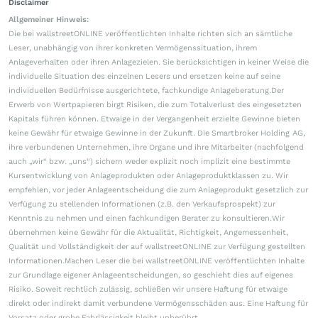
Disclaimer
Allgemeiner Hinweis:
Die bei wallstreetONLINE veröffentlichten Inhalte richten sich an sämtliche
Leser, unabhängig von ihrer konkreten Vermögenssituation, ihrem
Anlageverhalten oder ihren Anlagezielen. Sie berücksichtigen in keiner Weise die
individuelle Situation des einzelnen Lesers und ersetzen keine auf seine
individuellen Bedürfnisse ausgerichtete, fachkundige Anlageberatung.Der
Erwerb von Wertpapieren birgt Risiken, die zum Totalverlust des eingesetzten
Kapitals führen können. Etwaige in der Vergangenheit erzielte Gewinne bieten
keine Gewähr für etwaige Gewinne in der Zukunft. Die Smartbroker Holding AG,
ihre verbundenen Unternehmen, ihre Organe und ihre Mitarbeiter (nachfolgend
auch „wir“ bzw. „uns“) sichern weder explizit noch implizit eine bestimmte
Kursentwicklung von Anlageprodukten oder Anlageproduktklassen zu. Wir
empfehlen, vor jeder Anlageentscheidung die zum Anlageprodukt gesetzlich zur
Verfügung zu stellenden Informationen (z.B. den Verkaufsprospekt) zur
Kenntnis zu nehmen und einen fachkundigen Berater zu konsultieren.Wir
übernehmen keine Gewähr für die Aktualität, Richtigkeit, Angemessenheit,
Qualität und Vollständigkeit der auf wallstreetONLINE zur Verfügung gestellten
Informationen.Machen Leser die bei wallstreetONLINE veröffentlichten Inhalte
zur Grundlage eigener Anlageentscheidungen, so geschieht dies auf eigenes
Risiko. Soweit rechtlich zulässig, schließen wir unsere Haftung für etwaige
direkt oder indirekt damit verbundene Vermögensschäden aus. Eine Haftung für
Vorsatz oder grobe Fahrlässigkeit bleibt unberührt.