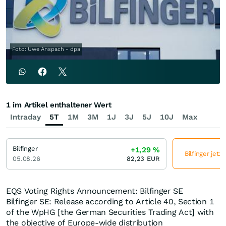
Foto: Uwe Anspach - dpa
1 im Artikel enthaltener Wert
Intraday
5T
1M
3M
1J
3J
5J
10J
Max
Bilfinger
+1,29
%
Bilfinger jetz
05.08.26
82,23
EUR
EQS Voting Rights Announcement: Bilfinger SE
Bilfinger SE: Release according to Article 40, Section 1
of the WpHG [the German Securities Trading Act] with
the objective of Europe-wide distribution