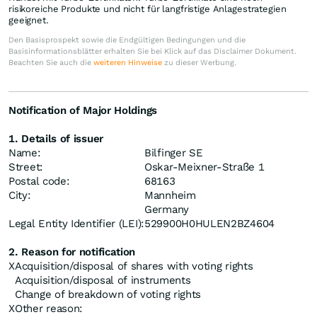
risikoreiche Produkte und nicht für langfristige Anlagestrategien
geeignet.
Den Basisprospekt sowie die Endgültigen Bedingungen und die
Basisinformationsblätter erhalten Sie bei Klick auf das Disclaimer Dokument.
Beachten Sie auch die
weiteren Hinweise
zu dieser Werbung.
Notification of Major Holdings
1. Details of issuer
Name:
Bilfinger SE
Street:
Oskar-Meixner-Straße 1
Postal code:
68163
City:
Mannheim
Germany
Legal Entity Identifier (LEI):
529900H0HULEN2BZ4604
2. Reason for notification
X
Acquisition/disposal of shares with voting rights
Acquisition/disposal of instruments
Change of breakdown of voting rights
X
Other reason: