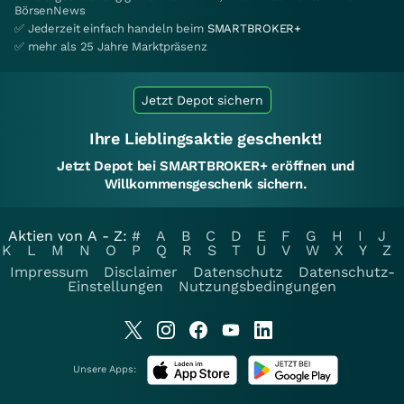
BörsenNews
✅ Jederzeit einfach handeln beim
SMARTBROKER+
✅ mehr als 25 Jahre Marktpräsenz
Jetzt Depot sichern
Ihre Lieblingsaktie geschenkt!
Jetzt Depot bei SMARTBROKER+ eröffnen und
Willkommensgeschenk sichern.
Aktien von A - Z:
#
A
B
C
D
E
F
G
H
I
J
K
L
M
N
O
P
Q
R
S
T
U
V
W
X
Y
Z
Impressum
Disclaimer
Datenschutz
Datenschutz-
Einstellungen
Nutzungsbedingungen
Unsere Apps: