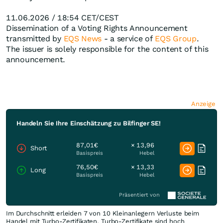
11.06.2026 / 18:54 CET/CEST
Dissemination of a Voting Rights Announcement
transmitted by
EQS News
- a service of
EQS Group
.
The issuer is solely responsible for the content of this
announcement.
Anzeige
Handeln Sie Ihre Einschätzung zu Bilfinger SE!
87,01€
× 13,96
Short
Basispreis
Hebel
76,50€
× 13,33
Long
Basispreis
Hebel
Präsentiert von
Im Durchschnitt erleiden 7 von 10 Kleinanlegern Verluste beim
Handel mit Turbo-Zertifikaten. Turbo-Zertifikate sind hoch