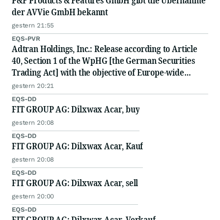
P&F Products & Features GmbH gibt die Übernahme
der AVVie GmbH bekannt
gestern 21:55
EQS-PVR
Adtran Holdings, Inc.: Release according to Article
40, Section 1 of the WpHG [the German Securities
Trading Act] with the objective of Europe-wide
distribution
gestern 20:21
EQS-DD
FIT GROUP AG: Dilxwax Acar, buy
gestern 20:08
EQS-DD
FIT GROUP AG: Dilxwax Acar, Kauf
gestern 20:08
EQS-DD
FIT GROUP AG: Dilxwax Acar, sell
gestern 20:00
EQS-DD
FIT GROUP AG: Dilxwax Acar, Verkauf