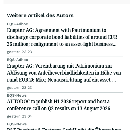
Weitere Artikel des Autors
EQS-Adhoc
Enapter AG: Agreement with Patrimonium to
discharge corporate bond liabilities of around EUR
26 million; realignment to an asset-light business
model; capital measure planned
gestern 23:23
EQS-Adhoc
Enapter AG: Vereinbarung mit Patrimonium zur
Ablösung von Anleiheverbindlichkeiten in Höhe von
rund EUR 26 Mio.; Neuausrichtung auf ein asset-
light-Geschäftsmodell; geplante Kapitalmaßnahme
gestern 23:23
EQS-News
AUTODOC to publish H1 2026 report and host a
conference call on Q2 results on 13 August 2026
gestern 23:04
EQS-News