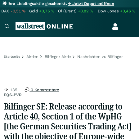
🎁 Ihre Lieblingsaktie geschenkt.
→ Jetzt Depot eröffnen
DAX
-0,51
%
Gold
+0,75
%
Öl (Brent)
+0,82
%
Dow Jones
+0,46
%
Aktien
Bilfinger Aktie
Nachrichten zu Bilfinger
Startseite
185
0 Kommentare
EQS-PVR
Bilfinger SE: Release according to
Article 40, Section 1 of the WpHG
[the German Securities Trading Act]
with the objective of Europe-wide