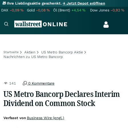
🎁 Ihre Lieblingsaktie geschenkt.
→ Jetzt Depot eröffnen
DAX
-0,09
%
Gold
-0,08
%
Öl (Brent)
+4,54
%
Dow Jones
-0,92
%
Aktien
US Metro Bancorp Aktie
Startseite
Nachrichten zu US Metro Bancorp
141
0 Kommentare
US Metro Bancorp Declares Interim
Dividend on Common Stock
Verfasst von
Business Wire (engl.)