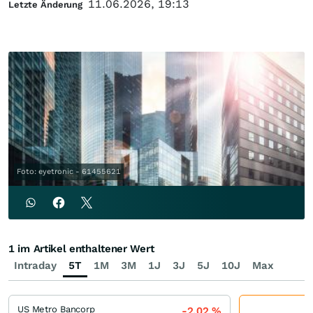
11.06.2026, 19:13
Letzte Änderung
Foto: eyetronic - 61455621
1 im Artikel enthaltener Wert
Intraday
5T
1M
3M
1J
3J
5J
10J
Max
US Metro Bancorp
-2,02
%