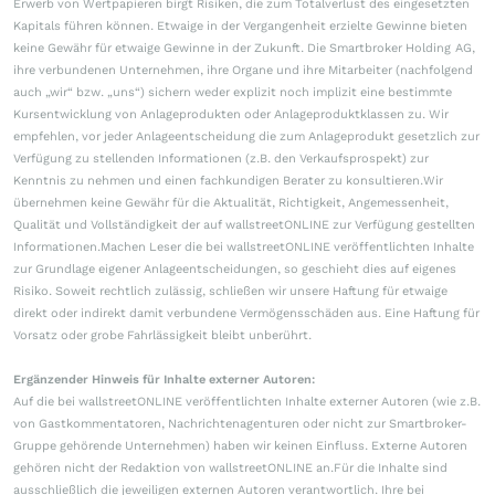
Erwerb von Wertpapieren birgt Risiken, die zum Totalverlust des eingesetzten
Kapitals führen können. Etwaige in der Vergangenheit erzielte Gewinne bieten
keine Gewähr für etwaige Gewinne in der Zukunft. Die Smartbroker Holding AG,
ihre verbundenen Unternehmen, ihre Organe und ihre Mitarbeiter (nachfolgend
auch „wir“ bzw. „uns“) sichern weder explizit noch implizit eine bestimmte
Kursentwicklung von Anlageprodukten oder Anlageproduktklassen zu. Wir
empfehlen, vor jeder Anlageentscheidung die zum Anlageprodukt gesetzlich zur
Verfügung zu stellenden Informationen (z.B. den Verkaufsprospekt) zur
Kenntnis zu nehmen und einen fachkundigen Berater zu konsultieren.Wir
übernehmen keine Gewähr für die Aktualität, Richtigkeit, Angemessenheit,
Qualität und Vollständigkeit der auf wallstreetONLINE zur Verfügung gestellten
Informationen.Machen Leser die bei wallstreetONLINE veröffentlichten Inhalte
zur Grundlage eigener Anlageentscheidungen, so geschieht dies auf eigenes
Risiko. Soweit rechtlich zulässig, schließen wir unsere Haftung für etwaige
direkt oder indirekt damit verbundene Vermögensschäden aus. Eine Haftung für
Vorsatz oder grobe Fahrlässigkeit bleibt unberührt.
Ergänzender Hinweis für Inhalte externer Autoren:
Auf die bei wallstreetONLINE veröffentlichten Inhalte externer Autoren (wie z.B.
von Gastkommentatoren, Nachrichtenagenturen oder nicht zur Smartbroker-
Gruppe gehörende Unternehmen) haben wir keinen Einfluss. Externe Autoren
gehören nicht der Redaktion von wallstreetONLINE an.Für die Inhalte sind
ausschließlich die jeweiligen externen Autoren verantwortlich. Ihre bei