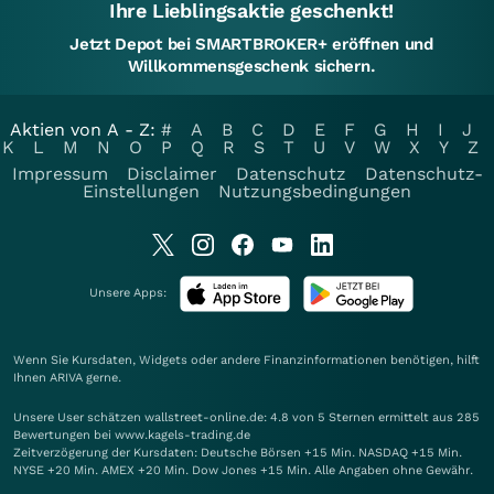
Ihre Lieblingsaktie geschenkt!
Jetzt Depot bei SMARTBROKER+ eröffnen und
Willkommensgeschenk sichern.
Aktien von A - Z:
#
A
B
C
D
E
F
G
H
I
J
K
L
M
N
O
P
Q
R
S
T
U
V
W
X
Y
Z
Impressum
Disclaimer
Datenschutz
Datenschutz-
Einstellungen
Nutzungsbedingungen
Unsere Apps:
Wenn Sie Kursdaten, Widgets oder andere Finanzinformationen benötigen, hilft
Ihnen
ARIVA
gerne.
Unsere User schätzen wallstreet-online.de: 4.8 von 5 Sternen ermittelt aus 285
Bewertungen bei www.kagels-trading.de
Zeitverzögerung der Kursdaten: Deutsche Börsen +15 Min. NASDAQ +15 Min.
NYSE +20 Min. AMEX +20 Min. Dow Jones +15 Min. Alle Angaben ohne Gewähr.