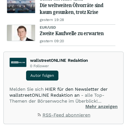
Die weltweiten Ölvorräte sind
kaum gesunken, trotz Krise
gestern 19:28
EUR/USD
Zweite Kaufwelle zu erwarten
gestern 09:20
wallstreetONLINE Redaktion
0
Follower
Autor folgen
Melden Sie sich
HIER für den Newsletter der
wallstreetONLINE Redaktion an
- alle Top-
Themen der Börsenwoche im Überblick!
Mehr anzeigen
Verpassen Sie kein wichtiges Anleger-Thema!
Für
Beiträge auf diesem journalistischen Channel ist
RSS-Feed abonnieren
die Chefredaktion der wallstreetONLINE
Redaktion verantwortlich.
Die Fachjournalisten