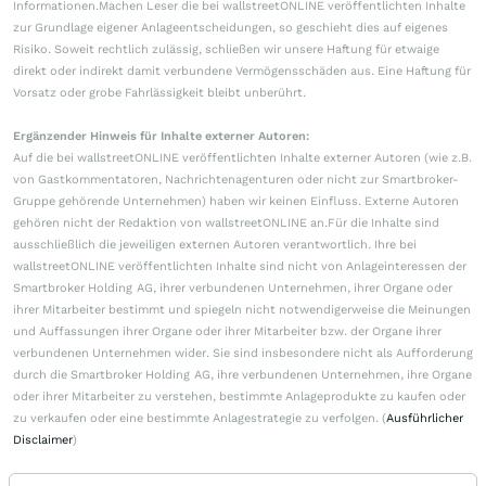
Informationen.Machen Leser die bei wallstreetONLINE veröffentlichten Inhalte
zur Grundlage eigener Anlageentscheidungen, so geschieht dies auf eigenes
Risiko. Soweit rechtlich zulässig, schließen wir unsere Haftung für etwaige
direkt oder indirekt damit verbundene Vermögensschäden aus. Eine Haftung für
Vorsatz oder grobe Fahrlässigkeit bleibt unberührt.
Ergänzender Hinweis für Inhalte externer Autoren:
Auf die bei wallstreetONLINE veröffentlichten Inhalte externer Autoren (wie z.B.
von Gastkommentatoren, Nachrichtenagenturen oder nicht zur Smartbroker-
Gruppe gehörende Unternehmen) haben wir keinen Einfluss. Externe Autoren
gehören nicht der Redaktion von wallstreetONLINE an.Für die Inhalte sind
ausschließlich die jeweiligen externen Autoren verantwortlich. Ihre bei
wallstreetONLINE veröffentlichten Inhalte sind nicht von Anlageinteressen der
Smartbroker Holding AG, ihrer verbundenen Unternehmen, ihrer Organe oder
ihrer Mitarbeiter bestimmt und spiegeln nicht notwendigerweise die Meinungen
und Auffassungen ihrer Organe oder ihrer Mitarbeiter bzw. der Organe ihrer
verbundenen Unternehmen wider. Sie sind insbesondere nicht als Aufforderung
durch die Smartbroker Holding AG, ihre verbundenen Unternehmen, ihre Organe
oder ihrer Mitarbeiter zu verstehen, bestimmte Anlageprodukte zu kaufen oder
zu verkaufen oder eine bestimmte Anlagestrategie zu verfolgen. (
Ausführlicher
Disclaimer
)