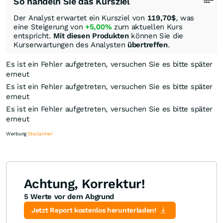
So handeln Sie das Kursziel
Der Analyst erwartet ein Kursziel von
119,70
$
, was
eine Steigerung von
+5,00%
zum aktuellen Kurs
entspricht.
Mit diesen Produkten
können Sie die
Kurserwartungen des Analysten
übertreffen
.
Es ist ein Fehler aufgetreten, versuchen Sie es bitte später
erneut
Es ist ein Fehler aufgetreten, versuchen Sie es bitte später
erneut
Es ist ein Fehler aufgetreten, versuchen Sie es bitte später
erneut
Werbung
Disclaimer
Achtung, Korrektur!
5 Werte vor dem Abgrund
Knock-Out-Suche
Optionsschein-Suche
Zertifikate-Suche
Jetzt Report kostenlos herunterladen!