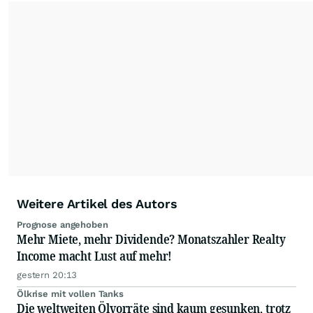
der wallstreetONLINE Redaktion berichten hier
mit ihren Kolleginnen und Kollegen aus den
Partnerredaktionen exklusiv, fundiert,
ausgewogen sowie unabhängig für den Anleger.
Die Zentralredaktion recherchiert intensiv, um
Anlegern der Kategorie Selbstentscheider
relevante Informationen für ihre
Anlageentscheidungen liefern zu können.
NEU:
Podcast "Börse, Baby!"
Weitere Artikel des Autors
Prognose angehoben
Mehr Miete, mehr Dividende? Monatszahler Realty
Income macht Lust auf mehr!
gestern 20:13
Ölkrise mit vollen Tanks
Die weltweiten Ölvorräte sind kaum gesunken, trotz