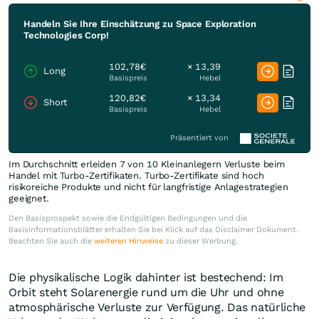
Handeln Sie Ihre Einschätzung zu Space Exploration
Technologies Corp!
102,78€
× 13,39
Long
Basispreis
Hebel
120,82€
× 13,34
Short
Basispreis
Hebel
Präsentiert von
Im Durchschnitt erleiden 7 von 10 Kleinanlegern Verluste beim
Handel mit Turbo-Zertifikaten. Turbo-Zertifikate sind hoch
risikoreiche Produkte und nicht für langfristige Anlagestrategien
geeignet.
Den Basisprospekt sowie die Endgültigen Bedingungen und die
Basisinformationsblätter erhalten Sie bei Klick auf das Disclaimer Dokument.
Beachten Sie auch die
weiteren Hinweise
zu dieser Werbung.
Die physikalische Logik dahinter ist bestechend: Im
Orbit steht Solarenergie rund um die Uhr und ohne
atmosphärische Verluste zur Verfügung. Das natürliche