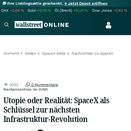
🎁 Ihre Lieblingsaktie geschenkt.
→ Jetzt Depot eröffnen
DAX
-0,09
%
Gold
+0,05
%
Öl (Brent)
+5,15
%
Dow Jones
-0,92
%
Aktien
SpaceX Aktie
Nachrichten zu SpaceX
Startseite
3021
0 Kommentare
Rechenzentren im Orbit
Utopie oder Realität: SpaceX als
Schlüssel zur nächsten
Infrastruktur-Revolution