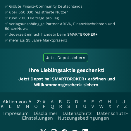
✅ Größte Finanz-Community Deutschlands
✅ über 550.000 registrierte Nutzer
✅ rund 2.000 Beiträge pro Tag
✅ verlagsunabhängige Partner ARIVA, FinanzNachrichten und
BörsenNews
✅ Jederzeit einfach handeln beim
SMARTBROKER+
✅ mehr als 25 Jahre Marktpräsenz
Jetzt Depot sichern
Ihre Lieblingsaktie geschenkt!
Jetzt Depot bei SMARTBROKER+ eröffnen und
Willkommensgeschenk sichern.
Aktien von A - Z:
#
A
B
C
D
E
F
G
H
I
J
K
L
M
N
O
P
Q
R
S
T
U
V
W
X
Y
Z
Impressum
Disclaimer
Datenschutz
Datenschutz-
Einstellungen
Nutzungsbedingungen