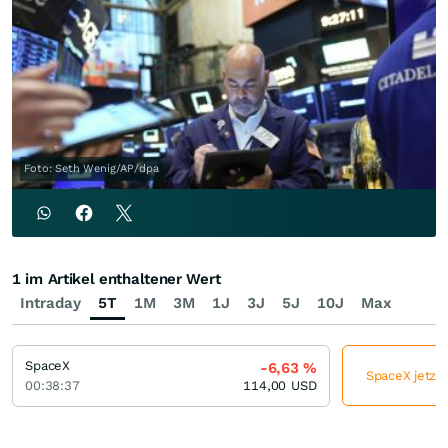
Foto: Seth Wenig/AP/dpa
1 im Artikel enthaltener Wert
Intraday
5T
1M
3M
1J
3J
5J
10J
Max
SpaceX
-6,63
%
SpaceX jetzt 
00:38:37
114,00
USD