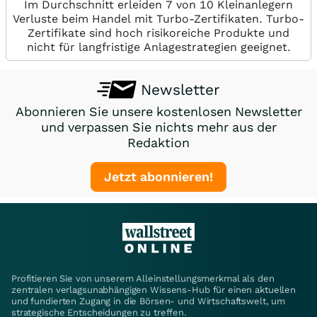
Im Durchschnitt erleiden 7 von 10 Kleinanlegern
Verluste beim Handel mit Turbo-Zertifikaten. Turbo-
Zertifikate sind hoch risikoreiche Produkte und
nicht für langfristige Anlagestrategien geeignet.
Newsletter
Abonnieren Sie unsere kostenlosen Newsletter
und verpassen Sie nichts mehr aus der
Redaktion
Jetzt abonnieren!
Profitieren Sie von unserem Alleinstellungsmerkmal als den
zentralen verlagsunabhängigen Wissens-Hub für einen aktuellen
und fundierten Zugang in die Börsen- und Wirtschaftswelt, um
strategische Entscheidungen zu treffen.