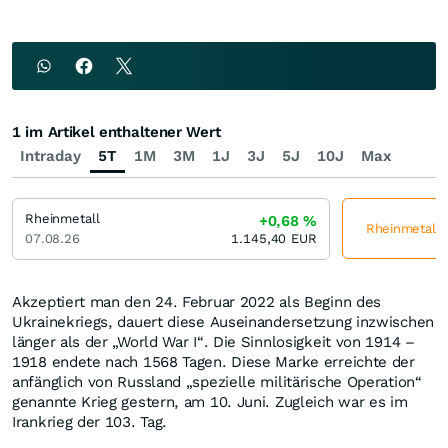
1 im Artikel enthaltener Wert
Intraday
5T
1M
3M
1J
3J
5J
10J
Max
Rheinmetall
+0,68
%
Rheinmetall j
07.08.26
1.145,40
EUR
Akzeptiert man den 24. Februar 2022 als Beginn des
Ukrainekriegs, dauert diese Auseinandersetzung inzwischen
länger als der „World War I“. Die Sinnlosigkeit von 1914 –
1918 endete nach 1568 Tagen. Diese Marke erreichte der
anfänglich von Russland „spezielle militärische Operation“
genannte Krieg gestern, am 10. Juni. Zugleich war es im
Irankrieg der 103. Tag.