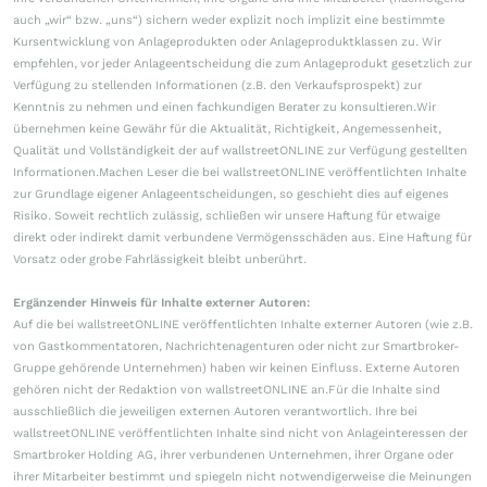
auch „wir“ bzw. „uns“) sichern weder explizit noch implizit eine bestimmte
Kursentwicklung von Anlageprodukten oder Anlageproduktklassen zu. Wir
empfehlen, vor jeder Anlageentscheidung die zum Anlageprodukt gesetzlich zur
Verfügung zu stellenden Informationen (z.B. den Verkaufsprospekt) zur
Kenntnis zu nehmen und einen fachkundigen Berater zu konsultieren.Wir
übernehmen keine Gewähr für die Aktualität, Richtigkeit, Angemessenheit,
Qualität und Vollständigkeit der auf wallstreetONLINE zur Verfügung gestellten
Informationen.Machen Leser die bei wallstreetONLINE veröffentlichten Inhalte
zur Grundlage eigener Anlageentscheidungen, so geschieht dies auf eigenes
Risiko. Soweit rechtlich zulässig, schließen wir unsere Haftung für etwaige
direkt oder indirekt damit verbundene Vermögensschäden aus. Eine Haftung für
Vorsatz oder grobe Fahrlässigkeit bleibt unberührt.
Ergänzender Hinweis für Inhalte externer Autoren:
Auf die bei wallstreetONLINE veröffentlichten Inhalte externer Autoren (wie z.B.
von Gastkommentatoren, Nachrichtenagenturen oder nicht zur Smartbroker-
Gruppe gehörende Unternehmen) haben wir keinen Einfluss. Externe Autoren
gehören nicht der Redaktion von wallstreetONLINE an.Für die Inhalte sind
ausschließlich die jeweiligen externen Autoren verantwortlich. Ihre bei
wallstreetONLINE veröffentlichten Inhalte sind nicht von Anlageinteressen der
Smartbroker Holding AG, ihrer verbundenen Unternehmen, ihrer Organe oder
ihrer Mitarbeiter bestimmt und spiegeln nicht notwendigerweise die Meinungen