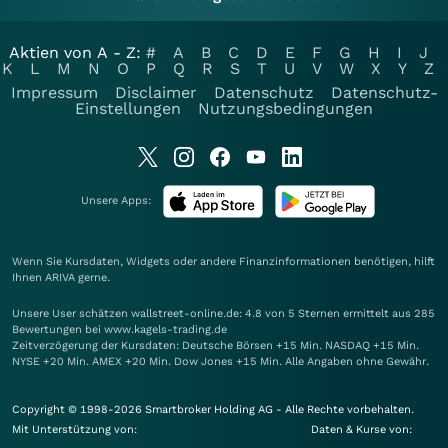
Aktien von A - Z:
#
A
B
C
D
E
F
G
H
I
J
K
L
M
N
O
P
Q
R
S
T
U
V
W
X
Y
Z
Impressum
Disclaimer
Datenschutz
Datenschutz-
Einstellungen
Nutzungsbedingungen
Unsere Apps:
Wenn Sie Kursdaten, Widgets oder andere Finanzinformationen benötigen, hilft
Ihnen
ARIVA
gerne.
Unsere User schätzen wallstreet-online.de: 4.8 von 5 Sternen ermittelt aus 285
Bewertungen bei www.kagels-trading.de
Zeitverzögerung der Kursdaten: Deutsche Börsen +15 Min. NASDAQ +15 Min.
NYSE +20 Min. AMEX +20 Min. Dow Jones +15 Min. Alle Angaben ohne Gewähr.
Copyright © 1998-2026 Smartbroker Holding AG - Alle Rechte vorbehalten.
Mit Unterstützung von:
Daten & Kurse von: