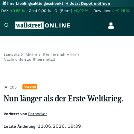
🎁 Ihre Lieblingsaktie geschenkt.
→ Jetzt Depot eröffnen
DAX
+0,69
%
Gold
0,00
%
Öl (Brent)
+0,02
%
Dow Jones
+0,25
%
Aktien
Rheinmetall Aktie
Startseite
Nachrichten zu Rheinmetall
Anzeige
205
Nun länger als der Erste Weltkrieg.
Verfasst von
Bernecker
11.06.2026, 19:39
Letzte Änderung