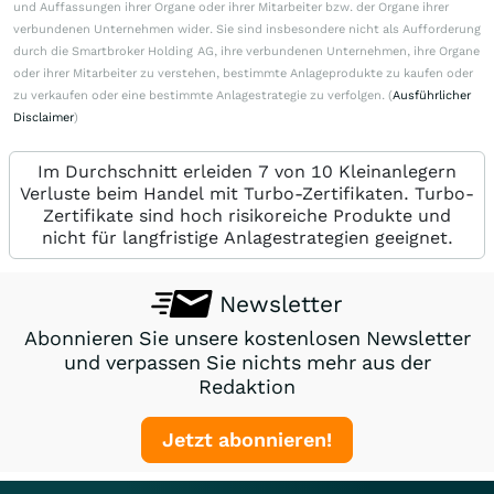
und Auffassungen ihrer Organe oder ihrer Mitarbeiter bzw. der Organe ihrer
verbundenen Unternehmen wider. Sie sind insbesondere nicht als Aufforderung
durch die Smartbroker Holding AG, ihre verbundenen Unternehmen, ihre Organe
oder ihrer Mitarbeiter zu verstehen, bestimmte Anlageprodukte zu kaufen oder
zu verkaufen oder eine bestimmte Anlagestrategie zu verfolgen. (
Ausführlicher
Disclaimer
)
Im Durchschnitt erleiden 7 von 10 Kleinanlegern
Verluste beim Handel mit Turbo-Zertifikaten. Turbo-
Zertifikate sind hoch risikoreiche Produkte und
nicht für langfristige Anlagestrategien geeignet.
Newsletter
Abonnieren Sie unsere kostenlosen Newsletter
und verpassen Sie nichts mehr aus der
Redaktion
Jetzt abonnieren!