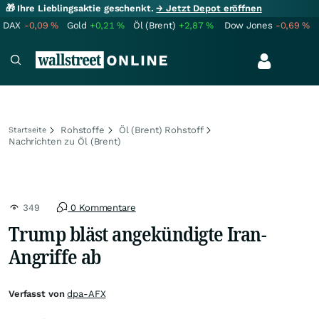
🎁 Ihre Lieblingsaktie geschenkt.
→ Jetzt Depot eröffnen
DAX
-0,09
%
Gold
+0,21
%
Öl (Brent)
+2,87
%
Dow Jones
-0,69
%
Rohstoffe
Öl (Brent) Rohstoff
Startseite
Nachrichten zu Öl (Brent)
349
0 Kommentare
Trump bläst angekündigte Iran-
Angriffe ab
Verfasst von
dpa-AFX