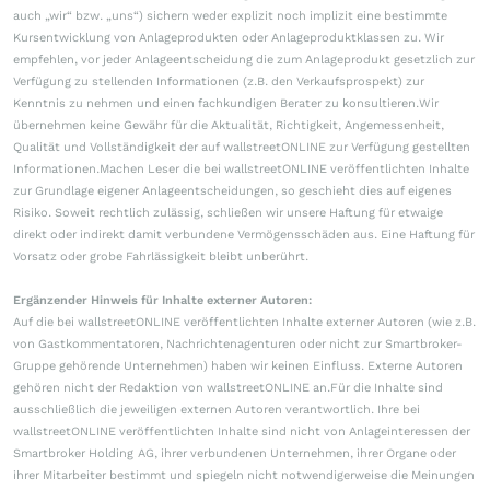
auch „wir“ bzw. „uns“) sichern weder explizit noch implizit eine bestimmte
Kursentwicklung von Anlageprodukten oder Anlageproduktklassen zu. Wir
empfehlen, vor jeder Anlageentscheidung die zum Anlageprodukt gesetzlich zur
Verfügung zu stellenden Informationen (z.B. den Verkaufsprospekt) zur
Kenntnis zu nehmen und einen fachkundigen Berater zu konsultieren.Wir
übernehmen keine Gewähr für die Aktualität, Richtigkeit, Angemessenheit,
Qualität und Vollständigkeit der auf wallstreetONLINE zur Verfügung gestellten
Informationen.Machen Leser die bei wallstreetONLINE veröffentlichten Inhalte
zur Grundlage eigener Anlageentscheidungen, so geschieht dies auf eigenes
Risiko. Soweit rechtlich zulässig, schließen wir unsere Haftung für etwaige
direkt oder indirekt damit verbundene Vermögensschäden aus. Eine Haftung für
Vorsatz oder grobe Fahrlässigkeit bleibt unberührt.
Ergänzender Hinweis für Inhalte externer Autoren:
Auf die bei wallstreetONLINE veröffentlichten Inhalte externer Autoren (wie z.B.
von Gastkommentatoren, Nachrichtenagenturen oder nicht zur Smartbroker-
Gruppe gehörende Unternehmen) haben wir keinen Einfluss. Externe Autoren
gehören nicht der Redaktion von wallstreetONLINE an.Für die Inhalte sind
ausschließlich die jeweiligen externen Autoren verantwortlich. Ihre bei
wallstreetONLINE veröffentlichten Inhalte sind nicht von Anlageinteressen der
Smartbroker Holding AG, ihrer verbundenen Unternehmen, ihrer Organe oder
ihrer Mitarbeiter bestimmt und spiegeln nicht notwendigerweise die Meinungen