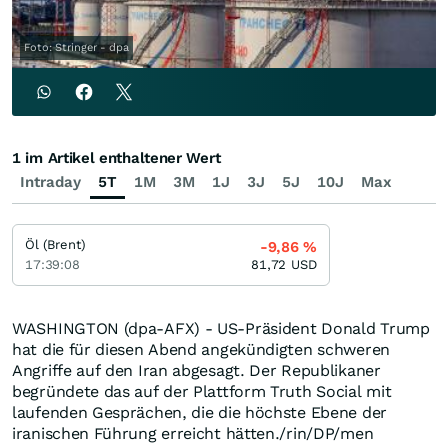
Foto: Stringer - dpa
1 im Artikel enthaltener Wert
Intraday
5T
1M
3M
1J
3J
5J
10J
Max
Öl (Brent)
-9,86
%
17:39:08
81,72
USD
WASHINGTON (dpa-AFX) - US-Präsident Donald Trump
hat die für diesen Abend angekündigten schweren
Angriffe auf den Iran abgesagt. Der Republikaner
begründete das auf der Plattform Truth Social mit
laufenden Gesprächen, die die höchste Ebene der
iranischen Führung erreicht hätten./rin/DP/men