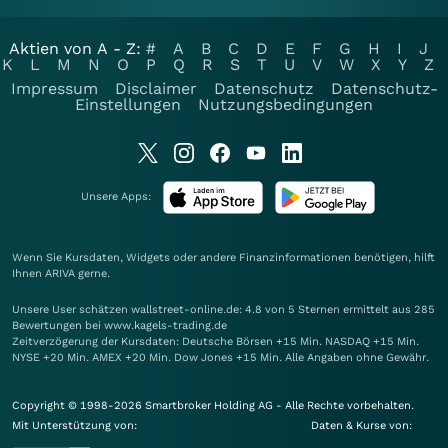
Aktien von A - Z:
#
A
B
C
D
E
F
G
H
I
J
K
L
M
N
O
P
Q
R
S
T
U
V
W
X
Y
Z
Impressum
Disclaimer
Datenschutz
Datenschutz-
Einstellungen
Nutzungsbedingungen
Unsere Apps:
Wenn Sie Kursdaten, Widgets oder andere Finanzinformationen benötigen, hilft
Ihnen
ARIVA
gerne.
Unsere User schätzen wallstreet-online.de: 4.8 von 5 Sternen ermittelt aus 285
Bewertungen bei www.kagels-trading.de
Zeitverzögerung der Kursdaten: Deutsche Börsen +15 Min. NASDAQ +15 Min.
NYSE +20 Min. AMEX +20 Min. Dow Jones +15 Min. Alle Angaben ohne Gewähr.
Copyright © 1998-2026 Smartbroker Holding AG - Alle Rechte vorbehalten.
Mit Unterstützung von:
Daten & Kurse von: