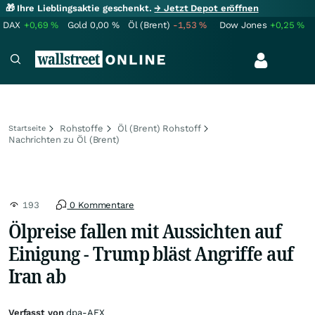
🎁 Ihre Lieblingsaktie geschenkt.
→ Jetzt Depot eröffnen
DAX
+0,69
%
Gold
0,00
%
Öl (Brent)
-1,53
%
Dow Jones
+0,25
%
Rohstoffe
Öl (Brent) Rohstoff
Startseite
Nachrichten zu Öl (Brent)
193
0 Kommentare
Ölpreise fallen mit Aussichten auf
Einigung - Trump bläst Angriffe auf
Iran ab
Verfasst von
dpa-AFX