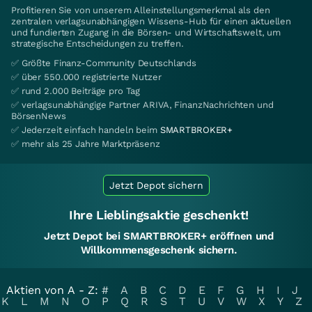
Profitieren Sie von unserem Alleinstellungsmerkmal als den
zentralen verlagsunabhängigen Wissens-Hub für einen aktuellen
und fundierten Zugang in die Börsen- und Wirtschaftswelt, um
strategische Entscheidungen zu treffen.
✅ Größte Finanz-Community Deutschlands
✅ über 550.000 registrierte Nutzer
✅ rund 2.000 Beiträge pro Tag
✅ verlagsunabhängige Partner ARIVA, FinanzNachrichten und
BörsenNews
✅ Jederzeit einfach handeln beim
SMARTBROKER+
✅ mehr als 25 Jahre Marktpräsenz
Jetzt Depot sichern
Ihre Lieblingsaktie geschenkt!
Jetzt Depot bei SMARTBROKER+ eröffnen und
Willkommensgeschenk sichern.
Aktien von A - Z:
#
A
B
C
D
E
F
G
H
I
J
K
L
M
N
O
P
Q
R
S
T
U
V
W
X
Y
Z