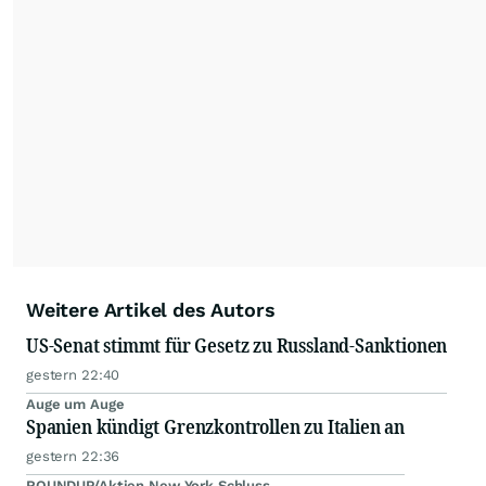
Die Nutzung der Inhalte in Form eines RSS-
Feeds ist ausschließlich für private und nicht
kommerzielle Internetangebote zulässig. Eine
dauerhafte Archivierung der dpa-AFX-
Nachrichten auf diesen Seiten ist nicht zulässig.
Alle Rechte bleiben vorbehalten. (dpa-AFX)
Weitere Artikel des Autors
US-Senat stimmt für Gesetz zu Russland-Sanktionen
gestern 22:40
Auge um Auge
Spanien kündigt Grenzkontrollen zu Italien an
gestern 22:36
ROUNDUP/Aktien New York Schluss