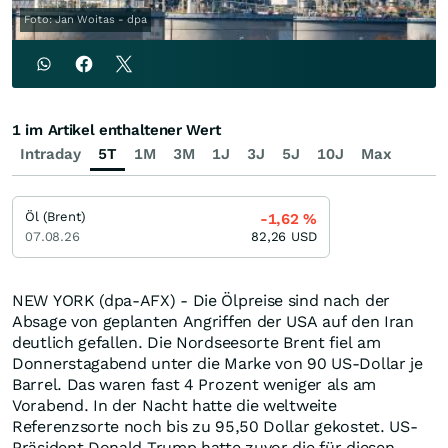
Foto: Jan Woitas - dpa
1 im Artikel enthaltener Wert
Intraday
5T
1M
3M
1J
3J
5J
10J
Max
Öl (Brent)
-1,62
%
07.08.26
82,26
USD
NEW YORK (dpa-AFX) - Die Ölpreise sind nach der
Absage von geplanten Angriffen der USA auf den Iran
deutlich gefallen. Die Nordseesorte Brent fiel am
Donnerstagabend unter die Marke von 90 US-Dollar je
Barrel. Das waren fast 4 Prozent weniger als am
Vorabend. In der Nacht hatte die weltweite
Referenzsorte noch bis zu 95,50 Dollar gekostet. US-
Präsident Donald Trump hatte zuvor die für diesen