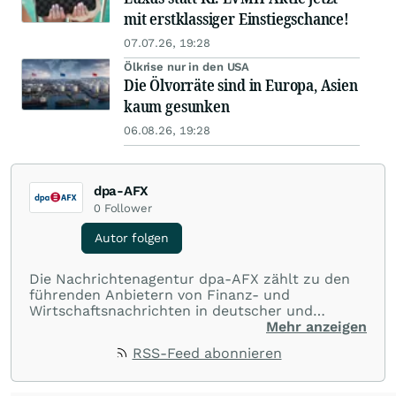
mit erstklassiger Einstiegschance!
07.07.26, 19:28
Ölkrise nur in den USA
Die Ölvorräte sind in Europa, Asien
kaum gesunken
06.08.26, 19:28
dpa-AFX
0
Follower
Autor folgen
Die Nachrichtenagentur dpa-AFX zählt zu den
führenden Anbietern von Finanz- und
Wirtschaftsnachrichten in deutscher und
englischer Sprache. Gestützt auf ein
Mehr anzeigen
internationales Agentur-Netzwerk berichtet
RSS-Feed abonnieren
dpa-AFX unabhängig, zuverlässig und schnell
von allen wichtigen Finanzstandorten der Welt.