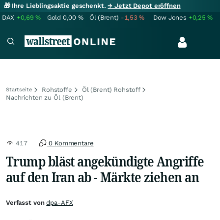
🎁 Ihre Lieblingsaktie geschenkt.
→ Jetzt Depot eröffnen
DAX
+0,69
%
Gold
0,00
%
Öl (Brent)
-1,53
%
Dow Jones
+0,25
%
Rohstoffe
Öl (Brent) Rohstoff
Startseite
Nachrichten zu Öl (Brent)
417
0 Kommentare
Trump bläst angekündigte Angriffe
auf den Iran ab - Märkte ziehen an
Verfasst von
dpa-AFX