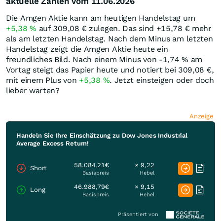
aktuelle Zahlen vom 11.06.2026
Die Amgen Aktie kann am heutigen Handelstag um
+5,38
%
auf 309,08
€
zulegen. Das sind +15,78
€
mehr
als am letzten Handelstag. Nach dem Minus am letzten
Handelstag zeigt die Amgen Aktie heute ein
freundliches Bild. Nach einem Minus von -1,74
%
am
Vortag steigt das Papier heute und notiert bei 309,08
€
,
mit einem Plus von
+5,38
%
. Jetzt einsteigen oder doch
lieber warten?
Anzeige
Handeln Sie Ihre Einschätzung zu Dow Jones Industrial
Average Excess Return!
58.084,21€
× 9,22
Short
Basispreis
Hebel
46.988,79€
× 9,15
Long
Basispreis
Hebel
Präsentiert von