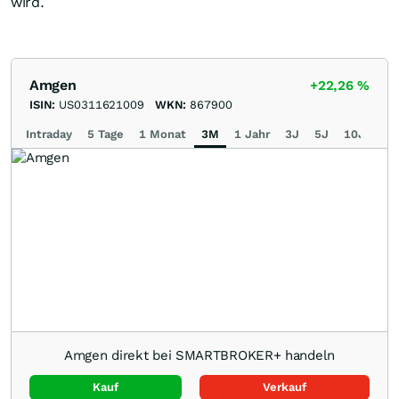
wird.
Amgen
+22,26
%
ISIN:
US0311621009
WKN:
867900
Intraday
5 Tage
1 Monat
3M
1 Jahr
3J
5J
10J
Ma
Amgen direkt bei SMARTBROKER+ handeln
Kauf
Verkauf