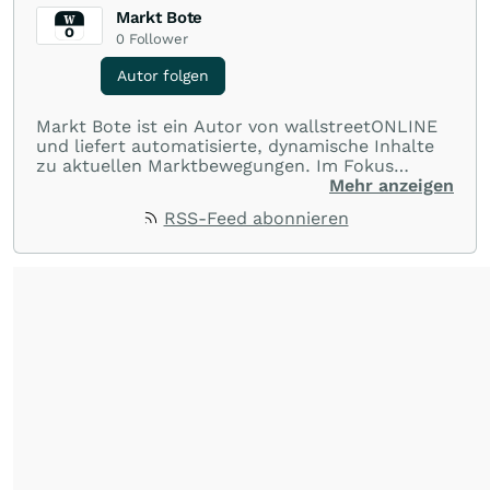
Markt Bote
0
Follower
Autor folgen
Markt Bote ist ein Autor von wallstreetONLINE
und liefert automatisierte, dynamische Inhalte
zu aktuellen Marktbewegungen. Im Fokus
stehen Tops und Flops, Branchentrends und
Mehr anzeigen
Impulse aus der Community. Ob Tech-Aktien,
RSS-Feed abonnieren
Rohstoffe oder Krypto – die Beiträge sind kurz,
prägnant und regen zur Diskussion an, sodass
Leser schnell einen Überblick gewinnen und
eigene Marktideen entwickeln können.