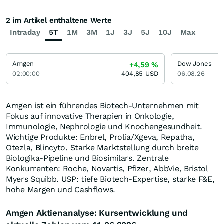
2 im Artikel enthaltene Werte
Intraday
5T
1M
3M
1J
3J
5J
10J
Max
Amgen
Dow Jones
+4,59
%
02:00:00
404,85
USD
06.08.26
Amgen ist ein führendes Biotech-Unternehmen mit
Fokus auf innovative Therapien in Onkologie,
Immunologie, Nephrologie und Knochengesundheit.
Wichtige Produkte: Enbrel, Prolia/Xgeva, Repatha,
Otezla, Blincyto. Starke Marktstellung durch breite
Biologika-Pipeline und Biosimilars. Zentrale
Konkurrenten: Roche, Novartis, Pfizer, AbbVie, Bristol
Myers Squibb. USP: tiefe Biotech-Expertise, starke F&E,
hohe Margen und Cashflows.
Amgen Aktienanalyse: Kursentwicklung und