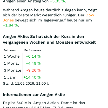
Amgen einen Anstieg von
+5,05
%
.
Während Amgen heute deutlich zulegen kann, zeigt
sich der breite Markt wesentlich ruhiger. Der
Dow
Jones
bewegt sich im Tagesverlauf heute nur um
+1,64
%
.
Amgen Aktie: So hat sich der Kurs in den
vergangenen Wochen und Monaten entwickelt
Zeitraum
Performance
1 Woche
+0,14
%
1 Monat
+4,49
%
3 Monate
-9,26
%
1 Jahr
+14,40
%
Stand: 11.06.2026, 21:00 Uhr
Informationen zur Amgen Aktie
Es gibt 540 Mio. Amgen Aktien. Damit ist das
Unternehmen 166,15 Mrd.
EUR
€ wert.