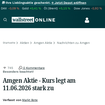
🎁 Ihre Lieblingsaktie geschenkt.
→ Jetzt Depot eröffnen
DAX
-0,09
%
Gold
+0,41
%
Öl (Brent)
+5,15
%
Dow Jones
-0,92
%
Aktien
Amgen Aktie
Nachrichten zu Amgen
Startseite
745
0 Kommentare
Besonders beachtet!
Amgen Aktie - Kurs legt am
11.06.2026 stark zu
Verfasst von
Markt Bote