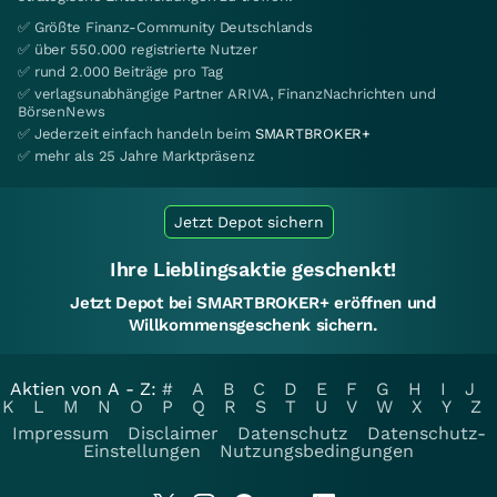
✅ Größte Finanz-Community Deutschlands
✅ über 550.000 registrierte Nutzer
✅ rund 2.000 Beiträge pro Tag
✅ verlagsunabhängige Partner ARIVA, FinanzNachrichten und
BörsenNews
✅ Jederzeit einfach handeln beim
SMARTBROKER+
✅ mehr als 25 Jahre Marktpräsenz
Jetzt Depot sichern
Ihre Lieblingsaktie geschenkt!
Jetzt Depot bei SMARTBROKER+ eröffnen und
Willkommensgeschenk sichern.
Aktien von A - Z:
#
A
B
C
D
E
F
G
H
I
J
K
L
M
N
O
P
Q
R
S
T
U
V
W
X
Y
Z
Impressum
Disclaimer
Datenschutz
Datenschutz-
Einstellungen
Nutzungsbedingungen