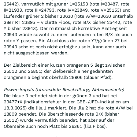
25442), vermutlich mit grüner 1=25153 (rote I=23487, rote
II=21933, rote III=24793, rote IV=23849, rote V=25153) und
laufender grüner 2 bisher 23630 (rote A/W=23630 unterhalb
38er RT 23895 – violette Fibos, rote B/X bisher 25442, rote
Y bisher 23943). Der mutmasslich korrektive Anstieg seit
23943 würde sowohl zu einer laufenden roten B/X als auch
roten Y passen. Ein Abschluss der roten Y?/grünen 2? bei
23943 scheint noch nicht erfolgt zu sein, kann aber auch
nicht ausgeschlossen werden.
Der Zielbereich einer kurzen orangenen 5 liegt zwischen
25512 und 25851; der Zielbereich einer gedehnten
orangenen 5 beginnt oberhalb 28906 (blauer Pfad).
Power-Impuls (Umrandete Beschriftung; Nebenvariante)
Die blaue 3 befindet sich in der grünen 3 und hat bei
23477+X (Indikationsfehler in der GBE-/JFD-Indikation am
18.3.2025) die lila 1 markiert. Die lila 2 hat die rote A/W bei
18809 beendet. Die überschiessende rote B/X (bisher
25512) wurde vermutlich beendet, hat aber auf der
Oberseite auch noch Platz bis 26361 (lila Fibos).