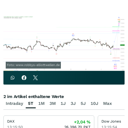
Foto: www.robbys-elliottwellen.de
2 im Artikel enthaltene Werte
Intraday
5T
1M
3M
1J
3J
5J
10J
Max
DAX
Dow Jones
+2,04
%
13:15:50
26.396,70
PKT
13:15:54