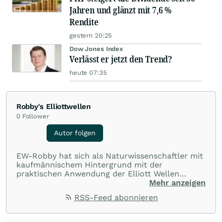
Jahren und glänzt mit 7,6 %
Rendite
gestern 20:25
Dow Jones Index
Verlässt er jetzt den Trend?
heute 07:35
Robby's Elliottwellen
0
Follower
Autor folgen
EW-Robby hat sich als Naturwissenschaftler mit
kaufmännischem Hintergrund mit der
praktischen Anwendung der Elliott Wellen
Theorie als ernsthaftes Verfahren zur
Mehr anzeigen
technischen Analyse auseinander gesetzt. Er
RSS-Feed abonnieren
betreibt im Rahmen einer Hobbytätigkeit den
Blog www.robbys-elliottwellen.de. Zuvor war er
Autor auf Cues Elliott Wellen.