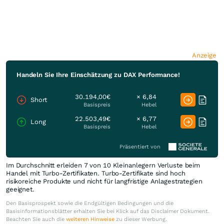
Anzeige
Handeln Sie Ihre Einschätzung zu DAX Performance!
30.194,00€
× 6,84
Short
Basispreis
Hebel
22.503,49€
× 6,77
Long
Basispreis
Hebel
Präsentiert von
Im Durchschnitt erleiden 7 von 10 Kleinanlegern Verluste beim
Handel mit Turbo-Zertifikaten. Turbo-Zertifikate sind hoch
risikoreiche Produkte und nicht für langfristige Anlagestrategien
geeignet.
Den Basisprospekt sowie die Endgültigen Bedingungen und die
Basisinformationsblätter erhalten Sie bei Klick auf das Disclaimer Dokument.
Beachten Sie auch die
weiteren Hinweise
zu dieser Werbung.