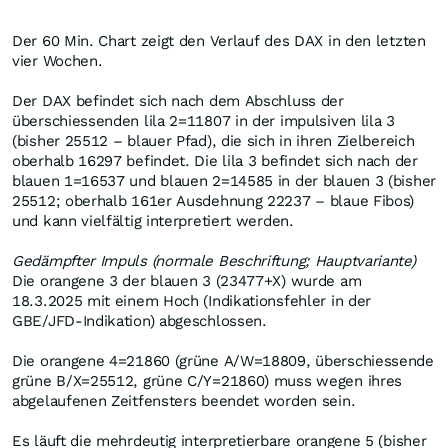
Der 60 Min. Chart zeigt den Verlauf des DAX in den letzten
vier Wochen.
Der DAX befindet sich nach dem Abschluss der
überschiessenden lila 2=11807 in der impulsiven lila 3
(bisher 25512 – blauer Pfad), die sich in ihren Zielbereich
oberhalb 16297 befindet. Die lila 3 befindet sich nach der
blauen 1=16537 und blauen 2=14585 in der blauen 3 (bisher
25512; oberhalb 161er Ausdehnung 22237 – blaue Fibos)
und kann vielfältig interpretiert werden.
Gedämpfter Impuls (normale Beschriftung; Hauptvariante)
Die orangene 3 der blauen 3 (23477+X) wurde am
18.3.2025 mit einem Hoch (Indikationsfehler in der
GBE/JFD-Indikation) abgeschlossen.
Die orangene 4=21860 (grüne A/W=18809, überschiessende
grüne B/X=25512, grüne C/Y=21860) muss wegen ihres
abgelaufenen Zeitfensters beendet worden sein.
Es läuft die mehrdeutig interpretierbare orangene 5 (bisher