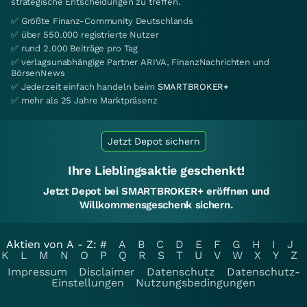
strategische Entscheidungen zu treffen.
✅ Größte Finanz-Community Deutschlands
✅ über 550.000 registrierte Nutzer
✅ rund 2.000 Beiträge pro Tag
✅ verlagsunabhängige Partner ARIVA, FinanzNachrichten und
BörsenNews
✅ Jederzeit einfach handeln beim
SMARTBROKER+
✅ mehr als 25 Jahre Marktpräsenz
Jetzt Depot sichern
Ihre Lieblingsaktie geschenkt!
Jetzt Depot bei SMARTBROKER+ eröffnen und
Willkommensgeschenk sichern.
Aktien von A - Z:
#
A
B
C
D
E
F
G
H
I
J
K
L
M
N
O
P
Q
R
S
T
U
V
W
X
Y
Z
Impressum
Disclaimer
Datenschutz
Datenschutz-
Einstellungen
Nutzungsbedingungen