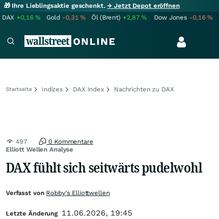
🎁 Ihre Lieblingsaktie geschenkt.
→ Jetzt Depot eröffnen
DAX
+0,16
%
Gold
-0,31
%
Öl (Brent)
+2,87
%
Dow Jones
-0,16
%
Indizes
DAX Index
Nachrichten zu DAX
Startseite
497
0 Kommentare
Elliott Wellen Analyse
DAX fühlt sich seitwärts pudelwohl
Verfasst von
Robby's Elliottwellen
11.06.2026, 19:45
Letzte Änderung