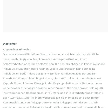
Disclaimer
Allgemeiner Hinweis:
Die bei wallstreetONLINE veröffentlichten Inhalte richten sich an sämtliche
Leser, unabhängig von ihrer konkreten Vermögenssituation, ihrem
Anlageverhalten oder ihren Anlagezielen. Sie berücksichtigen in keiner Weise die
individuelle Situation des einzelnen Lesers und ersetzen keine auf seine
individuellen Bedürfnisse ausgerichtete, fachkundige Anlageberatung.Der
Erwerb von Wertpapieren birgt Risiken, die zum Totalverlust des eingesetzten
Kapitals führen können. Etwaige in der Vergangenheit erzielte Gewinne bieten
keine Gewähr für etwaige Gewinne in der Zukunft. Die Smartbroker Holding AG,
ihre verbundenen Unternehmen, ihre Organe und ihre Mitarbeiter (nachfolgend
auch „wir“ bzw. „uns“) sichern weder explizit noch implizit eine bestimmte
Kursentwicklung von Anlageprodukten oder Anlageproduktklassen zu. Wir
empfehlen, vor jeder Anlageentscheidung die zum Anlageprodukt gesetzlich zur