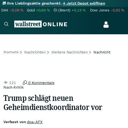
🎁 Ihre Lieblingsaktie geschenkt.
→ Jetzt Depot eröffnen
DAX
-0,09
%
Gold
+0,60
%
Öl (Brent)
+5,15
%
Dow Jones
-0,92
%
Nachrichten
Weitere Nachrichten
Nachricht
Startseite
121
0 Kommentare
Nach Kritik
Trump schlägt neuen
Geheimdienstkoordinator vor
Verfasst von
dpa-AFX