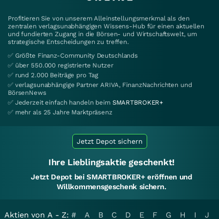
Profitieren Sie von unserem Alleinstellungsmerkmal als den
zentralen verlagsunabhängigen Wissens-Hub für einen aktuellen
und fundierten Zugang in die Börsen- und Wirtschaftswelt, um
strategische Entscheidungen zu treffen.
✅ Größte Finanz-Community Deutschlands
✅ über 550.000 registrierte Nutzer
✅ rund 2.000 Beiträge pro Tag
✅ verlagsunabhängige Partner ARIVA, FinanzNachrichten und
BörsenNews
✅ Jederzeit einfach handeln beim
SMARTBROKER+
✅ mehr als 25 Jahre Marktpräsenz
Jetzt Depot sichern
Ihre Lieblingsaktie geschenkt!
Jetzt Depot bei SMARTBROKER+ eröffnen und
Willkommensgeschenk sichern.
Aktien von A - Z:
#
A
B
C
D
E
F
G
H
I
J