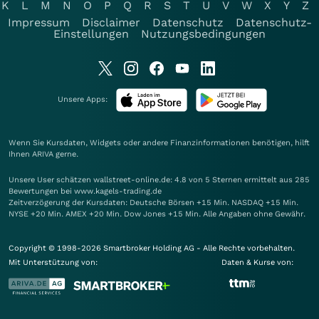
K
L
M
N
O
P
Q
R
S
T
U
V
W
X
Y
Z
Impressum
Disclaimer
Datenschutz
Datenschutz-
Einstellungen
Nutzungsbedingungen
Unsere Apps:
Wenn Sie Kursdaten, Widgets oder andere Finanzinformationen benötigen, hilft
Ihnen
ARIVA
gerne.
Unsere User schätzen wallstreet-online.de: 4.8 von 5 Sternen ermittelt aus 285
Bewertungen bei www.kagels-trading.de
Zeitverzögerung der Kursdaten: Deutsche Börsen +15 Min. NASDAQ +15 Min.
NYSE +20 Min. AMEX +20 Min. Dow Jones +15 Min. Alle Angaben ohne Gewähr.
Copyright © 1998-2026 Smartbroker Holding AG - Alle Rechte vorbehalten.
Mit Unterstützung von:
Daten & Kurse von: