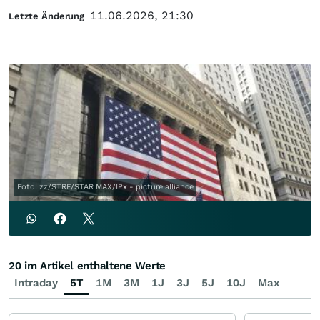
11.06.2026, 21:30
Letzte Änderung
Foto: zz/STRF/STAR MAX/IPx - picture alliance
20 im Artikel enthaltene Werte
Intraday
5T
1M
3M
1J
3J
5J
10J
Max