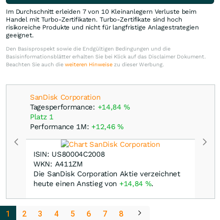
Im Durchschnitt erleiden 7 von 10 Kleinanlegern Verluste beim
Handel mit Turbo-Zertifikaten. Turbo-Zertifikate sind hoch
risikoreiche Produkte und nicht für langfristige Anlagestrategien
geeignet.
Den Basisprospekt sowie die Endgültigen Bedingungen und die
Basisinformationsblätter erhalten Sie bei Klick auf das Disclaimer Dokument.
Beachten Sie auch die
weiteren Hinweise
zu dieser Werbung.
SanDisk Corporation
Tagesperformance:
+14,84
%
Platz 1
Performance 1M:
+12,46
%
ISIN: US80004C2008
WKN: A411ZM
Die SanDisk Corporation Aktie verzeichnet
heute einen Anstieg von
+14,84
%
.
1
2
3
4
5
6
7
8