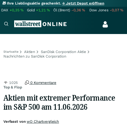
🎁 Ihre Lieblingsaktie geschenkt.
→ Jetzt Depot eröffnen
DAX
+0,35
%
Gold
+1,21
%
Öl (Brent)
-0,36
%
Dow Jones
-0,07
%
Aktien
SanDisk Corporation Aktie
Startseite
Nachrichten zu SanDisk Corporation
1025
0 Kommentare
Top & Flop
Aktien mit extremer Performance
im S&P 500 am 11.06.2026
Verfasst von
wO Chartvergleich