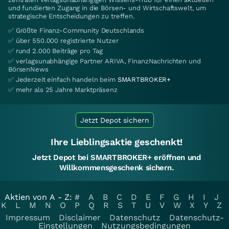
und fundierten Zugang in die Börsen- und Wirtschaftswelt, um
strategische Entscheidungen zu treffen.
✅ Größte Finanz-Community Deutschlands
✅ über 550.000 registrierte Nutzer
✅ rund 2.000 Beiträge pro Tag
✅ verlagsunabhängige Partner ARIVA, FinanzNachrichten und
BörsenNews
✅ Jederzeit einfach handeln beim
SMARTBROKER+
✅ mehr als 25 Jahre Marktpräsenz
Jetzt Depot sichern
Ihre Lieblingsaktie geschenkt!
Jetzt Depot bei SMARTBROKER+ eröffnen und
Willkommensgeschenk sichern.
Aktien von A - Z:
#
A
B
C
D
E
F
G
H
I
J
K
L
M
N
O
P
Q
R
S
T
U
V
W
X
Y
Z
Impressum
Disclaimer
Datenschutz
Datenschutz-
Einstellungen
Nutzungsbedingungen