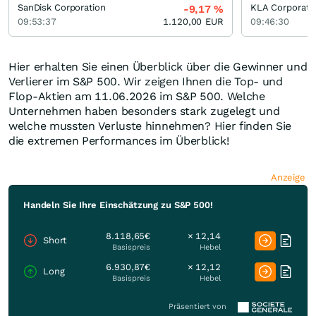
SanDisk Corporation
KLA Corporati
-9,17
%
09:53:37
1.120,00
EUR
09:46:30
Hier erhalten Sie einen Überblick über die Gewinner und
Verlierer im S&P 500. Wir zeigen Ihnen die Top- und
Flop-Aktien am 11.06.2026 im S&P 500. Welche
Unternehmen haben besonders stark zugelegt und
welche mussten Verluste hinnehmen? Hier finden Sie
die extremen Performances im Überblick!
Anzeige
Handeln Sie Ihre Einschätzung zu S&P 500!
8.118,65€
× 12,14
Short
Basispreis
Hebel
6.930,87€
× 12,12
Long
Basispreis
Hebel
Präsentiert von