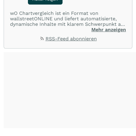
wO Chartvergleich ist ein Format von
wallstreetONLINE und liefert automatisierte,
dynamische Inhalte mit klarem Schwerpunkt auf
Charts und Performance-Vergleiche. Im Fokus
Mehr anzeigen
stehen technische Entwicklungen und
RSS-Feed abonnieren
Kursverläufe einer breiten Auswahl an Aktien
und Indizes. So erhalten Anleger schnell einen
Überblick über auffällige Bewegungen und
spannende charttechnische Signale.