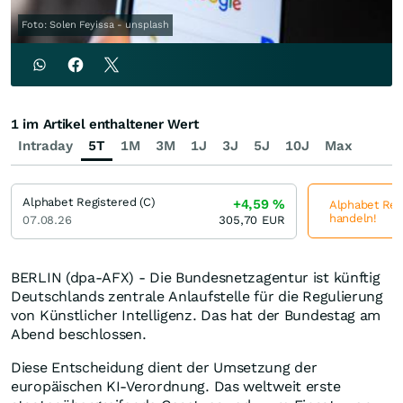
Foto: Solen Feyissa - unsplash
1 im Artikel enthaltener Wert
Intraday
5T
1M
3M
1J
3J
5J
10J
Max
Alphabet Registered (C)
+4,59
%
Alphabet Regi
handeln!
07.08.26
305,70
EUR
BERLIN (dpa-AFX) - Die Bundesnetzagentur ist künftig
Deutschlands zentrale Anlaufstelle für die Regulierung
von Künstlicher Intelligenz. Das hat der Bundestag am
Abend beschlossen.
Diese Entscheidung dient der Umsetzung der
europäischen KI-Verordnung. Das weltweit erste