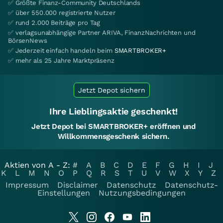
✅ Größte Finanz-Community Deutschlands
✅ über 550.000 registrierte Nutzer
✅ rund 2.000 Beiträge pro Tag
✅ verlagsunabhängige Partner ARIVA, FinanzNachrichten und
BörsenNews
✅ Jederzeit einfach handeln beim
SMARTBROKER+
✅ mehr als 25 Jahre Marktpräsenz
Jetzt Depot sichern
Ihre Lieblingsaktie geschenkt!
Jetzt Depot bei SMARTBROKER+ eröffnen und
Willkommensgeschenk sichern.
Aktien von A - Z:
#
A
B
C
D
E
F
G
H
I
J
K
L
M
N
O
P
Q
R
S
T
U
V
W
X
Y
Z
Impressum
Disclaimer
Datenschutz
Datenschutz-
Einstellungen
Nutzungsbedingungen