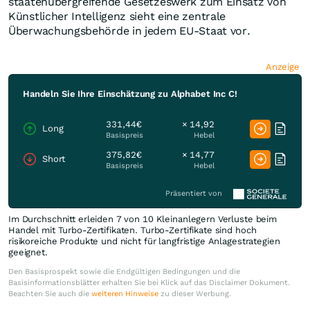
staatenübergreifende Gesetzeswerk zum Einsatz von
Künstlicher Intelligenz sieht eine zentrale
Überwachungsbehörde in jedem EU-Staat vor.
Anzeige
Handeln Sie Ihre Einschätzung zu Alphabet Inc C!
331,44€
× 14,92
Long
Basispreis
Hebel
375,82€
× 14,77
Short
Basispreis
Hebel
Präsentiert von
Im Durchschnitt erleiden 7 von 10 Kleinanlegern Verluste beim
Handel mit Turbo-Zertifikaten. Turbo-Zertifikate sind hoch
risikoreiche Produkte und nicht für langfristige Anlagestrategien
geeignet.
Den Basisprospekt sowie die Endgültigen Bedingungen und die
Basisinformationsblätter erhalten Sie bei Klick auf das Disclaimer Dokument.
Beachten Sie auch die
weiteren Hinweise
zu dieser Werbung.