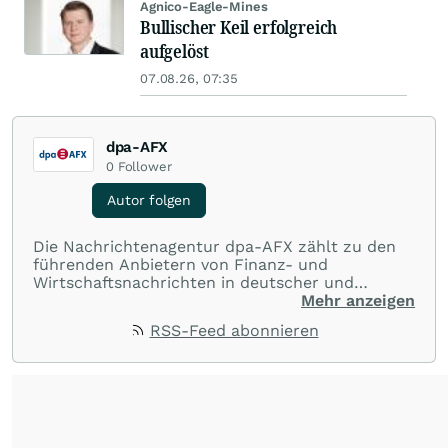
Agnico-Eagle-Mines
Bullischer Keil erfolgreich
aufgelöst
07.08.26, 07:35
dpa-AFX
0
Follower
Autor folgen
Die Nachrichtenagentur dpa-AFX zählt zu den
führenden Anbietern von Finanz- und
Wirtschaftsnachrichten in deutscher und
englischer Sprache. Gestützt auf ein
Mehr anzeigen
internationales Agentur-Netzwerk berichtet
RSS-Feed abonnieren
dpa-AFX unabhängig, zuverlässig und schnell
von allen wichtigen Finanzstandorten der Welt.
Die Nutzung der Inhalte in Form eines RSS-
Feeds ist ausschließlich für private und nicht
kommerzielle Internetangebote zulässig. Eine
dauerhafte Archivierung der dpa-AFX-