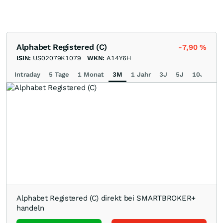
Alphabet Registered (C)
-7,90
%
ISIN:
US02079K1079
WKN:
A14Y6H
Intraday
5 Tage
1 Monat
3M
1 Jahr
3J
5J
10J
Ma
Alphabet Registered (C) direkt bei SMARTBROKER+
handeln