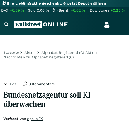
🎁 Ihre Lieblingsaktie geschenkt.
→ Jetzt Depot eröffnen
DAX
+0,69
%
Gold
0,00
%
Öl (Brent)
+0,02
%
Dow Jones
+0,25
%
Aktien
Alphabet Registered (C) Aktie
Startseite
Nachrichten zu Alphabet Registered (C)
129
0 Kommentare
Bundesnetzagentur soll KI
überwachen
Verfasst von
dpa-AFX