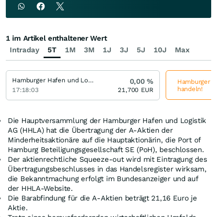
1 im Artikel enthaltener Wert
Intraday
5T
1M
3M
1J
3J
5J
10J
Max
Hamburger Hafen und Logistik
0,00
%
Hamburger Haf
handeln!
17:18:03
21,700
EUR
Die Hauptversammlung der Hamburger Hafen und Logistik
AG (HHLA) hat die Übertragung der A-Aktien der
Minderheitsaktionäre auf die Hauptaktionärin, die Port of
Hamburg Beteiligungsgesellschaft SE (PoH), beschlossen.
Der aktienrechtliche Squeeze-out wird mit Eintragung des
Übertragungsbeschlusses in das Handelsregister wirksam,
die Bekanntmachung erfolgt im Bundesanzeiger und auf
der HHLA-Website.
Die Barabfindung für die A-Aktien beträgt 21,16 Euro je
Aktie.