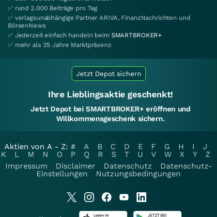
✅ rund 2.000 Beiträge pro Tag
✅ verlagsunabhängige Partner ARIVA, FinanzNachrichten und
BörsenNews
✅ Jederzeit einfach handeln beim
SMARTBROKER+
✅ mehr als 25 Jahre Marktpräsenz
Jetzt Depot sichern
Ihre Lieblingsaktie geschenkt!
Jetzt Depot bei SMARTBROKER+ eröffnen und
Willkommensgeschenk sichern.
Aktien von A - Z:
#
A
B
C
D
E
F
G
H
I
J
K
L
M
N
O
P
Q
R
S
T
U
V
W
X
Y
Z
Impressum
Disclaimer
Datenschutz
Datenschutz-
Einstellungen
Nutzungsbedingungen