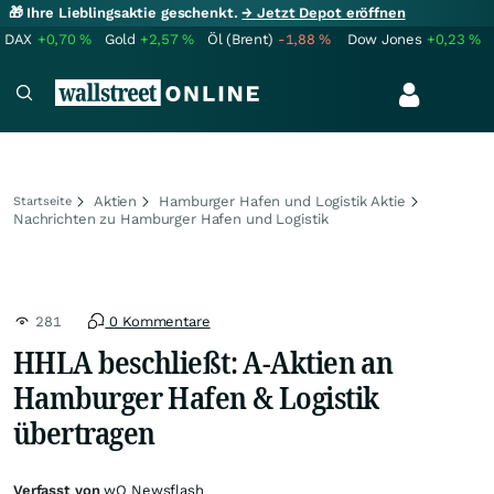
🎁 Ihre Lieblingsaktie geschenkt.
→ Jetzt Depot eröffnen
DAX
+0,70
%
Gold
+2,57
%
Öl (Brent)
-1,88
%
Dow Jones
+0,23
%
Aktien
Hamburger Hafen und Logistik Aktie
Startseite
Nachrichten zu Hamburger Hafen und Logistik
281
0 Kommentare
HHLA beschließt: A-Aktien an
Hamburger Hafen & Logistik
übertragen
Verfasst von
wO Newsflash