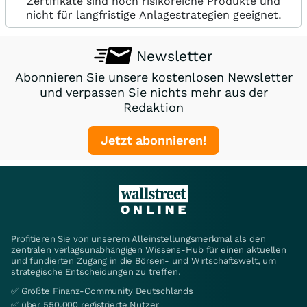
Zertifikate sind hoch risikoreiche Produkte und
nicht für langfristige Anlagestrategien geeignet.
Newsletter
Abonnieren Sie unsere kostenlosen Newsletter
und verpassen Sie nichts mehr aus der
Redaktion
Jetzt abonnieren!
Profitieren Sie von unserem Alleinstellungsmerkmal als den
zentralen verlagsunabhängigen Wissens-Hub für einen aktuellen
und fundierten Zugang in die Börsen- und Wirtschaftswelt, um
strategische Entscheidungen zu treffen.
✅ Größte Finanz-Community Deutschlands
✅ über 550.000 registrierte Nutzer