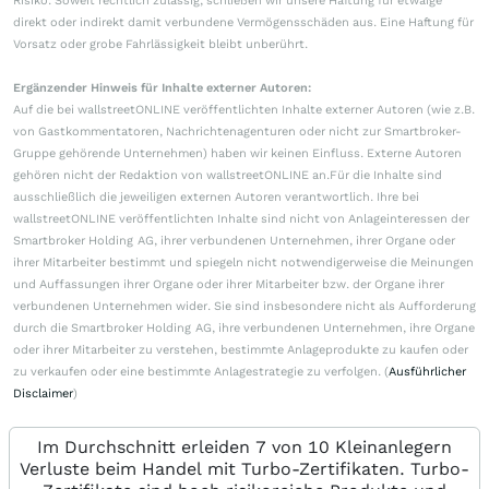
Risiko. Soweit rechtlich zulässig, schließen wir unsere Haftung für etwaige
direkt oder indirekt damit verbundene Vermögensschäden aus. Eine Haftung für
Vorsatz oder grobe Fahrlässigkeit bleibt unberührt.
Ergänzender Hinweis für Inhalte externer Autoren:
Auf die bei wallstreetONLINE veröffentlichten Inhalte externer Autoren (wie z.B.
von Gastkommentatoren, Nachrichtenagenturen oder nicht zur Smartbroker-
Gruppe gehörende Unternehmen) haben wir keinen Einfluss. Externe Autoren
gehören nicht der Redaktion von wallstreetONLINE an.Für die Inhalte sind
ausschließlich die jeweiligen externen Autoren verantwortlich. Ihre bei
wallstreetONLINE veröffentlichten Inhalte sind nicht von Anlageinteressen der
Smartbroker Holding AG, ihrer verbundenen Unternehmen, ihrer Organe oder
ihrer Mitarbeiter bestimmt und spiegeln nicht notwendigerweise die Meinungen
und Auffassungen ihrer Organe oder ihrer Mitarbeiter bzw. der Organe ihrer
verbundenen Unternehmen wider. Sie sind insbesondere nicht als Aufforderung
durch die Smartbroker Holding AG, ihre verbundenen Unternehmen, ihre Organe
oder ihrer Mitarbeiter zu verstehen, bestimmte Anlageprodukte zu kaufen oder
zu verkaufen oder eine bestimmte Anlagestrategie zu verfolgen. (
Ausführlicher
Disclaimer
)
Im Durchschnitt erleiden 7 von 10 Kleinanlegern
Verluste beim Handel mit Turbo-Zertifikaten. Turbo-