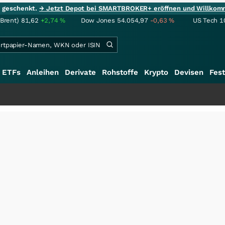
ie geschenkt.
→ Jetzt Depot bei SMARTBROKER+ eröffnen und Willkom
(Brent)
81,62
+2,74
%
Dow Jones
54.054,97
-0,63
%
US Tech 1
ETFs
Anleihen
Derivate
Rohstoffe
Krypto
Devisen
Fest