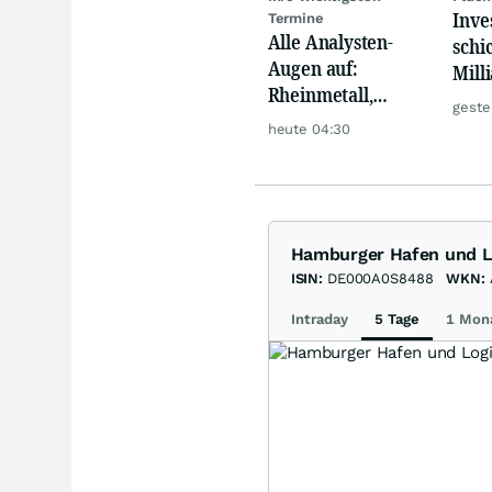
Inve
Termine
Alle Analysten-
schi
Augen auf:
Mill
Rheinmetall,
Eur
geste
Deutsche Telekom,
heute 04:30
Siemens, Airbnb &
Lyft
Hamburger Hafen und L
ISIN:
DE000A0S8488
WKN:
Intraday
5 Tage
1 Mon