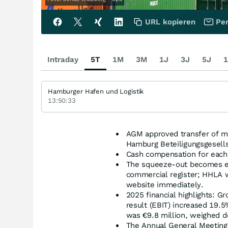
URL kopieren
Per
Intraday
5T
1M
3M
1J
3J
5J
1
Hamburger Hafen und Logistik
13:50:33
AGM approved transfer of min
Hamburg Beteiligungsgesellsc
Cash compensation for each 
The squeeze-out becomes eff
commercial register; HHLA w
website immediately.
2025 financial highlights: G
result (EBIT) increased 19.5%
was €9.8 million, weighed do
The Annual General Meeting