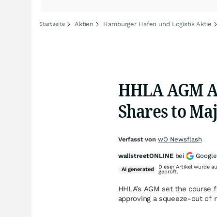
Aktien
Hamburger Hafen und Logistik Aktie
Startseite
HHLA AGM App
Shares to Ma
Verfasst von
wO Newsflash
wallstreetONLINE
bei
Google
Dieser Artikel wurde a
AI
generated
geprüft.
HHLA’s AGM set the course f
approving a squeeze-out of m