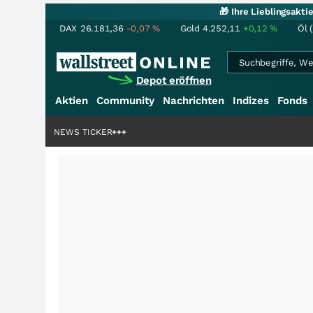
🎁 Ihre Lieblingsakt
DAX
26.181,36
-0,07
%
Gold
4.252,11
+0,12
%
Öl 
Depot eröffnen
Aktien
Community
Nachrichten
Indizes
Fonds
rdenstory?
+++
NEWS TICKER