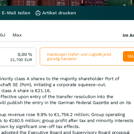
 E-Mail teilen
Artikel drucken
0J
Max
Im Ar
0,00
%
Hamburger Hafen und Logistik jetzt
SM
günstig handeln!
21,700
EUR
ority class A shares to the majority shareholder Port of
haft SE (PoH), initiating a corporate squeeze-out.
class A share is €21.16.
ective upon entry of the transfer resolution into the
ill publish the entry in the German Federal Gazette and on its
roup revenue rose 9.9% to €1,756.2 million; Group operating
 to €160.5 million; group profit after tax and minority interests
wn by significant one‑off tax effects.
 adopted the Executive Board and Supervisory Board proposal