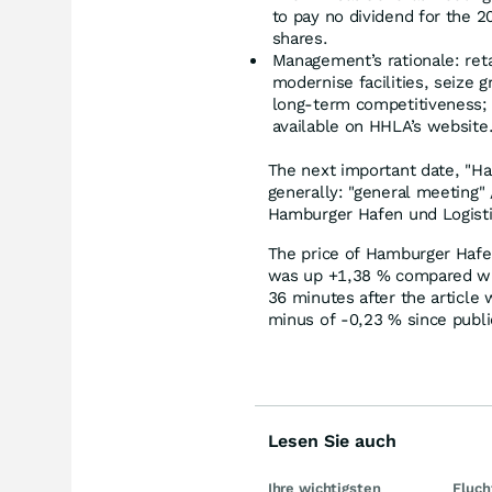
to pay no dividend for the 20
shares.
Management’s rationale: reta
modernise facilities, seize 
long‑term competitiveness; 
available on HHLA’s website
The next important date, "H
generally: "general meeting" 
Hamburger Hafen und Logisti
The price of Hamburger Hafe
was up +1,38
%
compared wit
36 minutes after the article
minus of -0,23
%
since publi
Lesen Sie auch
Ihre wichtigsten
Fluch