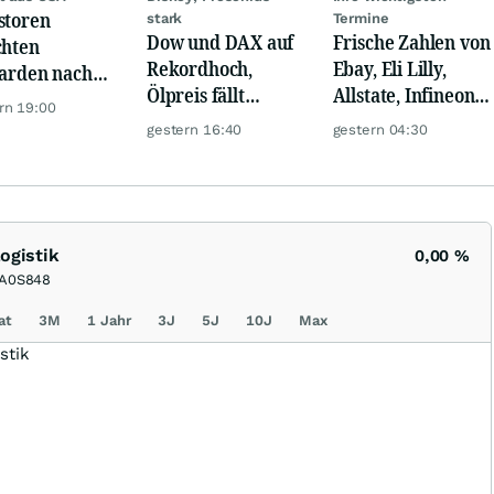
storen
stark
Termine
Dow und DAX auf
Frische Zahlen von
chten
Rekordhoch,
Ebay, Eli Lilly,
iarden nach
Ölpreis fällt
Allstate, Infineon,
opa um
rn 19:00
weiter, Gold legt
Novo Nordisk,
gestern 16:40
gestern 04:30
zu
Disney
ogistik
0,00
%
A0S848
at
3M
1 Jahr
3J
5J
10J
Max