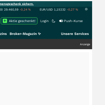
mensgeschenk sichern.
00
29.460,59
-0,24
%
EUR/USD
1,15232
-0,27
%
Aktie geschenkt!
Login
Push-Kurse
zins
Broker-Magazin ✨
Unsere Services
Anzeige