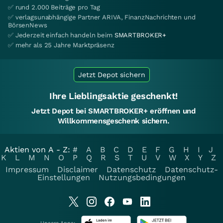
✅ rund 2.000 Beiträge pro Tag
✅ verlagsunabhängige Partner ARIVA, FinanzNachrichten und
BörsenNews
✅ Jederzeit einfach handeln beim
SMARTBROKER+
✅ mehr als 25 Jahre Marktpräsenz
Jetzt Depot sichern
Ihre Lieblingsaktie geschenkt!
Jetzt Depot bei SMARTBROKER+ eröffnen und
Willkommensgeschenk sichern.
Aktien von A - Z:
#
A
B
C
D
E
F
G
H
I
J
K
L
M
N
O
P
Q
R
S
T
U
V
W
X
Y
Z
Impressum
Disclaimer
Datenschutz
Datenschutz-
Einstellungen
Nutzungsbedingungen