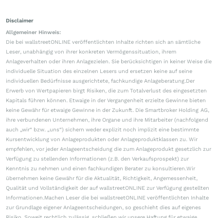
Disclaimer
Allgemeiner Hinweis:
Die bei wallstreetONLINE veröffentlichten Inhalte richten sich an sämtliche
Leser, unabhängig von ihrer konkreten Vermögenssituation, ihrem
Anlageverhalten oder ihren Anlagezielen. Sie berücksichtigen in keiner Weise die
individuelle Situation des einzelnen Lesers und ersetzen keine auf seine
individuellen Bedürfnisse ausgerichtete, fachkundige Anlageberatung.Der
Erwerb von Wertpapieren birgt Risiken, die zum Totalverlust des eingesetzten
Kapitals führen können. Etwaige in der Vergangenheit erzielte Gewinne bieten
keine Gewähr für etwaige Gewinne in der Zukunft. Die Smartbroker Holding AG,
ihre verbundenen Unternehmen, ihre Organe und ihre Mitarbeiter (nachfolgend
auch „wir“ bzw. „uns“) sichern weder explizit noch implizit eine bestimmte
Kursentwicklung von Anlageprodukten oder Anlageproduktklassen zu. Wir
empfehlen, vor jeder Anlageentscheidung die zum Anlageprodukt gesetzlich zur
Verfügung zu stellenden Informationen (z.B. den Verkaufsprospekt) zur
Kenntnis zu nehmen und einen fachkundigen Berater zu konsultieren.Wir
übernehmen keine Gewähr für die Aktualität, Richtigkeit, Angemessenheit,
Qualität und Vollständigkeit der auf wallstreetONLINE zur Verfügung gestellten
Informationen.Machen Leser die bei wallstreetONLINE veröffentlichten Inhalte
zur Grundlage eigener Anlageentscheidungen, so geschieht dies auf eigenes
Risiko. Soweit rechtlich zulässig, schließen wir unsere Haftung für etwaige