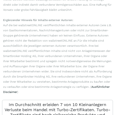
direkt oder indirekt damit verbundene Vermögensschäden aus. Eine Haftung für
Vorsatz oder grobe Fahrlässigkeit bleibt unberührt.
Ergänzender Hinweis für Inhalte externer Autoren:
Auf die bei wallstreetONLINE veröffentlichten Inhalte externer Autoren (wie z.B.
von Gastkommentatoren, Nachrichtenagenturen oder nicht zur Smartbroker-
Gruppe gehörende Unternehmen) haben wir keinen Einfluss. Externe Autoren
gehören nicht der Redaktion von wallstreetONLINE an.Für die Inhalte sind
ausschließlich die jeweiligen externen Autoren verantwortlich. Ihre bei
wallstreetONLINE veröffentlichten Inhalte sind nicht von Anlageinteressen der
Smartbroker Holding AG, ihrer verbundenen Unternehmen, ihrer Organe oder
ihrer Mitarbeiter bestimmt und spiegeln nicht notwendigerweise die Meinungen
und Auffassungen ihrer Organe oder ihrer Mitarbeiter bzw. der Organe ihrer
verbundenen Unternehmen wider. Sie sind insbesondere nicht als Aufforderung
durch die Smartbroker Holding AG, ihre verbundenen Unternehmen, ihre Organe
oder ihrer Mitarbeiter zu verstehen, bestimmte Anlageprodukte zu kaufen oder
zu verkaufen oder eine bestimmte Anlagestrategie zu verfolgen. (
Ausführlicher
Disclaimer
)
Im Durchschnitt erleiden 7 von 10 Kleinanlegern
Verluste beim Handel mit Turbo-Zertifikaten. Turbo-
Zertifikate sind hoch risikoreiche Produkte und