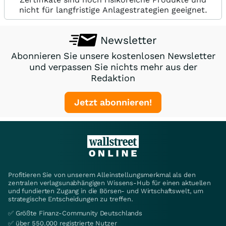
nicht für langfristige Anlagestrategien geeignet.
Newsletter
Abonnieren Sie unsere kostenlosen Newsletter
und verpassen Sie nichts mehr aus der
Redaktion
Jetzt abonnieren!
Profitieren Sie von unserem Alleinstellungsmerkmal als den
zentralen verlagsunabhängigen Wissens-Hub für einen aktuellen
und fundierten Zugang in die Börsen- und Wirtschaftswelt, um
strategische Entscheidungen zu treffen.
✅ Größte Finanz-Community Deutschlands
✅ über 550.000 registrierte Nutzer