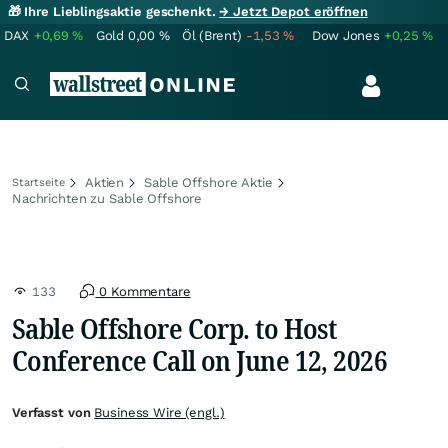
🎁 Ihre Lieblingsaktie geschenkt.
→ Jetzt Depot eröffnen
DAX
+0,69
%
Gold
0,00
%
Öl (Brent)
-1,53
%
Dow Jones
+0,25
%
Aktien
Sable Offshore Aktie
Startseite
Nachrichten zu Sable Offshore
133
0 Kommentare
Sable Offshore Corp. to Host
Conference Call on June 12, 2026
Verfasst von
Business Wire (engl.)