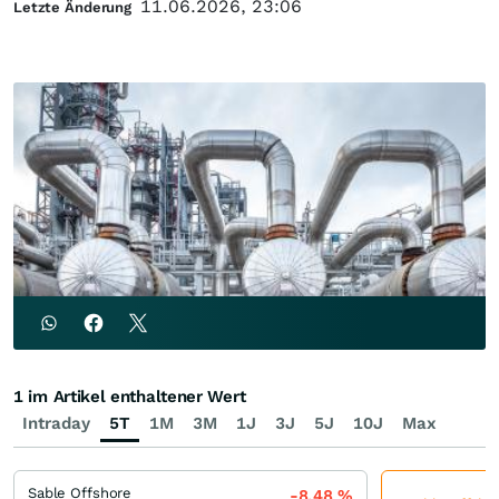
11.06.2026, 23:06
Letzte Änderung
1 im Artikel enthaltener Wert
Intraday
5T
1M
3M
1J
3J
5J
10J
Max
Sable Offshore
-8,48
%