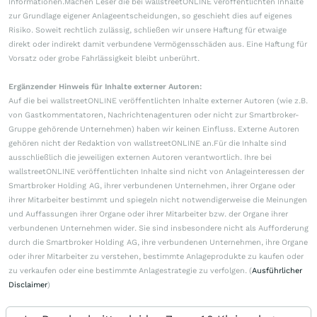
Informationen.Machen Leser die bei wallstreetONLINE veröffentlichten Inhalte
zur Grundlage eigener Anlageentscheidungen, so geschieht dies auf eigenes
Risiko. Soweit rechtlich zulässig, schließen wir unsere Haftung für etwaige
direkt oder indirekt damit verbundene Vermögensschäden aus. Eine Haftung für
Vorsatz oder grobe Fahrlässigkeit bleibt unberührt.
Ergänzender Hinweis für Inhalte externer Autoren:
Auf die bei wallstreetONLINE veröffentlichten Inhalte externer Autoren (wie z.B.
von Gastkommentatoren, Nachrichtenagenturen oder nicht zur Smartbroker-
Gruppe gehörende Unternehmen) haben wir keinen Einfluss. Externe Autoren
gehören nicht der Redaktion von wallstreetONLINE an.Für die Inhalte sind
ausschließlich die jeweiligen externen Autoren verantwortlich. Ihre bei
wallstreetONLINE veröffentlichten Inhalte sind nicht von Anlageinteressen der
Smartbroker Holding AG, ihrer verbundenen Unternehmen, ihrer Organe oder
ihrer Mitarbeiter bestimmt und spiegeln nicht notwendigerweise die Meinungen
und Auffassungen ihrer Organe oder ihrer Mitarbeiter bzw. der Organe ihrer
verbundenen Unternehmen wider. Sie sind insbesondere nicht als Aufforderung
durch die Smartbroker Holding AG, ihre verbundenen Unternehmen, ihre Organe
oder ihrer Mitarbeiter zu verstehen, bestimmte Anlageprodukte zu kaufen oder
zu verkaufen oder eine bestimmte Anlagestrategie zu verfolgen. (
Ausführlicher
Disclaimer
)