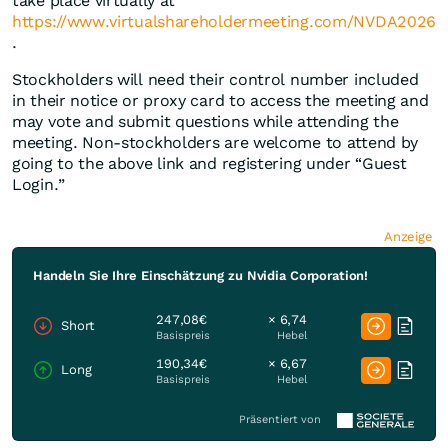
take place virtually at
https://www.virtualshareholdermeeting.com/NVDA2026
.
Stockholders will need their control number included
in their notice or proxy card to access the meeting and
may vote and submit questions while attending the
meeting. Non-stockholders are welcome to attend by
going to the above link and registering under “Guest
Login.”
Anzeige
Handeln Sie Ihre Einschätzung zu Nvidia Corporation!
247,08€
× 6,74
Short
Basispreis
Hebel
190,34€
× 6,67
Long
Basispreis
Hebel
Präsentiert von