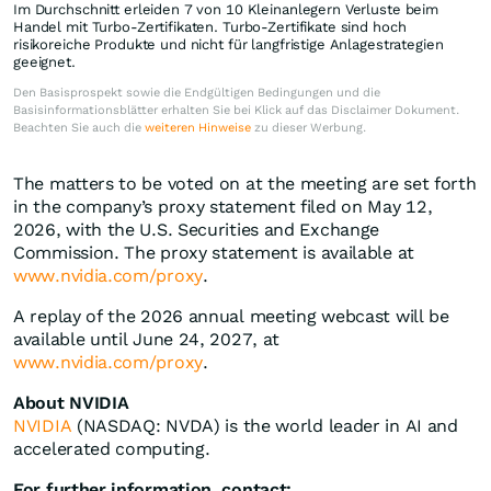
Im Durchschnitt erleiden 7 von 10 Kleinanlegern Verluste beim
Handel mit Turbo-Zertifikaten. Turbo-Zertifikate sind hoch
risikoreiche Produkte und nicht für langfristige Anlagestrategien
geeignet.
Den Basisprospekt sowie die Endgültigen Bedingungen und die
Basisinformationsblätter erhalten Sie bei Klick auf das Disclaimer Dokument.
Beachten Sie auch die
weiteren Hinweise
zu dieser Werbung.
The matters to be voted on at the meeting are set forth
in the company’s proxy statement filed on May 12,
2026, with the U.S. Securities and Exchange
Commission. The proxy statement is available at
www.nvidia.com/proxy
.
A replay of the 2026 annual meeting webcast will be
available until June 24, 2027, at
www.nvidia.com/proxy
.
About NVIDIA
NVIDIA
(NASDAQ: NVDA) is the world leader in AI and
accelerated computing.
For further information, contact: