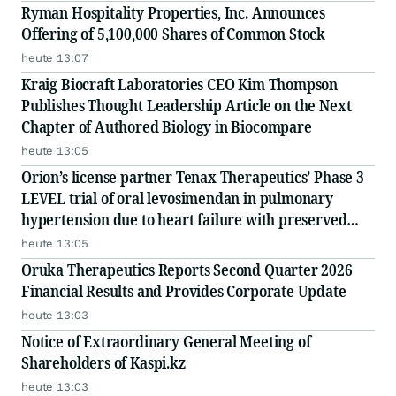
Ryman Hospitality Properties, Inc. Announces
Offering of 5,100,000 Shares of Common Stock
heute 13:07
Kraig Biocraft Laboratories CEO Kim Thompson
Publishes Thought Leadership Article on the Next
Chapter of Authored Biology in Biocompare
heute 13:05
Orion’s license partner Tenax Therapeutics’ Phase 3
LEVEL trial of oral levosimendan in pulmonary
hypertension due to heart failure with preserved
ejection fraction (PH-HFpEF) did not reach its
heute 13:05
primary endpoint
Oruka Therapeutics Reports Second Quarter 2026
Financial Results and Provides Corporate Update
heute 13:03
Notice of Extraordinary General Meeting of
Shareholders of Kaspi.kz
heute 13:03