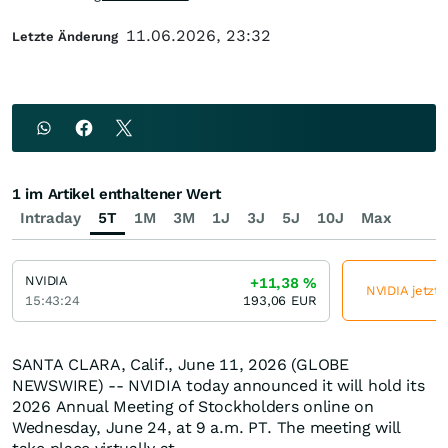
11.06.2026, 23:32
Letzte Änderung
1 im Artikel enthaltener Wert
Intraday
5T
1M
3M
1J
3J
5J
10J
Max
NVIDIA
+11,38
%
NVIDIA jetzt 
15:43:24
193,06
EUR
SANTA CLARA, Calif., June 11, 2026 (GLOBE
NEWSWIRE) -- NVIDIA today announced it will hold its
2026 Annual Meeting of Stockholders online on
Wednesday, June 24, at 9 a.m. PT. The meeting will