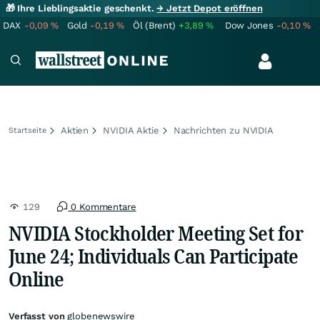
🎁 Ihre Lieblingsaktie geschenkt.
→ Jetzt Depot eröffnen
DAX
-0,09
%
Gold
-0,19
%
Öl (Brent)
+3,89
%
Dow Jones
-0,10
%
Aktien
NVIDIA Aktie
Nachrichten zu NVIDIA
Startseite
129
0 Kommentare
NVIDIA Stockholder Meeting Set for
June 24; Individuals Can Participate
Online
Verfasst von
globenewswire