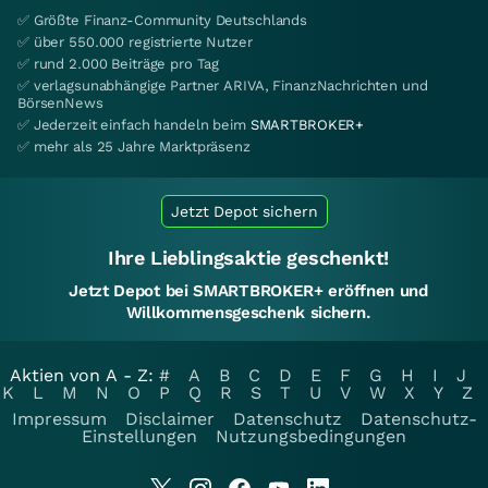
✅ Größte Finanz-Community Deutschlands
✅ über 550.000 registrierte Nutzer
✅ rund 2.000 Beiträge pro Tag
✅ verlagsunabhängige Partner ARIVA, FinanzNachrichten und
BörsenNews
✅ Jederzeit einfach handeln beim
SMARTBROKER+
✅ mehr als 25 Jahre Marktpräsenz
Jetzt Depot sichern
Ihre Lieblingsaktie geschenkt!
Jetzt Depot bei SMARTBROKER+ eröffnen und
Willkommensgeschenk sichern.
Aktien von A - Z:
#
A
B
C
D
E
F
G
H
I
J
K
L
M
N
O
P
Q
R
S
T
U
V
W
X
Y
Z
Impressum
Disclaimer
Datenschutz
Datenschutz-
Einstellungen
Nutzungsbedingungen