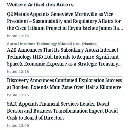
Weitere Artikel des Autors
Q2 Metals Appoints Geneviève Morinville as Vice
President – Sustainability and Regulatory Affairs for
the Cisco Lithium Project in Eeyou Istchee James Bay,
Quebec, Canada
heute 13:15
Autozi Internet Technology (Global) Ltd. (Nasdaq
AZI) Announces That Its Subsidiary Autozi Internet
Technology (HK) Ltd. Intends to Acquire Significant
SpaceX Economic Exposure as a Strategic Treasury
Asset
heute 13:15
Discovery Announces Continued Exploration Success
at Borden, Extends Main Zone Over Half a Kilometre
heute 13:15
SAIC Appoints Financial Services Leader David
Benson and Business Transformation Expert David
Cush to Board of Directors
heute 13:09