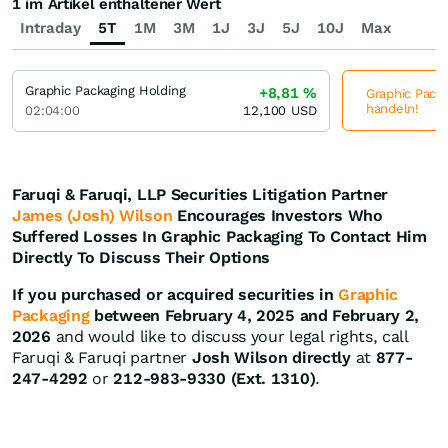
1 im Artikel enthaltener Wert
Intraday
5T
1M
3M
1J
3J
5J
10J
Max
Graphic Packaging Holding
+8,81
%
Graphic Packa
handeln!
02:04:00
12,100
USD
Faruqi & Faruqi, LLP Securities Litigation Partner
James (Josh) Wilson
Encourages Investors Who
Suffered Losses In Graphic Packaging To Contact Him
Directly To Discuss Their Options
If you purchased or acquired securities in
Graphic
Packaging
between February 4, 2025 and February 2,
2026
and would like to discuss your legal rights, call
Faruqi & Faruqi partner
Josh Wilson directly
at
877-
247-4292
or
212-983-9330 (Ext. 1310)
.