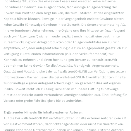
individuelle Situation des einzelnen Lesers und ersetzen keine auf seine
individuellen Bedürfnisse ausgerichtete, fachkundige Anlageberatung.Der
Erwerb von Wertpapieren birgt Risiken, die zum Totalverlust des eingesetzten
Kapitals führen können. Etwaige in der Vergangenheit erzielte Gewinne bieten
keine Gewähr für etwaige Gewinne in der Zukunft. Die Smartbroker Holding AG,
ihre verbundenen Unternehmen, ihre Organe und ihre Mitarbeiter (nachfolgend
auch „wir“ bzw. „uns“) sichern weder explizit noch implizit eine bestimmte
Kursentwicklung von Anlageprodukten oder Anlageproduktklassen zu. Wir
empfehlen, vor jeder Anlageentscheidung die zum Anlageprodukt gesetzlich zur
Verfügung zu stellenden Informationen (z.B. den Verkaufsprospekt) zur
Kenntnis zu nehmen und einen fachkundigen Berater zu konsultieren.Wir
übernehmen keine Gewähr für die Aktualität, Richtigkeit, Angemessenheit,
Qualität und Vollständigkeit der auf wallstreetONLINE zur Verfügung gestellten
Informationen.Machen Leser die bei wallstreetONLINE veröffentlichten Inhalte
zur Grundlage eigener Anlageentscheidungen, so geschieht dies auf eigenes
Risiko. Soweit rechtlich zulässig, schließen wir unsere Haftung für etwaige
direkt oder indirekt damit verbundene Vermögensschäden aus. Eine Haftung für
Vorsatz oder grobe Fahrlässigkeit bleibt unberührt.
Ergänzender Hinweis für Inhalte externer Autoren:
Auf die bei wallstreetONLINE veröffentlichten Inhalte externer Autoren (wie z.B.
von Gastkommentatoren, Nachrichtenagenturen oder nicht zur Smartbroker-
Gruppe gehörende Unternehmen) haben wir keinen Einfluss. Externe Autoren