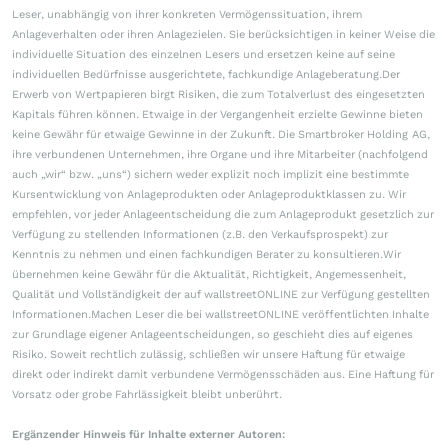
Leser, unabhängig von ihrer konkreten Vermögenssituation, ihrem
Anlageverhalten oder ihren Anlagezielen. Sie berücksichtigen in keiner Weise die
individuelle Situation des einzelnen Lesers und ersetzen keine auf seine
individuellen Bedürfnisse ausgerichtete, fachkundige Anlageberatung.Der
Erwerb von Wertpapieren birgt Risiken, die zum Totalverlust des eingesetzten
Kapitals führen können. Etwaige in der Vergangenheit erzielte Gewinne bieten
keine Gewähr für etwaige Gewinne in der Zukunft. Die Smartbroker Holding AG,
ihre verbundenen Unternehmen, ihre Organe und ihre Mitarbeiter (nachfolgend
auch „wir“ bzw. „uns“) sichern weder explizit noch implizit eine bestimmte
Kursentwicklung von Anlageprodukten oder Anlageproduktklassen zu. Wir
empfehlen, vor jeder Anlageentscheidung die zum Anlageprodukt gesetzlich zur
Verfügung zu stellenden Informationen (z.B. den Verkaufsprospekt) zur
Kenntnis zu nehmen und einen fachkundigen Berater zu konsultieren.Wir
übernehmen keine Gewähr für die Aktualität, Richtigkeit, Angemessenheit,
Qualität und Vollständigkeit der auf wallstreetONLINE zur Verfügung gestellten
Informationen.Machen Leser die bei wallstreetONLINE veröffentlichten Inhalte
zur Grundlage eigener Anlageentscheidungen, so geschieht dies auf eigenes
Risiko. Soweit rechtlich zulässig, schließen wir unsere Haftung für etwaige
direkt oder indirekt damit verbundene Vermögensschäden aus. Eine Haftung für
Vorsatz oder grobe Fahrlässigkeit bleibt unberührt.
Ergänzender Hinweis für Inhalte externer Autoren: