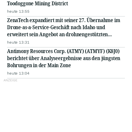
Toodoggone Mining District
heute 13:55
ZenaTech expandiert mit seiner 27. Übernahme im
Drone-as-a-Service-Geschäft nach Idaho und
erweitert sein Angebot an drohnengestützten
Serviceleistungen im Vermessungs- und
heute 13:31
Bauingenieurwesen
Antimony Resources Corp. (ATMY) (ATMYF) (K8J0)
berichtet über Analyseergebnisse aus den jüngsten
Bohrungen in der Main Zone
heute 13:04