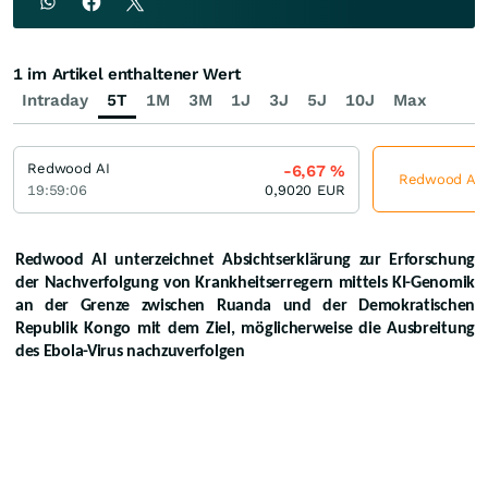
1 im Artikel enthaltener Wert
Intraday
5T
1M
3M
1J
3J
5J
10J
Max
Redwood AI
-6,67
%
Redwood AI j
19:59:06
0,9020
EUR
Redwood AI unterzeichnet Absichtserklärung zur Erforschung
der Nachverfolgung von Krankheitserregern mittels KI-Genomik
an der Grenze zwischen Ruanda und der Demokratischen
Republik Kongo mit dem Ziel, möglicherweise die Ausbreitung
des Ebola-Virus nachzuverfolgen