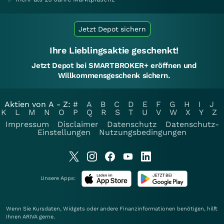
Jetzt Depot sichern
Ihre Lieblingsaktie geschenkt!
Jetzt Depot bei SMARTBROKER+ eröffnen und
Willkommensgeschenk sichern.
Aktien von A - Z:
#
A
B
C
D
E
F
G
H
I
J
K
L
M
N
O
P
Q
R
S
T
U
V
W
X
Y
Z
Impressum
Disclaimer
Datenschutz
Datenschutz-
Einstellungen
Nutzungsbedingungen
Unsere Apps:
Wenn Sie Kursdaten, Widgets oder andere Finanzinformationen benötigen, hilft
Ihnen
ARIVA
gerne.