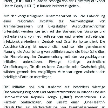
Intent, „
LOI
“) mit Dr. Placide Sesonga von der University of Global
Health Equity (UGHE) in Ruanda bekannt zu geben.
Mit der vorgeschlagenen Zusammenarbeit soll die Entwicklung
einer regionalen Initiative zur Nachverfolgung von
Krankheitserregern und KI-gestützten Ausbruchsnachrichten
unterstützt werden, die sich auf die Stärkung der Vorsorge und
Früherkennung von neu auftretenden und wieder auftretenden
Infektionskrankheiten in Zentral- und Ostafrika konzentriert. Die
Absichtserklärung ist unverbindlich und soll die gemeinsame
Planung, die Ausarbeitung von Leitlinien sowie die Gespräche über
die Finanzierung im Zusammenhang mit der vorgeschlagenen
Initiative unterstützen. Etwaige künftige verbindliche
Verpflichtungen, für die es keine Garantie oder Gewissheit gibt,
würden gesonderten endgültigen Vereinbarungen zwischen den
beteiligten Parteien unterliegen.
Die Initiative soll sich zunächst auf besonders wichtige
Überwachungsregionen und Mobilitätskorridore in Ruanda und der
Demokratischen Republik Kongo („
DRK
“) konzentrieren. Die
Parteien beabsichtigen, den Einsatz einer „One-Health“-
Infrastruktur zur Nachverfolgung von Krankheitserregern an