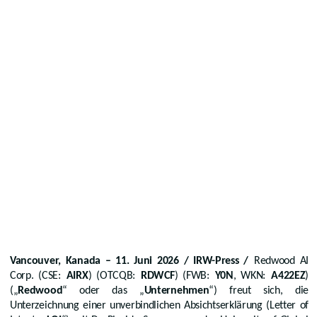
Vancouver, Kanada – 11. Juni 2026 / IRW-Press /
Redwood AI
Corp. (CSE:
AIRX
) (OTCQB:
RDWCF
) (FWB:
Y0N
, WKN:
A422EZ
)
(„
Redwood
“ oder das „
Unternehmen
“) freut sich, die
Unterzeichnung einer unverbindlichen Absichtserklärung (Letter of