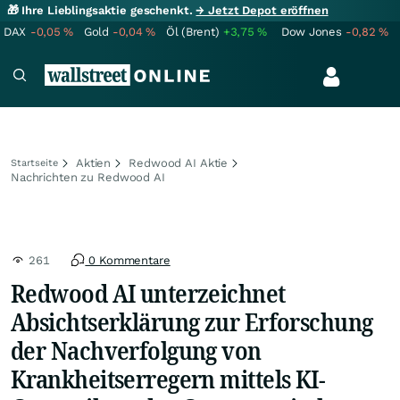
🎁 Ihre Lieblingsaktie geschenkt.
→ Jetzt Depot eröffnen
DAX
-0,05
%
Gold
-0,04
%
Öl (Brent)
+3,75
%
Dow Jones
-0,82
%
Aktien
Redwood AI Aktie
Startseite
Nachrichten zu Redwood AI
261
0 Kommentare
Redwood AI unterzeichnet
Absichtserklärung zur Erforschung
der Nachverfolgung von
Krankheitserregern mittels KI-