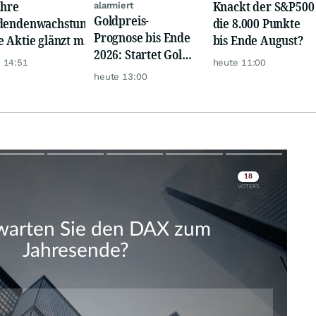
ahre
Knackt der S&P500
alarmiert
Goldpreis-
dendenwachstum:
die 8.000 Punkte
Prognose bis Ende
e Aktie glänzt mit
bis Ende August?
2026: Startet Gold
m-Renditen
 14:51
heute 11:00
jetzt eine neue
heute 13:00
Rallye?
Skip