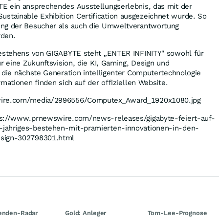
E ein ansprechendes Ausstellungserlebnis, das mit der
ainable Exhibition Certification ausgezeichnet wurde. So
ung der Besucher als auch die Umweltverantwortung
rden.
Bestehens von GIGABYTE steht „ENTER INFINITY" sowohl für
ür eine Zukunftsvision, die KI, Gaming, Design und
 die nächste Generation intelligenter Computertechnologie
rmationen finden sich auf der
offiziellen Website
.
wire.com/media/2996556/Computex_Award_1920x1080.jpg
tps://www.prnewswire.com/news-releases/gigabyte-feiert-auf-
jahriges-bestehen-mit-pramierten-innovationen-in-den-
esign-302798301.html
enden-Radar
Gold: Anleger
Tom-Lee-Prognose