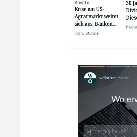
30 J
Kredite
Krise am US-
Divi
Agrarmarkt weitet
Dies
sich aus, Banken
Trau
heute
werden nervös
vor 1 Stunde