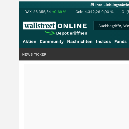
🎁 Ihre Lieblingsakt
DAX
26.355,84
+0,69
%
Gold
4.342,26
0,00
%
Öl (
Depot eröffnen
Aktien
Community
Nachrichten
Indizes
Fonds
NEWS TICKER