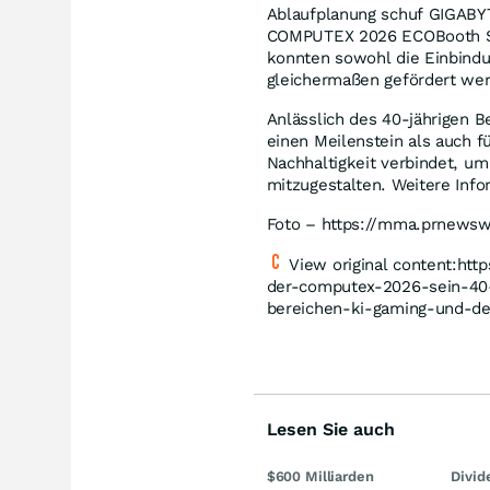
Ablaufplanung schuf GIGABYT
COMPUTEX 2026 ECOBooth Sust
konnten sowohl die Einbind
gleichermaßen gefördert we
Anlässlich des 40-jährigen 
einen Meilenstein als auch f
Nachhaltigkeit verbindet, um
mitzugestalten. Weitere Info
Foto – https://mma.prnews
View original content:ht
der-computex-2026-sein-40-
bereichen-ki-gaming-und-d
Lesen Sie auch
$600 Milliarden
Divid