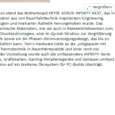
Vergrößern
tion stand das Motherboard X870E AORUS INFINITY NEXT, das in
ation aus von Raumfahrttechnik inspiriertem Engineering,
ologien und markanter Ästhetik hervorgehoben wurde. Das
ermische Materialien, wie sie auch in Raketentriebwerken zum
rucktechnologien, eine AI-Gyroid-Struktur zur Vergrößerung
 % sowie ein 64-Phasen-Stromversorgungsdesign, das bis zu
efern kann. Tom's Hardware lobte es als „vollgepackt mit
Thermotechnik in Raumfahrtqualität und einer noch nie
der Vorstellung wurde auch die umfassendere INFINITY-Serie
ds, Grafikkarten, Gaming-Peripheriegeräte und Gehäuse umfasst
ion auf ein breiteres Ökosystem für PC-Builds überträgt.