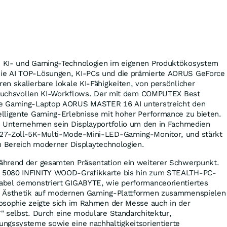
 KI- und Gaming-Technologien im eigenen Produktökosystem
e AI TOP-Lösungen, KI-PCs und die prämierte AORUS GeForce
n skalierbare lokale KI-Fähigkeiten, von persönlicher
spruchsvollen KI-Workflows. Der mit dem COMPUTEX Best
e Gaming-Laptop AORUS MASTER 16 AI unterstreicht den
lligente Gaming-Erlebnisse mit hoher Performance zu bieten.
s Unternehmen sein Displayportfolio um den in Fachmedien
27-Zoll-5K-Multi-Mode-Mini-LED-Gaming-Monitor, und stärkt
m Bereich moderner Displaytechnologien.
ährend der gesamten Präsentation ein weiterer Schwerpunkt.
 5080 INFINITY WOOD-Grafikkarte bis hin zum STEALTH-PC-
abel demonstriert GIGABYTE, wie performanceorientiertes
e Ästhetik auf modernen Gaming-Plattformen zusammenspielen
osophie zeigte sich im Rahmen der Messe auch in der
" selbst. Durch eine modulare Standarchitektur,
ngssysteme sowie eine nachhaltigkeitsorientierte