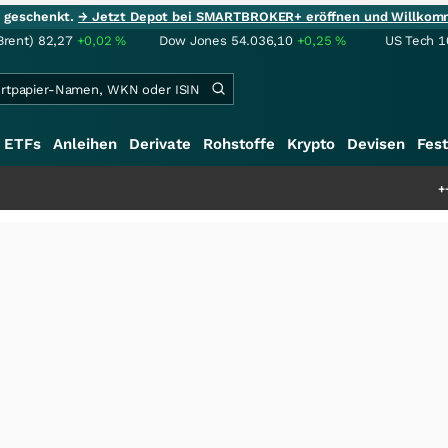
ie geschenkt.
→ Jetzt Depot bei SMARTBROKER+ eröffnen und Willkom
Brent)
82,27
+0,02
%
Dow Jones
54.036,10
+0,25
%
US Tech 1
ETFs
Anleihen
Derivate
Rohstoffe
Krypto
Devisen
Fest
+++
Saga bei 0,5