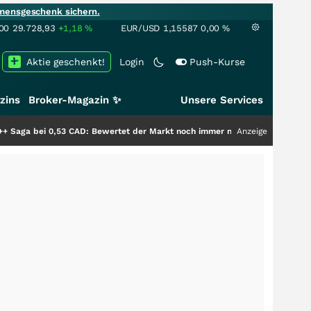
mensgeschenk sichern.
00
29.728,93
+1,18
%
EUR/USD
1,15587
0,00
%
Aktie geschenkt!
Login
Push-Kurse
zins
Broker-Magazin ✨
Unsere Services
3 CAD: Bewertet der Markt noch immer nur die Hälfte der Story?
Anzeige
+++