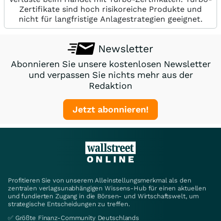
Zertifikate sind hoch risikoreiche Produkte und
nicht für langfristige Anlagestrategien geeignet.
Newsletter
Abonnieren Sie unsere kostenlosen Newsletter
und verpassen Sie nichts mehr aus der
Redaktion
Jetzt abonnieren!
Profitieren Sie von unserem Alleinstellungsmerkmal als den
zentralen verlagsunabhängigen Wissens-Hub für einen aktuellen
und fundierten Zugang in die Börsen- und Wirtschaftswelt, um
strategische Entscheidungen zu treffen.
✅ Größte Finanz-Community Deutschlands