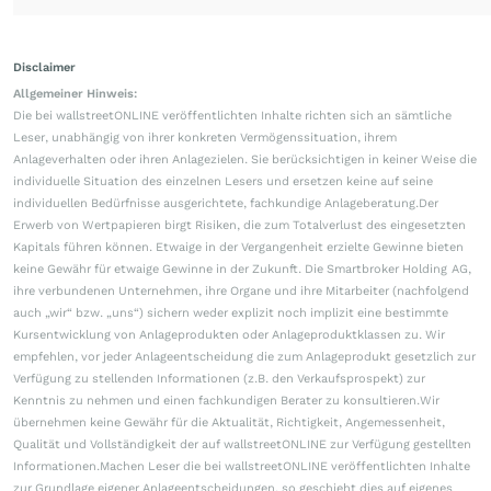
Disclaimer
Allgemeiner Hinweis:
Die bei wallstreetONLINE veröffentlichten Inhalte richten sich an sämtliche
Leser, unabhängig von ihrer konkreten Vermögenssituation, ihrem
Anlageverhalten oder ihren Anlagezielen. Sie berücksichtigen in keiner Weise die
individuelle Situation des einzelnen Lesers und ersetzen keine auf seine
individuellen Bedürfnisse ausgerichtete, fachkundige Anlageberatung.Der
Erwerb von Wertpapieren birgt Risiken, die zum Totalverlust des eingesetzten
Kapitals führen können. Etwaige in der Vergangenheit erzielte Gewinne bieten
keine Gewähr für etwaige Gewinne in der Zukunft. Die Smartbroker Holding AG,
ihre verbundenen Unternehmen, ihre Organe und ihre Mitarbeiter (nachfolgend
auch „wir“ bzw. „uns“) sichern weder explizit noch implizit eine bestimmte
Kursentwicklung von Anlageprodukten oder Anlageproduktklassen zu. Wir
empfehlen, vor jeder Anlageentscheidung die zum Anlageprodukt gesetzlich zur
Verfügung zu stellenden Informationen (z.B. den Verkaufsprospekt) zur
Kenntnis zu nehmen und einen fachkundigen Berater zu konsultieren.Wir
übernehmen keine Gewähr für die Aktualität, Richtigkeit, Angemessenheit,
Qualität und Vollständigkeit der auf wallstreetONLINE zur Verfügung gestellten
Informationen.Machen Leser die bei wallstreetONLINE veröffentlichten Inhalte
zur Grundlage eigener Anlageentscheidungen, so geschieht dies auf eigenes