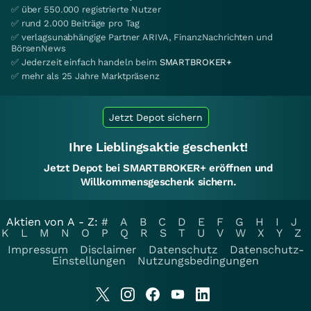
✅ über 550.000 registrierte Nutzer
✅ rund 2.000 Beiträge pro Tag
✅ verlagsunabhängige Partner ARIVA, FinanzNachrichten und
BörsenNews
✅ Jederzeit einfach handeln beim
SMARTBROKER+
✅ mehr als 25 Jahre Marktpräsenz
Jetzt Depot sichern
Ihre Lieblingsaktie geschenkt!
Jetzt Depot bei SMARTBROKER+ eröffnen und
Willkommensgeschenk sichern.
Aktien von A - Z:
#
A
B
C
D
E
F
G
H
I
J
K
L
M
N
O
P
Q
R
S
T
U
V
W
X
Y
Z
Impressum
Disclaimer
Datenschutz
Datenschutz-
Einstellungen
Nutzungsbedingungen