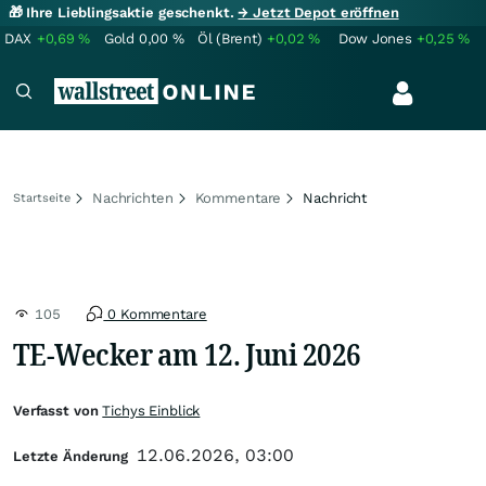
🎁 Ihre Lieblingsaktie geschenkt.
→ Jetzt Depot eröffnen
DAX
+0,69
%
Gold
0,00
%
Öl (Brent)
+0,02
%
Dow Jones
+0,25
%
Nachrichten
Kommentare
Nachricht
Startseite
105
0 Kommentare
TE-Wecker am 12. Juni 2026
Verfasst von
Tichys Einblick
12.06.2026, 03:00
Letzte Änderung