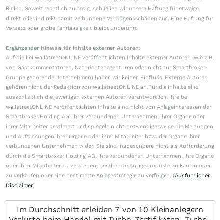
Risiko. Soweit rechtlich zulässig, schließen wir unsere Haftung für etwaige
direkt oder indirekt damit verbundene Vermögensschäden aus. Eine Haftung für
Vorsatz oder grobe Fahrlässigkeit bleibt unberührt.
Ergänzender Hinweis für Inhalte externer Autoren:
Auf die bei wallstreetONLINE veröffentlichten Inhalte externer Autoren (wie z.B.
von Gastkommentatoren, Nachrichtenagenturen oder nicht zur Smartbroker-
Gruppe gehörende Unternehmen) haben wir keinen Einfluss. Externe Autoren
gehören nicht der Redaktion von wallstreetONLINE an.Für die Inhalte sind
ausschließlich die jeweiligen externen Autoren verantwortlich. Ihre bei
wallstreetONLINE veröffentlichten Inhalte sind nicht von Anlageinteressen der
Smartbroker Holding AG, ihrer verbundenen Unternehmen, ihrer Organe oder
ihrer Mitarbeiter bestimmt und spiegeln nicht notwendigerweise die Meinungen
und Auffassungen ihrer Organe oder ihrer Mitarbeiter bzw. der Organe ihrer
verbundenen Unternehmen wider. Sie sind insbesondere nicht als Aufforderung
durch die Smartbroker Holding AG, ihre verbundenen Unternehmen, ihre Organe
oder ihrer Mitarbeiter zu verstehen, bestimmte Anlageprodukte zu kaufen oder
zu verkaufen oder eine bestimmte Anlagestrategie zu verfolgen. (
Ausführlicher
Disclaimer
)
Im Durchschnitt erleiden 7 von 10 Kleinanlegern
Verluste beim Handel mit Turbo-Zertifikaten. Turbo-