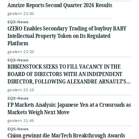
Amrize Reports Second Quarter 2026 Results
gestern 22:50
EQS-News
tZERO Enables Secondary Trading of buybuy BABY
Intellectual Property Token on Its Regulated
Platform
gestern 22:20
EQS-News
BIRKENSTOCK SEEKS TO FILL VACANCY IN THE
BOARD OF DIRECTORS WITH AN INDEPENDENT
DIRECTOR, FOLLOWING ALEXANDRE ARNAULT'S
RESIGNATION DUE TO PROFESSIONAL
gestern 22:15
COMMITTMENTS
EQS-News
FP Markets Analysis: Japanese Yen at a Crossroads as
Markets Weigh Next Move
gestern 21:45
EQS-News
Cision gewinnt die MarTech Breakthrough Awards