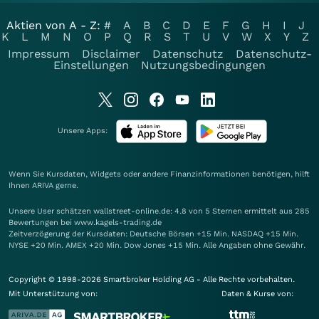
Aktien von A - Z:
#
A
B
C
D
E
F
G
H
I
J
K
L
M
N
O
P
Q
R
S
T
U
V
W
X
Y
Z
Impressum
Disclaimer
Datenschutz
Datenschutz-
Einstellungen
Nutzungsbedingungen
Unsere Apps:
Wenn Sie Kursdaten, Widgets oder andere Finanzinformationen benötigen, hilft
Ihnen
ARIVA
gerne.
Unsere User schätzen wallstreet-online.de: 4.8 von 5 Sternen ermittelt aus 285
Bewertungen bei www.kagels-trading.de
Zeitverzögerung der Kursdaten: Deutsche Börsen +15 Min. NASDAQ +15 Min.
NYSE +20 Min. AMEX +20 Min. Dow Jones +15 Min. Alle Angaben ohne Gewähr.
Copyright © 1998-2026 Smartbroker Holding AG - Alle Rechte vorbehalten.
Mit Unterstützung von:
Daten & Kurse von: