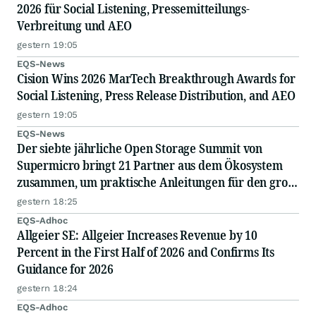
2026 für Social Listening, Pressemitteilungs-
Verbreitung und AEO
gestern 19:05
EQS-News
Cision Wins 2026 MarTech Breakthrough Awards for
Social Listening, Press Release Distribution, and AEO
gestern 19:05
EQS-News
Der siebte jährliche Open Storage Summit von
Supermicro bringt 21 Partner aus dem Ökosystem
zusammen, um praktische Anleitungen für den groß
angelegten Einsatz von KI in Unternehmen
gestern 18:25
auszutauschen
EQS-Adhoc
Allgeier SE: Allgeier Increases Revenue by 10
Percent in the First Half of 2026 and Confirms Its
Guidance for 2026
gestern 18:24
EQS-Adhoc