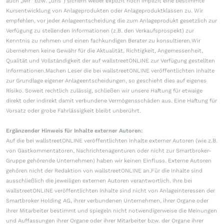
auch „wir“ bzw. „uns“) sichern weder explizit noch implizit eine bestimmte
Kursentwicklung von Anlageprodukten oder Anlageproduktklassen zu. Wir
empfehlen, vor jeder Anlageentscheidung die zum Anlageprodukt gesetzlich zur
Verfügung zu stellenden Informationen (z.B. den Verkaufsprospekt) zur
Kenntnis zu nehmen und einen fachkundigen Berater zu konsultieren.Wir
übernehmen keine Gewähr für die Aktualität, Richtigkeit, Angemessenheit,
Qualität und Vollständigkeit der auf wallstreetONLINE zur Verfügung gestellten
Informationen.Machen Leser die bei wallstreetONLINE veröffentlichten Inhalte
zur Grundlage eigener Anlageentscheidungen, so geschieht dies auf eigenes
Risiko. Soweit rechtlich zulässig, schließen wir unsere Haftung für etwaige
direkt oder indirekt damit verbundene Vermögensschäden aus. Eine Haftung für
Vorsatz oder grobe Fahrlässigkeit bleibt unberührt.
Ergänzender Hinweis für Inhalte externer Autoren:
Auf die bei wallstreetONLINE veröffentlichten Inhalte externer Autoren (wie z.B.
von Gastkommentatoren, Nachrichtenagenturen oder nicht zur Smartbroker-
Gruppe gehörende Unternehmen) haben wir keinen Einfluss. Externe Autoren
gehören nicht der Redaktion von wallstreetONLINE an.Für die Inhalte sind
ausschließlich die jeweiligen externen Autoren verantwortlich. Ihre bei
wallstreetONLINE veröffentlichten Inhalte sind nicht von Anlageinteressen der
Smartbroker Holding AG, ihrer verbundenen Unternehmen, ihrer Organe oder
ihrer Mitarbeiter bestimmt und spiegeln nicht notwendigerweise die Meinungen
und Auffassungen ihrer Organe oder ihrer Mitarbeiter bzw. der Organe ihrer