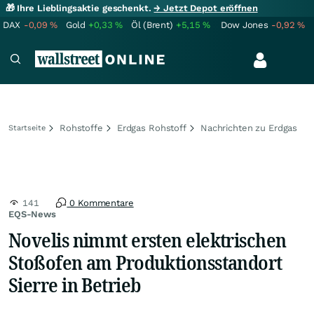
🎁 Ihre Lieblingsaktie geschenkt.
→ Jetzt Depot eröffnen
DAX
-0,09
%
Gold
+0,33
%
Öl (Brent)
+5,15
%
Dow Jones
-0,92
%
Rohstoffe
Erdgas Rohstoff
Nachrichten zu Erdgas
Startseite
141
0 Kommentare
EQS-News
Novelis nimmt ersten elektrischen
Stoßofen am Produktionsstandort
Sierre in Betrieb